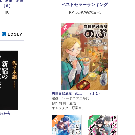
ベストセラーランキング
 （６）
KADOKAWA調べ
年 他
1位
y
異世界居酒屋「のぶ」 （２２）
漫画 ヴァージニア二等兵
原作 蝉川 夏哉
キャラクター原案 転
れた夜
2位
3位