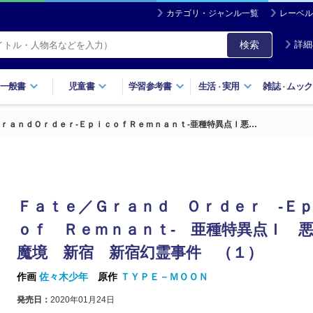
カテゴリ・ジャンル一覧
レーベル
検索
詳細
一般書
児童書
学習参考書
生活
実用
雑誌
ムック
・
・
ｒａｎｄＯｒｄｅｒ‐ＥｐｉｃｏｆＲｅｍｎａｎｔ‐亜種特異点Ｉ悪…
Ｆａｔｅ／Ｇｒａｎｄ Ｏｒｄｅｒ ‐
ｏｆ Ｒｅｍｎａｎｔ‐ 亜種特異点Ｉ 
魔境 新宿 新宿幻霊事件 （１）
作画
佐々木少年
原作
ＴＹＰＥ－ＭＯＯＮ
発売日：
2020年01月24日