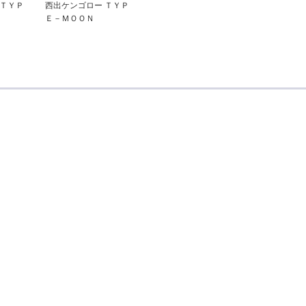
 ＴＹＰ
西出ケンゴロー ＴＹＰ
Ｅ－ＭＯＯＮ