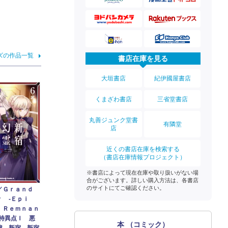
ズの作品一覧
書店在庫を見る
大垣書店
紀伊國屋書店
くまざわ書店
三省堂書店
丸善ジュンク堂書
有隣堂
店
近くの書店在庫を検索する
（書店在庫情報プロジェクト）
※書店によって現在在庫や取り扱いがない場
合がございます。詳しい購入方法は、各書店
のサイトにてご確認ください。
／Ｇｒａｎｄ
ｒ ‐Ｅｐｉ
 Ｒｅｍｎａｎ
種特異点Ｉ 悪
本 （コミック）
境 新宿 新宿