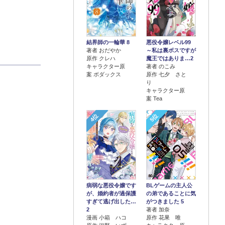
結界師の一輪華 8
悪役令嬢レベル99
著者 おだやか
～私は裏ボスですが
原作 クレハ
魔王ではありま…2
キャラクター原
著者 のこみ
案 ボダックス
原作 七夕 さと
り
キャラクター原
案 Tea
4位
5位
病弱な悪役令嬢です
BLゲームの主人公
が、婚約者が過保護
の弟であることに気
すぎて逃げ出した…
がつきました 5
2
著者 加奈
漫画 小箱 ハコ
原作 花果 唯