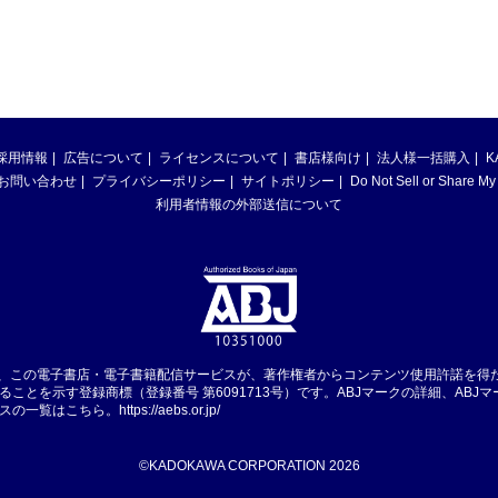
採用情報
広告について
ライセンスについて
書店様向け
法人様一括購入
K
お問い合わせ
プライバシーポリシー
サイトポリシー
Do Not Sell or Share My
利用者情報の外部送信について
は、この電子書店・電子書籍配信サービスが、著作権者からコンテンツ使用許諾を得
ることを示す登録商標（登録番号 第6091713号）です。ABJマークの詳細、ABJ
スの一覧はこちら。
https://aebs.or.jp/
©KADOKAWA CORPORATION 2026