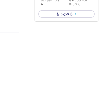
原作 沢野 いず
キャラクター原
み
案 しヴぇ
もっとみる