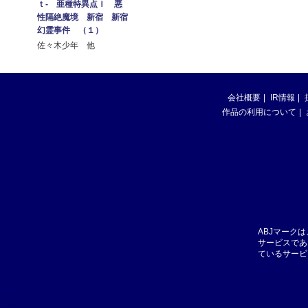
ｔ‐ 亜種特異点Ｉ 悪
性隔絶魔境 新宿 新宿
幻霊事件 （１）
佐々木少年 他
会社概要
IR情報
作品の利用について
ABJマーク
サービスであ
ているサービ