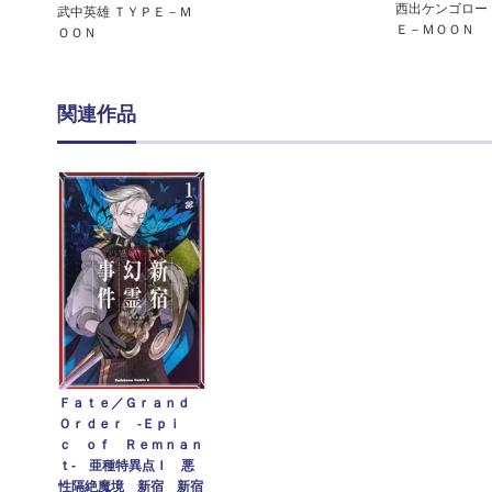
西出ケンゴロー
武中英雄 ＴＹＰＥ－Ｍ
Ｅ－ＭＯＯＮ
ＯＯＮ
関連作品
Ｆａｔｅ／Ｇｒａｎｄ
Ｏｒｄｅｒ ‐Ｅｐｉ
ｃ ｏｆ Ｒｅｍｎａｎ
ｔ‐ 亜種特異点Ｉ 悪
性隔絶魔境 新宿 新宿