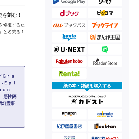
史を刻む！
を修復するた
」と名乗る１
／Ｇｒａ
‐Ｅｐｉ
紙の本・雑誌を購入する
ｎａｎ
 悪性隔
宿幻霊事