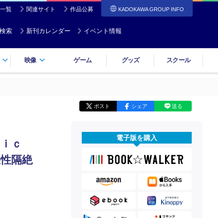
一覧
関連サイト
作品公募
KADOKAWA GROUP INFO
検索
新刊カレンダー
イベント情報
映像
ゲーム
グッズ
スクール
ポスト
シェア
送る
電子版を購入
Ｅｐｉｃ
悪性隔絶