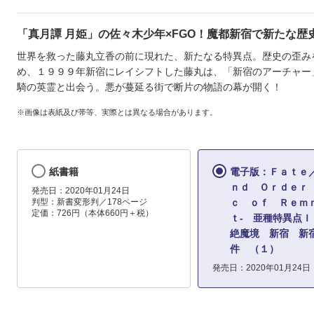
「真月譚 月姫」の佐々木少年×FGO！魔都新宿で新たな歴
世界を救った藤丸立香の前に現れた、新たなる特異点。歴史の歪み
め、１９９９年新宿にレイシフトした藤丸は、「新宿のアーチャー
騎の英霊と出会う。悪が蔓延る街で断片の物語の幕が開く！
※画像は表紙及び帯等、実際とは異なる場合があります。
紙書籍
電子版：Ｆａｔｅ
ｎｄ Ｏｒｄｅｒ 
発売日：2020年01月24日
判型：新書変形判／178ページ
ｃ ｏｆ Ｒｅｍ
定価：726円（本体660円＋税）
ｔ‐ 亜種特異点Ｉ
絶魔境 新宿 新
件 （１）
発売日：2020年01月24日