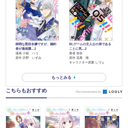
病弱な悪役令嬢ですが、婚約
BLゲームの主人公の弟である
者が過保護…2
ことに気…2
漫画 小箱 ハコ
著者 加奈
原作 沢野 いずみ
原作 花果 唯
キャラクター原案 しヴぇ
もっとみる
こちらもおすすめ
Recommended by