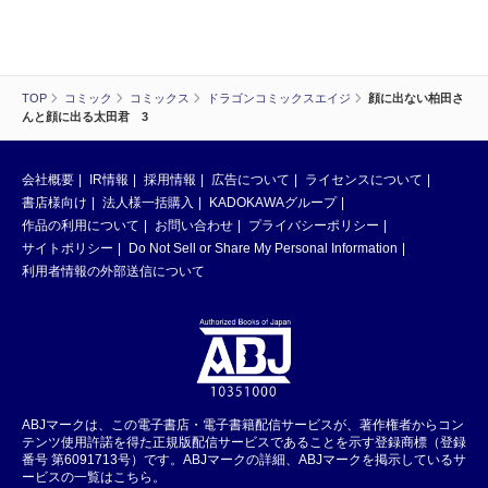
TOP
コミック
コミックス
ドラゴンコミックスエイジ
顔に出ない柏田さ
んと顔に出る太田君 3
会社概要
IR情報
採用情報
広告について
ライセンスについて
書店様向け
法人様一括購入
KADOKAWAグループ
作品の利用について
お問い合わせ
プライバシーポリシー
サイトポリシー
Do Not Sell or Share My Personal Information
利用者情報の外部送信について
ABJマークは、この電子書店・電子書籍配信サービスが、著作権者からコン
テンツ使用許諾を得た正規版配信サービスであることを示す登録商標（登録
番号 第6091713号）です。ABJマークの詳細、ABJマークを掲示しているサ
ービスの一覧はこちら。