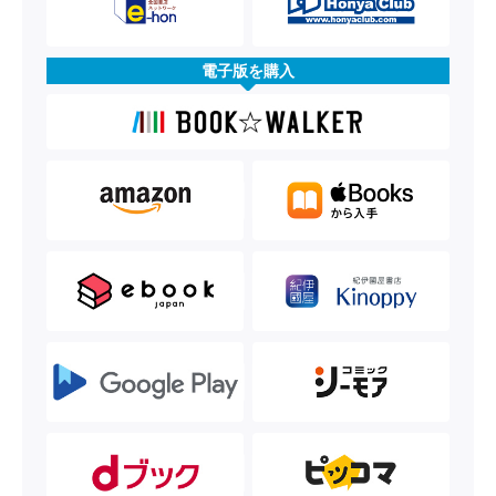
電子版を購入