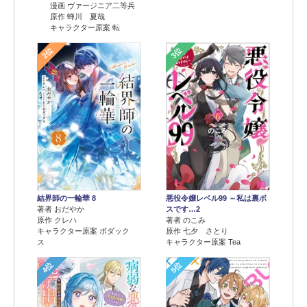
漫画 ヴァージニア二等兵
原作 蝉川 夏哉
キャラクター原案 転
2位
3位
結界師の一輪華 8
悪役令嬢レベル99 ～私は裏ボ
著者 おだやか
スです…2
原作 クレハ
著者 のこみ
キャラクター原案 ボダック
原作 七夕 さとり
ス
キャラクター原案 Tea
4位
5位