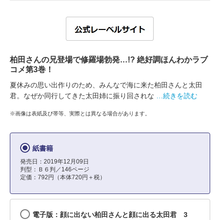
柏田さんの兄登場で修羅場勃発…!? 絶好調ほんわかラブ
コメ第3巻！
夏休みの思い出作りのため、みんなで海に来た柏田さんと太田
君。なぜか同行してきた太田姉に振り回されな
…続きを読む
※画像は表紙及び帯等、実際とは異なる場合があります。
紙書籍
発売日：2019年12月09日
判型：Ｂ６判／146ページ
定価：792円（本体720円＋税）
電子版：顔に出ない柏田さんと顔に出る太田君 3