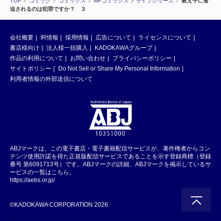
TOP
コミック
コミックス
MFコミックス アライブシリーズ
教え子に脅
迫されるのは犯罪ですか？ ３
会社概要
IR情報
採用情報
広告について
ライセンスについて
書店様向け
法人様一括購入
KADOKAWAグループ
作品の利用について
お問い合わせ
プライバシーポリシー
サイトポリシー
Do Not Sell or Share My Personal Information
利用者情報の外部送信について
ABJマークは、この電子書店・電子書籍配信サービスが、著作権者からコン
テンツ使用許諾を得た正規版配信サービスであることを示す登録商標（登録
番号 第6091713号）です。ABJマークの詳細、ABJマークを掲示しているサ
ービスの一覧はこちら。
https://aebs.or.jp/
©KADOKAWA CORPORATION 2026