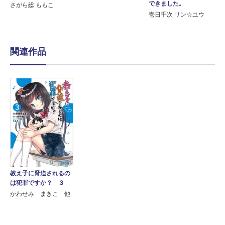
できました。
さがら総 ももこ
壱日千次 リン☆ユウ
関連作品
教え子に脅迫されるの
は犯罪ですか？ ３
かわせみ まきこ 他