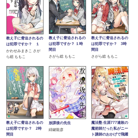
教え子に脅迫されるの
教え子に脅迫されるの
教え子に脅迫されるの
は犯罪ですか？ １時
は犯罪ですか？ 3時
は犯罪ですか？ １
間目
間目
かわせみまきこ さが
さがら総 ももこ
さがら総 ももこ
ら総 ももこ
教え子に脅迫されるの
魔法塾 生涯777連敗の
放課後の先生
は犯罪ですか？ 2時
魔術師だった私がニー
緋鍵龍彦
間目
ト講師のおかげで飛躍