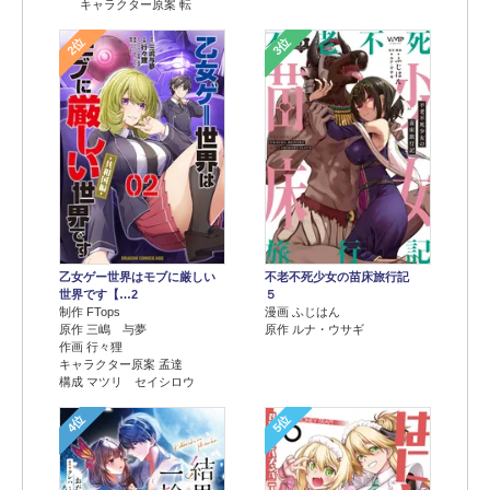
キャラクター原案 転
2位
3位
乙女ゲー世界はモブに厳しい
不老不死少女の苗床旅行記
世界です【…2
５
制作 FTops
漫画 ふじはん
原作 三嶋 与夢
原作 ルナ・ウサギ
作画 行々狸
キャラクター原案 孟達
構成 マツリ セイシロウ
4位
5位