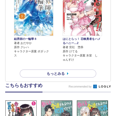
結界師の一輪華 8
はにとらっ！ 召喚勇者をハメ
著者 おだやか
るハニー…2
原作 クレハ
著者 宮社 惣恭
キャラクター原案 ボダック
原作 けてる
ス
キャラクター原案 氷室 し
ゅんすけ
もっとみる
こちらもおすすめ
Recommended by