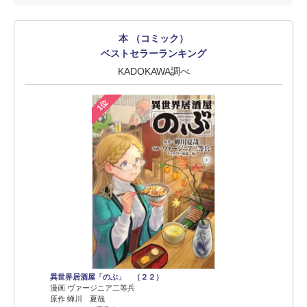
本 （コミック）
ベストセラーランキング
KADOKAWA調べ
1位
異世界居酒屋「のぶ」 （２２）
漫画 ヴァージニア二等兵
原作 蝉川 夏哉