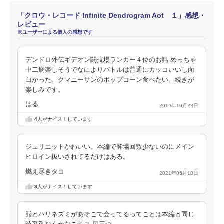
「クロウ・レコード Infinite Dendrogram Aot １」感想・
レビュー
※ユーザーによる個人の感想です
デンドロ外伝ギデオン闘技場ランカー４位のお話 めっちゃ
中二病楽しそうでなによりバトルは普通にカッコいいし面
白かった。クマニーサンのポップコーン食べたい。続きが
楽しみです。
はる
2019年10月23日
4
人がナイス！しています
ジュリエットかわいい。本編で登場回数少ないのにメイン
ヒロイン扱いされてるだけはある。
燃え尽きタコ
2021年05月10日
3
人がナイス！しています
熊とハリネズミがあそこで会ってるってことは本編と同じ