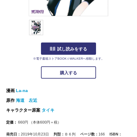
試し読みをする
※電子書籍ストアBOOK☆WALKERへ移動します。
購入する
漫画
La-na
原作
海道 左近
キャラクター原案
タイキ
定価：
660
円
（本体
600
円＋税）
発売日：
2019年10月23日
判型：
Ｂ６判
ページ数：
166
ISBN：