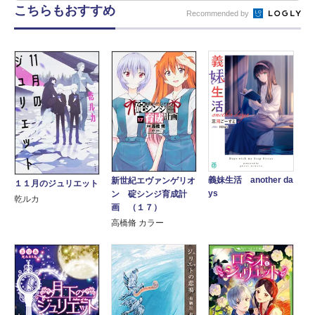
こちらもおすすめ
Recommended by
義妹生活 another da
新世紀エヴァンゲリオ
１１月のジュリエット
ys
ン 碇シンジ育成計
乾ルカ
画 （１７）
高橋脩 カラー