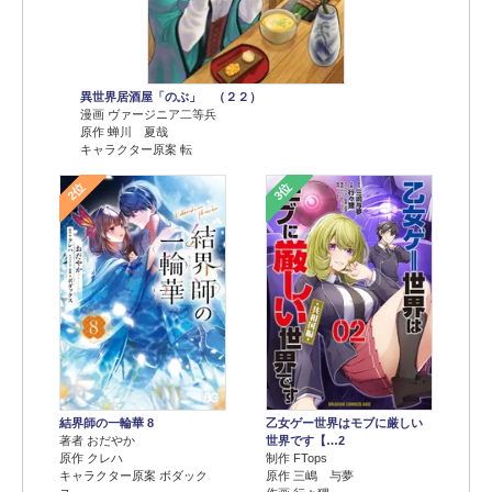
異世界居酒屋「のぶ」 （２２）
漫画 ヴァージニア二等兵
原作 蝉川 夏哉
キャラクター原案 転
2位
3位
結界師の一輪華 8
乙女ゲー世界はモブに厳しい
著者 おだやか
世界です【…2
原作 クレハ
制作 FTops
キャラクター原案 ボダック
原作 三嶋 与夢