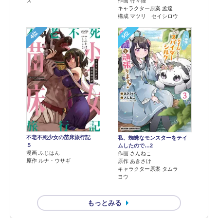
ス
作画 行々狸
キャラクター原案 孟達
構成 マツリ セイシロウ
4位
5位
不老不死少女の苗床旅行記
私、蜘蛛なモンスターをテイ
５
ムしたので…2
漫画 ふじはん
作画 さんねこ
原作 ルナ・ウサギ
原作 あきさけ
キャラクター原案 タムラ
ヨウ
もっとみる