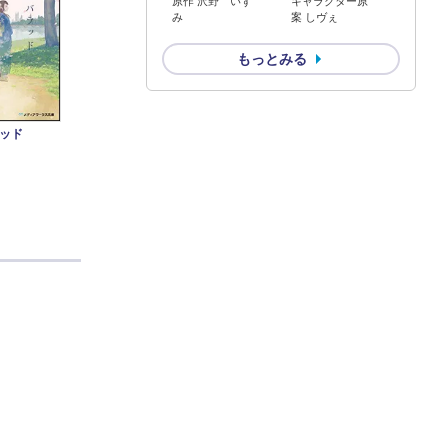
原作 沢野 いず
キャラクター原
み
案 しヴぇ
もっとみる
ッド