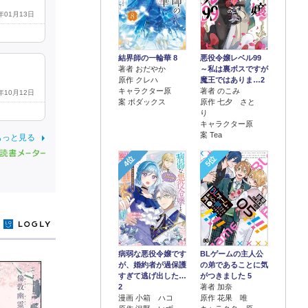
0年01月13日
結界師の一輪華 8
悪役令嬢レベル99
著者 おだやか
～私は裏ボスですが
原作 クレハ
魔王ではありま…2
キャラクター原
著者 のこみ
9年10月12日
案 ボダックス
原作 七夕 さと
り
キャラクター原
案 Tea
もっと見る
4位
5位
y
病弱な悪役令嬢です
BLゲームの主人公
が、婚約者が過保護
の弟であることに気
すぎて逃げ出した…
がつきました 5
2
著者 加奈
漫画 小箱 ハコ
原作 花果 唯