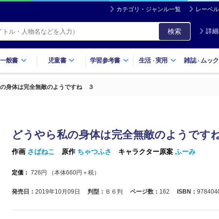
カテゴリ・ジャンル一覧
レーベル
検索
詳細
一般書
児童書
学習参考書
生活
実用
雑誌
ムック
・
・
の身体は完全無敵のようですね ３
どうやら私の身体は完全無敵のようです
作画
さばねこ
原作
ちゃつふさ
キャラクター原案
ふーみ
定価：
726
円 （本体
660
円＋税）
発売日：
2019年10月09日
判型：
Ｂ６判
ページ数：
162
ISBN：
978404