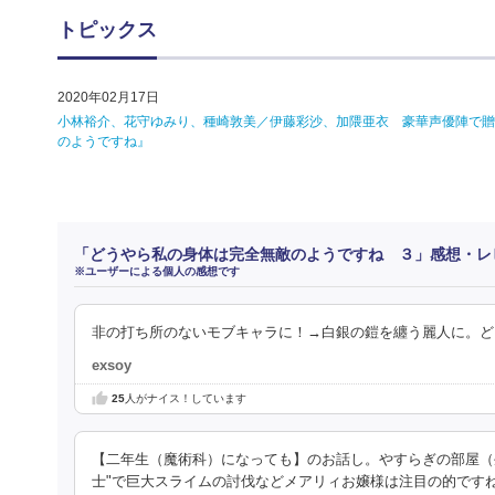
トピックス
2020年02月17日
小林裕介、花守ゆみり、種崎敦美／伊藤彩沙、加隈亜衣 豪華声優陣で贈
のようですね』
「どうやら私の身体は完全無敵のようですね ３」感想・レ
※ユーザーによる個人の感想です
非の打ち所のないモブキャラに！→白銀の鎧を纏う麗人に。ど
exsoy
25
人がナイス！しています
【二年生（魔術科）になっても】のお話し。やすらぎの部屋（
士"で巨大スライムの討伐などメアリィお嬢様は注目の的ですねぇ。