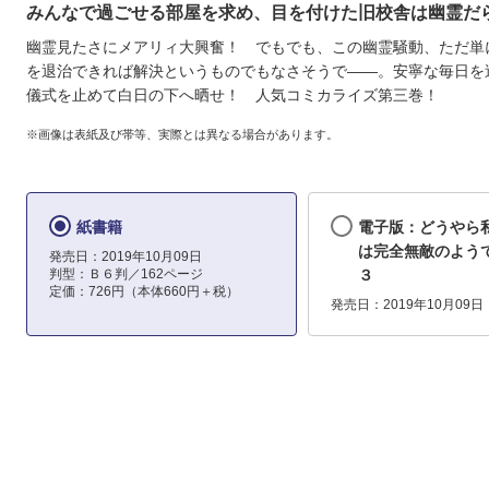
みんなで過ごせる部屋を求め、目を付けた旧校舎は幽霊だらけ
幽霊見たさにメアリィ大興奮！ でもでも、この幽霊騒動、ただ単
を退治できれば解決というものでもなさそうで――。安寧な毎日を
儀式を止めて白日の下へ晒せ！ 人気コミカライズ第三巻！
※画像は表紙及び帯等、実際とは異なる場合があります。
紙書籍
電子版：どうやら
は完全無敵のよ
発売日：2019年10月09日
判型：Ｂ６判／162ページ
３
定価：726円（本体660円＋税）
発売日：2019年10月09日