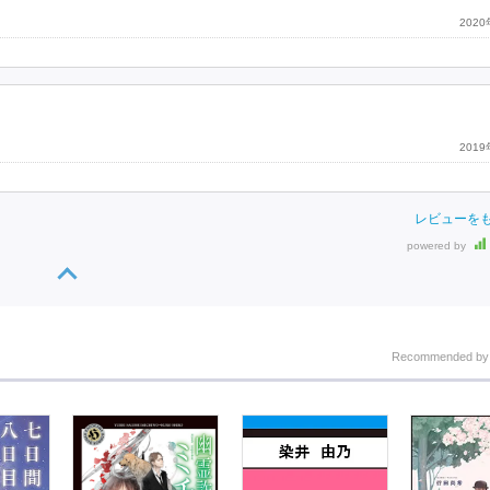
202
201
レビューを
powered by
Recommended b