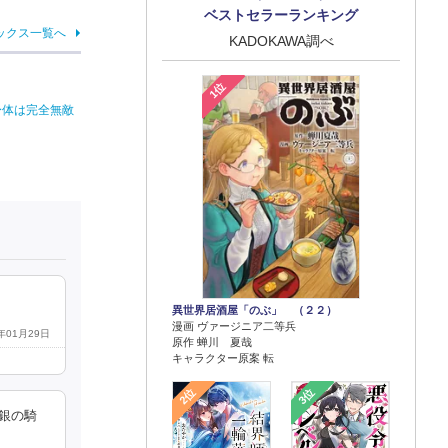
ベストセラーランキング
ックス一覧へ
KADOKAWA調べ
1位
身体は完全無敵
異世界居酒屋「のぶ」 （２２）
漫画 ヴァージニア二等兵
2年01月29日
原作 蝉川 夏哉
キャラクター原案 転
2位
3位
銀の騎