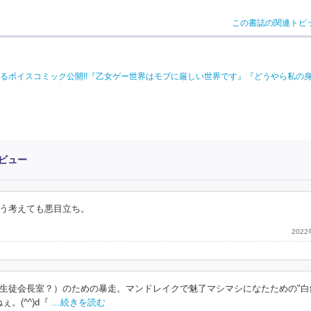
この書誌の関連トピ
るボイスコミック公開!!『乙女ゲー世界はモブに厳しい世界です』『どうやら私の
ビュー
う考えても悪目立ち。
202
生徒会長室？）のための暴走。マンドレイクで魅了マシマシになたための"白
(^^)d『
…続きを読む