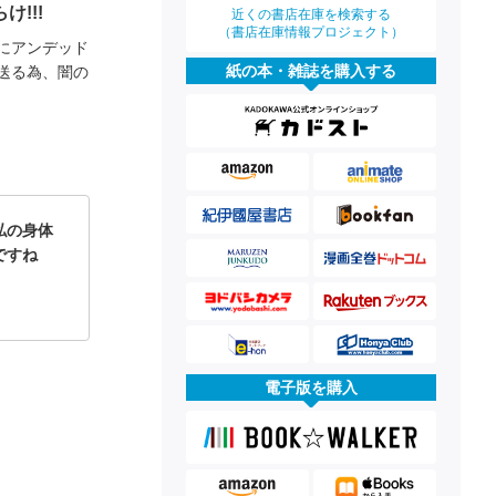
!!!
近くの書店在庫を検索する
（書店在庫情報プロジェクト）
にアンデッド
紙の本・雑誌を購入する
送る為、闇の
私の身体
うですね
電子版を購入