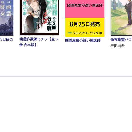
幽霊詐欺師ミチヲ【全３
倫敦幽霊バラ
八日目の
幽霊屋敷の祓い屋医師
冊 合本版】
行田尚希