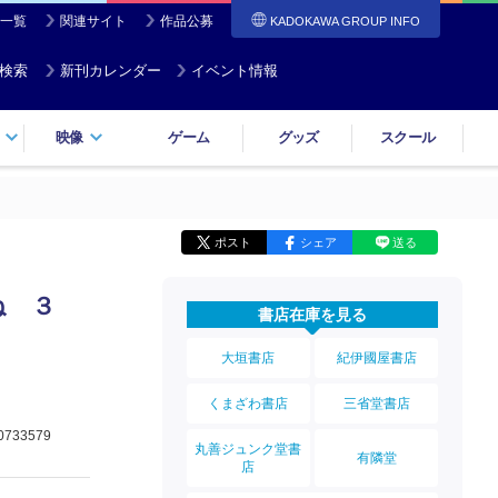
一覧
関連サイト
作品公募
KADOKAWA GROUP INFO
検索
新刊カレンダー
イベント情報
映像
ゲーム
グッズ
スクール
ポスト
シェア
送る
ね ３
書店在庫を見る
大垣書店
紀伊國屋書店
くまざわ書店
三省堂書店
0733579
丸善ジュンク堂書
有隣堂
店