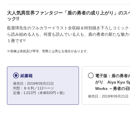
大人気異世界ファンタジー「盾の勇者の成り上がり」のス
ック!!
藍屋球先生のフルカラーイラスト全収録＆特別描き下ろしコミック
ら読み始める人も、何度も読んでいる人も、盾の勇者の新たな魅力
１冊です!!
※画像は表紙及び帯等、実際とは異なる場合があります。
紙書籍
電子版：盾の勇者
がり Aiya Kyu Sp
発売日：2019年09月21日
判型：Ｂ６判／112ページ
Works ～勇者の
定価：1,012円（本体920円＋税）
発売日：2019年09月21日