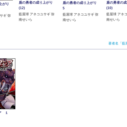
盾の勇者の成り上がり
盾の勇者の
盾の勇者の成り上がり
り上がり
(12)
(10)
5
藍屋球 アネコユサギ 弥
藍屋球 アネ
藍屋球 アネコユサギ 弥
サギ 弥
南せいら
南せいら
南せいら
著者名「藍
ア １