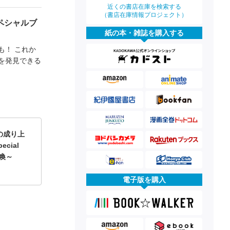
近くの書店在庫を検索する
（書店在庫情報プロジェクト）
ペシャルブ
紙の本・雑誌を購入する
も！ これか
を発見できる
の成り上
ecial
召喚～
電子版を購入