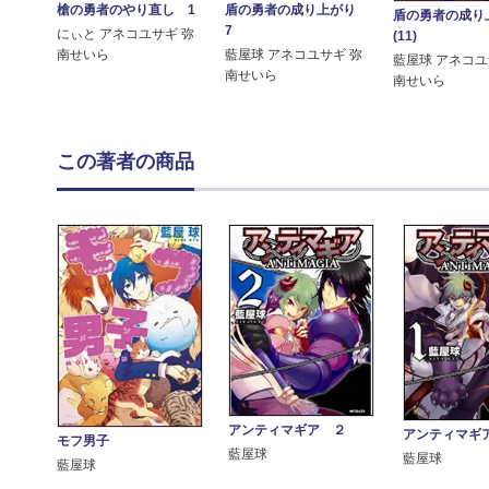
槍の勇者のやり直し 1
盾の勇者の成り上がり
盾の勇者の成
7
にぃと アネコユサギ 弥
(11)
南せいら
藍屋球 アネコユサギ 弥
藍屋球 アネコユ
南せいら
南せいら
この著者の商品
アンティマギア ２
アンティマギ
モフ男子
藍屋球
藍屋球
藍屋球