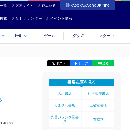
一覧
関連サイト
作品公募
KADOKAWA GROUP INFO
検索
新刊カレンダー
イベント情報
映像
ゲーム
グッズ
スクール
ポスト
シェア
送る
書店在庫を見る
大垣書店
紀伊國屋書店
ら
くまざわ書店
三省堂書店
丸善ジュンク堂書
有隣堂
店
0640693