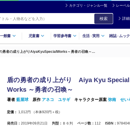
カテゴリ・ジャンル一覧
レーベル
検索
詳細
一般書
児童書
学習参考書
生活
実用
雑誌
ムック
・
・
の勇者の成り上がりAiyaKyuSpecialWorks～勇者の召喚～…
盾の勇者の成り上がり Aiya Kyu Special
Works ～勇者の召喚～
著者
藍屋球
原作
アネコ ユサギ
キャラクター原案
弥南 せい
定価：
1,012
円 （本体
920
円＋税）
発売日：
2019年09月21日
判型：
Ｂ６判
ページ数：
112
ISBN：
978404