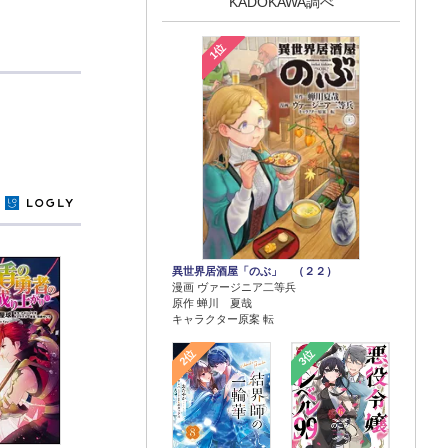
KADOKAWA調べ
1位
y
異世界居酒屋「のぶ」 （２２）
漫画 ヴァージニア二等兵
原作 蝉川 夏哉
キャラクター原案 転
2位
3位