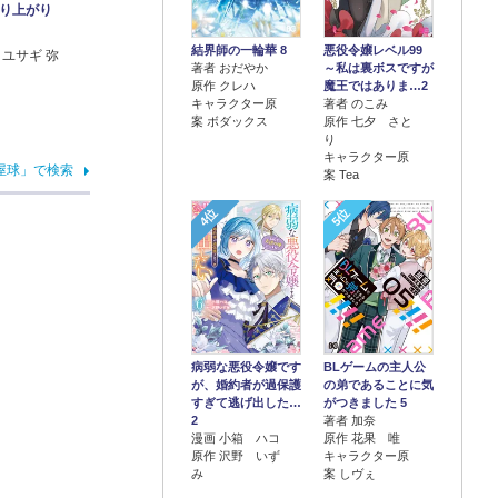
成り上がり
結界師の一輪華 8
悪役令嬢レベル99
コユサギ 弥
著者 おだやか
～私は裏ボスですが
原作 クレハ
魔王ではありま…2
キャラクター原
著者 のこみ
案 ボダックス
原作 七夕 さと
り
キャラクター原
屋球」で検索
案 Tea
4位
5位
病弱な悪役令嬢です
BLゲームの主人公
が、婚約者が過保護
の弟であることに気
すぎて逃げ出した…
がつきました 5
2
著者 加奈
漫画 小箱 ハコ
原作 花果 唯
原作 沢野 いず
キャラクター原
み
案 しヴぇ