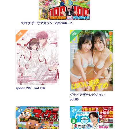
てれびげーむマガジン Septemb…2
2位
3位
spoon.2Di vol.136
グラビアザテレビジョン
vol.85
4位
5位