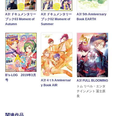
A3! ドキュメンタリー
A3! ドキュメンタリー
A3! 5th Anniversary
ブック03 Moment of
ブック02 Moment of
Book EARTH
Autumn
Summer
B's-LOG 2019年3月
号
A3! 4ｔh Anniversar
A3! FULL BLOOMING
y Book AIR
トム リベル・エンタ
テインメント 冨士原
良
関連作品