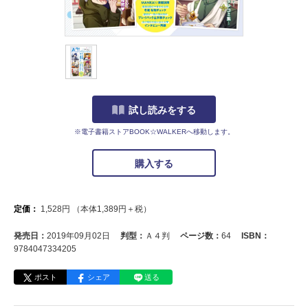
試し読みをする
※電子書籍ストアBOOK☆WALKERへ移動します。
購入する
定価：
1,528
円
（本体
1,389
円＋税）
発売日：
2019年09月02日
判型：
Ａ４判
ページ数：
64
ISBN：
9784047334205
ポスト
シェア
送る