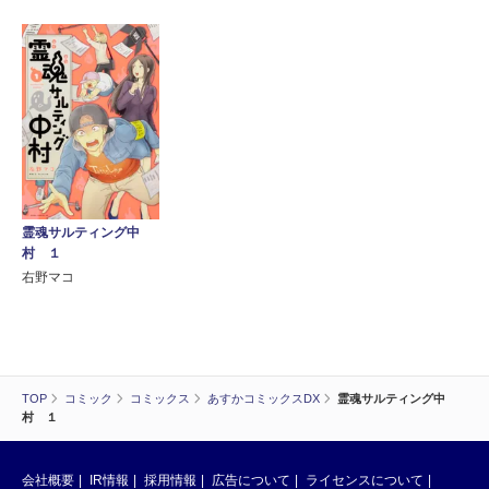
霊魂サルティング中
村 １
右野マコ
TOP
コミック
コミックス
あすかコミックスDX
霊魂サルティング中
村 １
会社概要
IR情報
採用情報
広告について
ライセンスについて