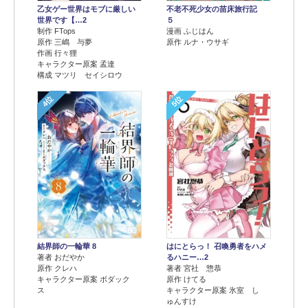
乙女ゲー世界はモブに厳しい
不老不死少女の苗床旅行記
世界です【…2
５
制作 FTops
漫画 ふじはん
原作 三嶋 与夢
原作 ルナ・ウサギ
作画 行々狸
キャラクター原案 孟達
構成 マツリ セイシロウ
4位
5位
結界師の一輪華 8
はにとらっ！ 召喚勇者をハメ
著者 おだやか
るハニー…2
原作 クレハ
著者 宮社 惣恭
キャラクター原案 ボダック
原作 けてる
ス
キャラクター原案 氷室 し
ゅんすけ