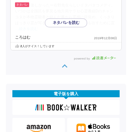
楽しかったー右野先生らしいドタバタコメディ。
いつかは全国区を夢見る地方局ヤラセ心霊番組Dのチャン
コタが本物霊能者と組んだ事から霊感に目覚め、くっきり
はっきり霊が写るようになってしまい怖さを出すために霊
…続きを読む
ころはむ
2019年12月08日
2
人がナイス！しています
powered by
電子版を購入