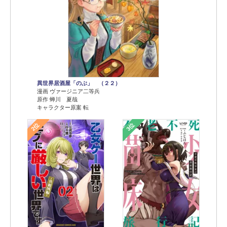
異世界居酒屋「のぶ」 （２２）
漫画 ヴァージニア二等兵
原作 蝉川 夏哉
キャラクター原案 転
2位
3位