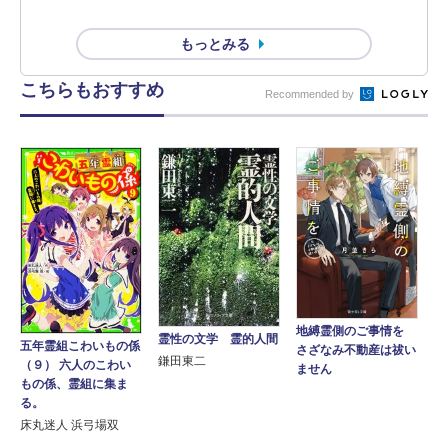
もっとみる
こちらもおすすめ
Recommended by
地縛霊側のご事情を
霊性の文学 霊的人間
五年霊組こわいもの係
さざなみ不動産は祓い
鎌田東二
（９） 六人のこわい
ません
もの係、霊組に集ま
る。
床丸迷人 浜弓場双