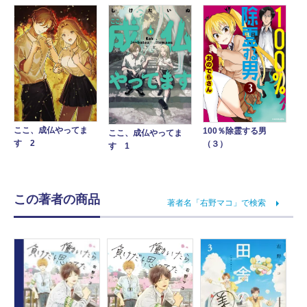
ここ、成仏やってま
100％除霊する男
ここ、成仏やってま
す 2
（３）
す 1
この著者の商品
著者名「右野マコ」で検索