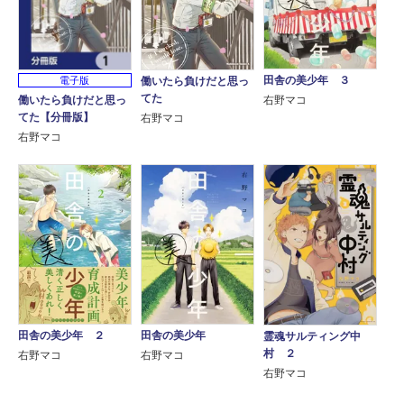
田舎の美少年 ３
働いたら負けだと思っ
電子版
てた
働いたら負けだと思っ
右野マコ
てた【分冊版】
右野マコ
右野マコ
田舎の美少年 ２
田舎の美少年
霊魂サルティング中
村 ２
右野マコ
右野マコ
右野マコ