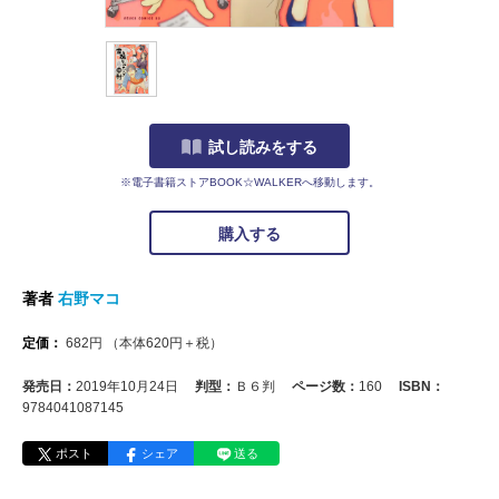
試し読みをする
※電子書籍ストアBOOK☆WALKERへ移動します。
購入する
著者
右野マコ
定価：
682
円
（本体
620
円＋税）
発売日：
2019年10月24日
判型：
Ｂ６判
ページ数：
160
ISBN：
9784041087145
ポスト
シェア
送る