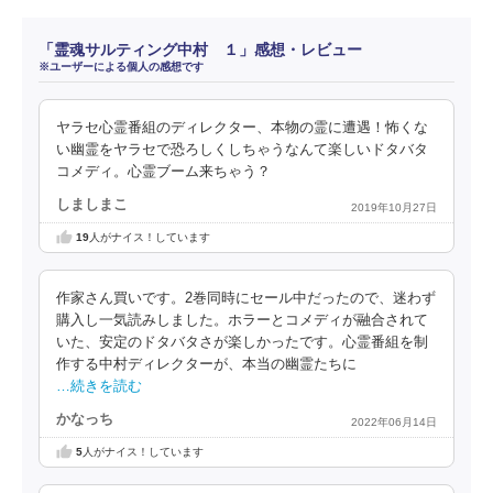
「霊魂サルティング中村 １」感想・レビュー
※ユーザーによる個人の感想です
ヤラセ心霊番組のディレクター、本物の霊に遭遇！怖くな
い幽霊をヤラセで恐ろしくしちゃうなんて楽しいドタバタ
コメディ。心霊ブーム来ちゃう？
しましまこ
2019年10月27日
19
人がナイス！しています
作家さん買いです。2巻同時にセール中だったので、迷わず
購入し一気読みしました。ホラーとコメディが融合されて
いた、安定のドタバタさが楽しかったです。心霊番組を制
作する中村ディレクターが、本当の幽霊たちに
…続きを読む
かなっち
2022年06月14日
5
人がナイス！しています