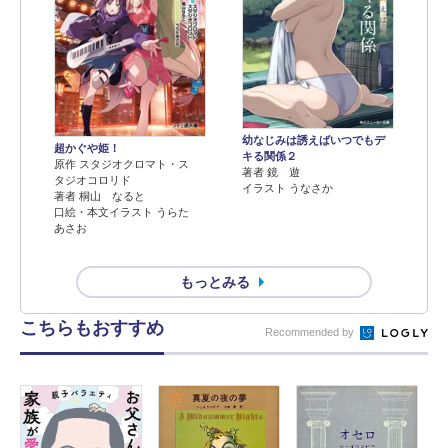
幼なじみは誘えばいつでもデ
超かぐや姫！
キる関係２
原作 スタジオクロマト・ス
著者 鏡 遊
タジオコロリド
イラスト うなさか
著者 桐山 なると
口絵・本文イラスト うらた
あさお
もっとみる
こちらもおすすめ
Recommended by