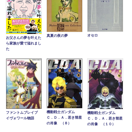
オセロ
真夏の夜の夢
お父さんの夢を叶えた
ら家族が愛で溢れまし
た
機動戦士ガンダム
ファントムブレイブ
機動戦士ガンダム
Ｃ．Ｄ．Ａ．若き彗星
イヴォワール物語
Ｃ．Ｄ．Ａ．若き彗星
の肖像 （８）
の肖像 （１０）