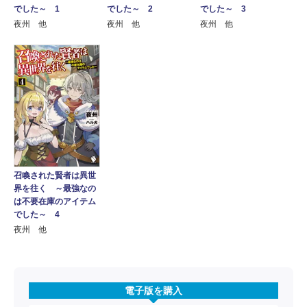
でした～ 1
でした～ 2
でした～ 3
夜州 他
夜州 他
夜州 他
召喚された賢者は異世
界を往く ～最強なの
は不要在庫のアイテム
でした～ 4
夜州 他
電子版を購入