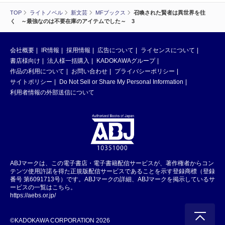
TOP
ライトノベル
新文芸
MFブックス
召喚された賢者は異世界を往
く ～最強なのは不要在庫のアイテムでした～ 3
会社概要
IR情報
採用情報
広告について
ライセンスについて
書店様向け
法人様一括購入
KADOKAWAグループ
作品の利用について
お問い合わせ
プライバシーポリシー
サイトポリシー
Do Not Sell or Share My Personal Information
利用者情報の外部送信について
ABJマークは、この電子書店・電子書籍配信サービスが、著作権者からコン
テンツ使用許諾を得た正規版配信サービスであることを示す登録商標（登録
番号 第6091713号）です。ABJマークの詳細、ABJマークを掲示しているサ
ービスの一覧はこちら。
https://aebs.or.jp/
©KADOKAWA CORPORATION 2026