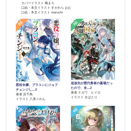
カバーイラスト 梅まろ
口絵・本文イラスト すがわら おむ
口絵・本文イラスト maruchi
2位
3位
追放先が歴代勇者の墓場だっ
悪役令嬢、ブラコンにジョブ
たので、全…2
チェンジし…2
著者 ナガワ ヒイロ
著者 浜千鳥
イラスト きばとり
イラスト 八美☆わん
4位
5位