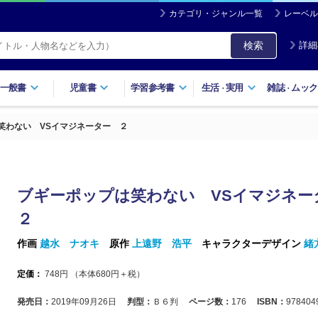
カテゴリ・ジャンル一覧
レーベル
検索
詳細
一般書
児童書
学習参考書
生活
実用
雑誌
ムック
・
・
笑わない VSイマジネーター ２
ブギーポップは笑わない VSイマジネ
２
作画
越水 ナオキ
原作
上遠野 浩平
キャラクターデザイン
緒
定価：
748
円 （本体
680
円＋税）
発売日：
2019年09月26日
判型：
Ｂ６判
ページ数：
176
ISBN：
978404