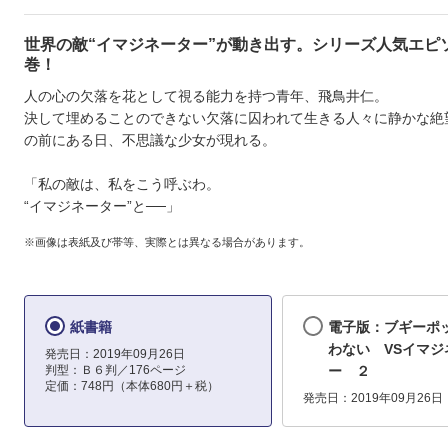
世界の敵“イマジネーター”が動き出す。シリーズ人気エピ
巻！
人の心の欠落を花として視る能力を持つ青年、飛鳥井仁。
決して埋めることのできない欠落に囚われて生きる人々に静かな絶
の前にある日、不思議な少女が現れる。
「私の敵は、私をこう呼ぶわ。
“イマジネーター”と──」
※画像は表紙及び帯等、実際とは異なる場合があります。
紙書籍
電子版：ブギーポ
わない VSイマジ
発売日：2019年09月26日
判型：Ｂ６判／176ページ
ー ２
定価：748円（本体680円＋税）
発売日：2019年09月26日