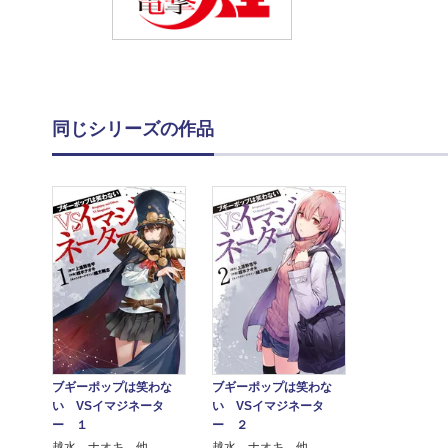
同じシリーズの作品
ブギーポップは笑わな
ブギーポップは笑わな
い VSイマジネータ
い VSイマジネータ
ー １
ー ２
越水 ナオキ 他
越水 ナオキ 他