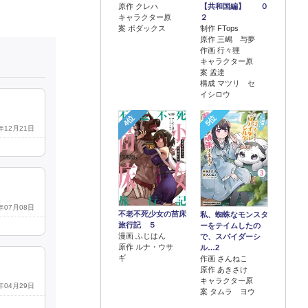
原作 クレハ
【共和国編】 ０
キャラクター原
２
案 ボダックス
制作 FTops
原作 三嶋 与夢
作画 行々狸
キャラクター原
案 孟達
構成 マツリ セ
イシロウ
4位
5位
9年12月21日
3年07月08日
不老不死少女の苗床
私、蜘蛛なモンスタ
旅行記 ５
ーをテイムしたの
漫画 ふじはん
で、スパイダーシ
原作 ルナ・ウサ
ル…2
ギ
作画 さんねこ
原作 あきさけ
キャラクター原
3年04月29日
案 タムラ ヨウ