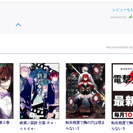
レビューを
powered by
Recommended b
第２巻
転生程度で胸の穴は埋ま
終焉ノ栞詩 欠落‐Ｒｅ：
転生程度で胸
らない２
ｃｏｄｅ‐
らない５