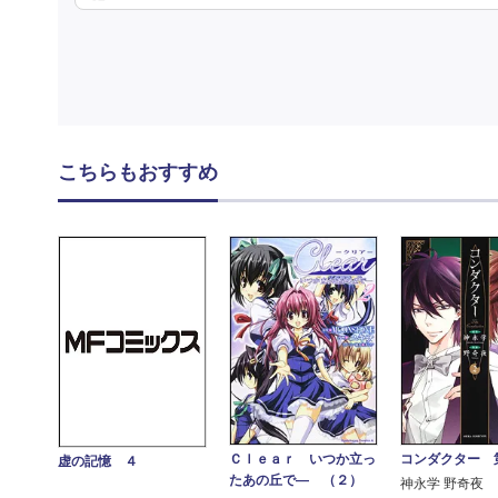
こちらもおすすめ
Ｃｌｅａｒ いつか立っ
コンダクター 
虚の記憶 ４
たあの丘で― （２）
神永学 野奇夜