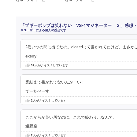
「ブギーポップは笑わない VSイマジネーター ２」感想
※ユーザーによる個人の感想です
2巻いつの間に出てたの。closedって書かれてたけど、まさ
exsoy
37
人がナイス！しています
完結まで書かれてないんかーい！
でーたべーす
2
人がナイス！しています
ここからが良い所なのに、これで終わり…なんて。
遠野空
2
人がナイス！しています