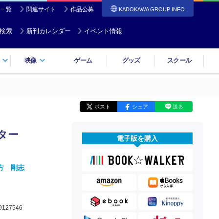
一覧
関連サイト
作品公募
KADOKAWA GROUP INFO
検索
新刊カレンダー
イベント情報
映像
ゲーム
グッズ
スクール
ポスト
シェア
送る
ーター
電子版を購入
方 剛志
9127546