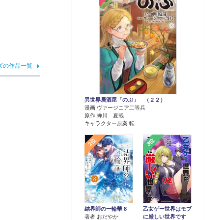
ズの作品一覧
異世界居酒屋「のぶ」 （２２）
漫画 ヴァージニア二等兵
原作 蝉川 夏哉
キャラクター原案 転
2位
3位
結界師の一輪華 8
乙女ゲー世界はモブ
著者 おだやか
に厳しい世界です