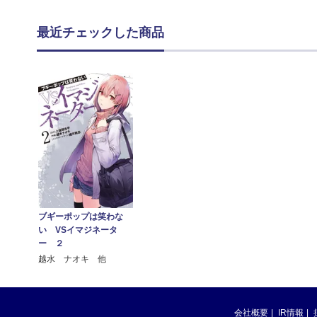
最近チェックした商品
ブギーポップは笑わな
い VSイマジネータ
ー ２
越水 ナオキ 他
会社概要
IR情報