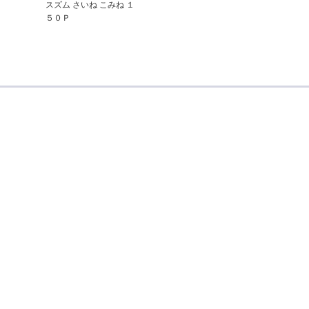
スズム さいね こみね １
５０Ｐ