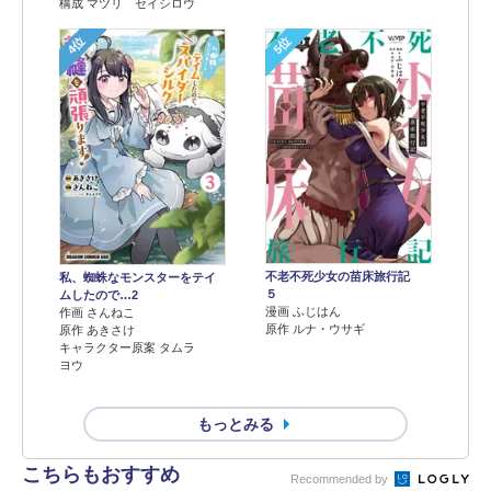
構成 マツリ セイシロウ
4位
5位
不老不死少女の苗床旅行記
私、蜘蛛なモンスターをテイ
５
ムしたので…2
漫画 ふじはん
作画 さんねこ
原作 ルナ・ウサギ
原作 あきさけ
キャラクター原案 タムラ
ヨウ
もっとみる
こちらもおすすめ
Recommended by