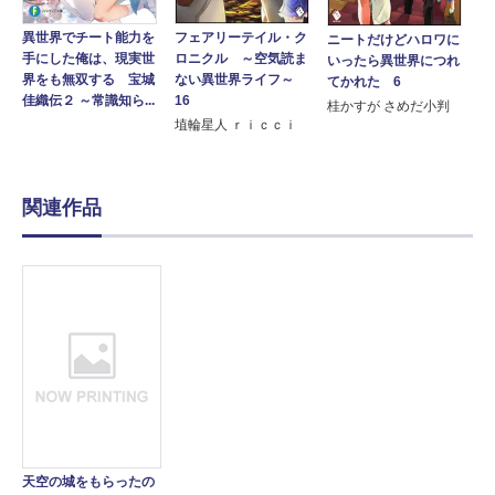
異世界でチート能力を
フェアリーテイル・ク
ニートだけどハロワに
手にした俺は、現実世
ロニクル ～空気読ま
いったら異世界につれ
界をも無双する 宝城
ない異世界ライフ～
てかれた 6
佳織伝２ ～常識知ら...
16
桂かすが さめだ小判
埴輪星人 ｒｉｃｃｉ
関連作品
天空の城をもらったの