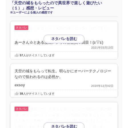
「天空の城をもらったので異世界で楽しく遊びたい
（１）」感想・レビュー
※ユーザーによる個人の感想です
もう出だしが『天空の城ラピュタ』なのですが…
(・_・;)
あーさん☆とある漫画アプリの審査員３回目！(⁠≧⁠▽⁠≦⁠)
2021年03月13日
57
人がナイス！しています
天空の城をもらって転生。明らかにオーバーテクノロジー
なので狙われるのは必然か。
exsoy
2020年12月02日
38
人がナイス！しています
書店にて、元ネタを知らないのに何故かこれの特
典（ポストカード？）を貰ったので読んでみることに。 死
んだあとに女神に「願いを一つだけ叶えてあげましょう」
と告げられた主人公は「天空の城が欲しい」と願った。