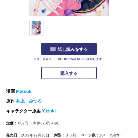
試し読みをする
※電子書籍ストアBOOK☆WALKERへ移動します。
購入する
漫画
Matsuki
原作
井上 みつる
キャラクター原案
Yuzuki
定価：
682
円
（本体
620
円＋税）
発売日：
2019年12月26日
判型：
Ｂ６判
ページ数：
164
ISBN：