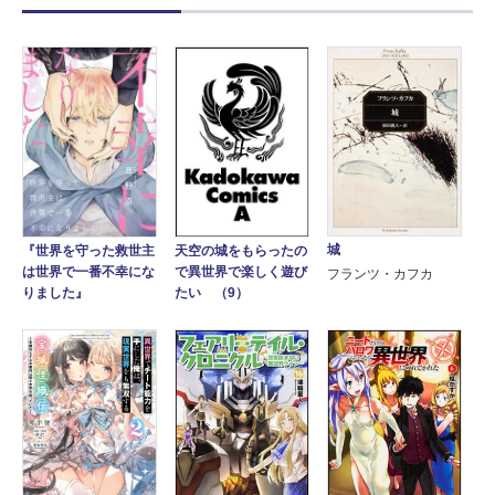
城
『世界を守った救世主
天空の城をもらったの
は世界で一番不幸にな
で異世界で楽しく遊び
フランツ・カフカ
りました』
たい （9）