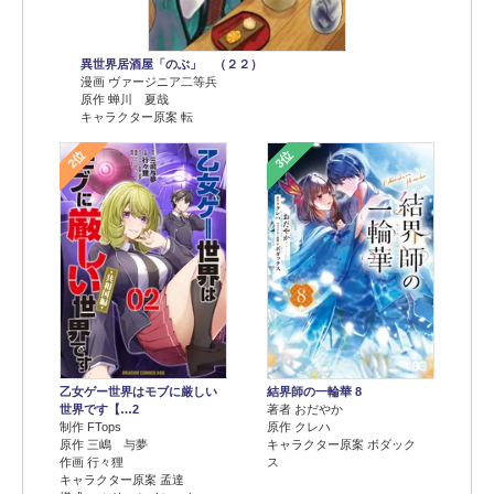
異世界居酒屋「のぶ」 （２２）
漫画 ヴァージニア二等兵
原作 蝉川 夏哉
キャラクター原案 転
2位
3位
乙女ゲー世界はモブに厳しい
結界師の一輪華 8
世界です【…2
著者 おだやか
制作 FTops
原作 クレハ
原作 三嶋 与夢
キャラクター原案 ボダック
作画 行々狸
ス
キャラクター原案 孟達