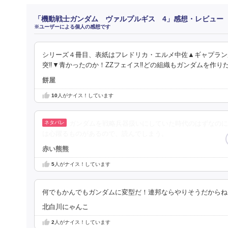
「機動戦士ガンダム ヴァルプルギス 4」感想・レビュー
※ユーザーによる個人の感想です
シリーズ４冊目、表紙はフレドリカ・エルメ中佐▲ギャプラン
突‼▼青かったのか！ZZフェイス‼どの組織もガンダムを作り
餅屋
10
人がナイス！しています
ガンダムを戦略兵器扱いにしていた時代のはずなのに
は心躍るものがあるので、読んでしまう。
赤い熊熊
5
人がナイス！しています
何でもかんでもガンダムに変型だ！連邦ならやりそうだからね
北白川にゃんこ
2
人がナイス！しています