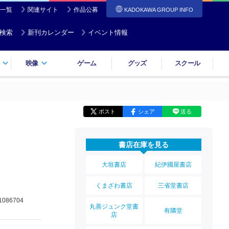
一覧
関連サイト
作品公募
KADOKAWA GROUP INFO
検索
新刊カレンダー
イベント情報
映像
ゲーム
グッズ
スクール
ポスト
シェア
送る
書店在庫を見る
大垣書店
紀伊國屋書店
くまざわ書店
三省堂書店
1086704
丸善ジュンク堂書
有隣堂
店