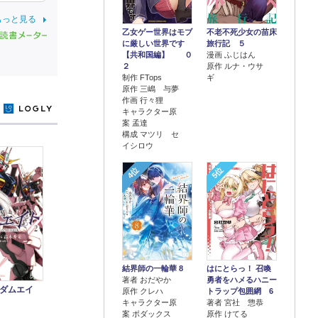
もっと見る
乙女ゲー世界はモブ
不老不死少女の苗床
に厳しい世界です
旅行記 ５
【共和国編】 ０
漫画 ふじはん
２
原作 ルナ・ウサ
制作 FTops
ギ
原作 三嶋 与夢
作画 行々狸
y
キャラクター原
案 孟達
構成 マツリ セ
イシロウ
4位
5位
結界師の一輪華 8
はにとらっ！ 召喚
著者 おだやか
勇者をハメるハニー
ダムエイ
原作 クレハ
トラップ包囲網 6
キャラクター原
著者 宮社 惣恭
案 ボダックス
原作 けてる