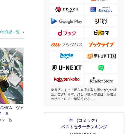
ズの作品一覧
※書店によって現在在庫や取り扱いがない場
合がございます。詳しい購入方法は、各書店
のサイトにてご確認ください。
ガンダム ヴァ
ス ６
本 （コミック）
ヨン 他
ベストセラーランキング