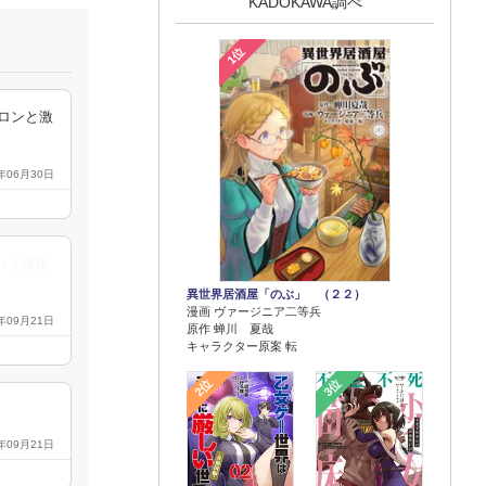
KADOKAWA調べ
1位
ロンと激
5年06月30日
いう設定
異世界居酒屋「のぶ」 （２２）
漫画 ヴァージニア二等兵
9年09月21日
原作 蝉川 夏哉
キャラクター原案 転
2位
3位
9年09月21日