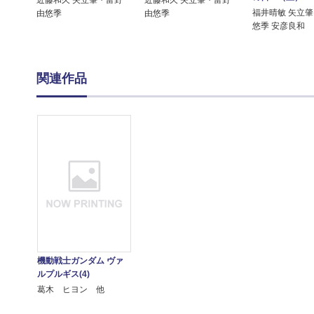
近藤和久 矢立肇・富野
近藤和久 矢立肇・富野
福井晴敏 矢立肇
由悠季
由悠季
悠季 安彦良和
関連作品
機動戦士ガンダム ヴァ
ルプルギス(4)
葛木 ヒヨン 他