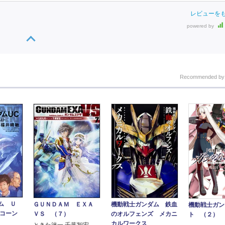
レビューを
powered by
Recommended b
ム Ｕ
ＧＵＮＤＡＭ ＥＸＡ
機動戦士ガンダム 鉄血
機動戦士ガン
ニコーン
ＶＳ （７）
のオルフェンズ メカニ
ト （２）
カルワークス