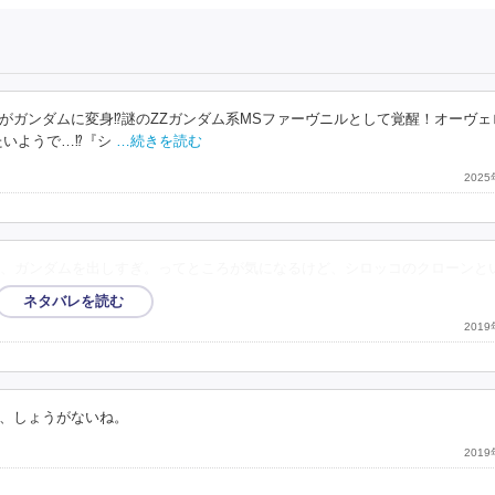
がガンダムに変身⁉謎のZZガンダム系MSファーヴニルとして覚醒！オーヴェ
たいようで…⁉『シ
…続きを読む
202
、ガンダムを出しすぎ。ってところが気になるけど、シロッコのクローンと
201
、しょうがないね。
201