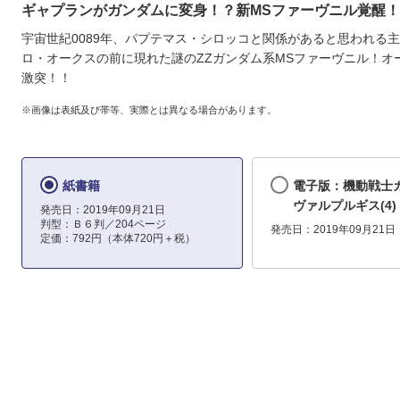
ギャプランがガンダムに変身！？新MSファーヴニル覚醒
宇宙世紀0089年、パプテマス・シロッコと関係があると思われる
ロ・オークスの前に現れた謎のZZガンダム系MSファーヴニル！オ
激突！！
※画像は表紙及び帯等、実際とは異なる場合があります。
紙書籍
電子版：機動戦士
ヴァルプルギス(4)
発売日：2019年09月21日
判型：Ｂ６判／204ページ
発売日：2019年09月21日
定価：792円（本体720円＋税）