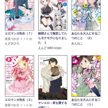
エロマンガ先生（７）
物理さんで無双してた
あなたを大人にする〇
らモテモテになりまし
つのこと （2）
伏見つかさ ｒｉｎ か
た １
んざきひろ
あんねこ
えんど kt60 cccpo
エロマンガ先生（２）
あなたを大人にする〇
ヤンエロ－君を愛する
つのこと （１）
伏見つかさ ｒｉｎ か
が故に－