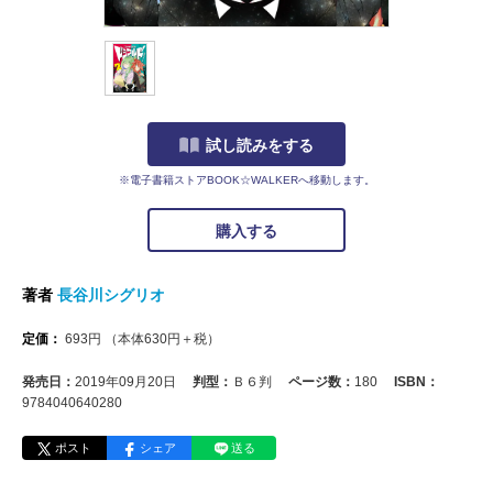
試し読みをする
※電子書籍ストアBOOK☆WALKERへ移動します。
購入する
著者
長谷川シグリオ
定価：
693
円
（本体
630
円＋税）
発売日：
2019年09月20日
判型：
Ｂ６判
ページ数：
180
ISBN：
9784040640280
ポスト
シェア
送る