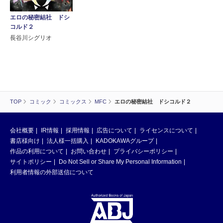
エロの秘密結社 ドシ
コルド２
長谷川シグリオ
TOP
コミック
コミックス
MFC
エロの秘密結社 ドシコルド２
会社概要
IR情報
採用情報
広告について
ライセンスについて
書店様向け
法人様一括購入
KADOKAWAグループ
作品の利用について
お問い合わせ
プライバシーポリシー
サイトポリシー
Do Not Sell or Share My Personal Information
利用者情報の外部送信について