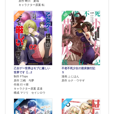
原作 蝉川 夏哉
キャラクター原案 転
2位
3位
乙女ゲー世界はモブに厳しい
不老不死少女の苗床旅行記
世界です【…2
５
制作 FTops
漫画 ふじはん
原作 三嶋 与夢
原作 ルナ・ウサギ
作画 行々狸
キャラクター原案 孟達
構成 マツリ セイシロウ
4位
5位