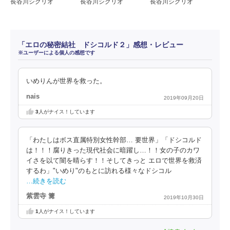
長谷川シグリオ
長谷川シグリオ
長谷川シグリオ
「エロの秘密結社 ドシコルド２」感想・レビュー
※ユーザーによる個人の感想です
いめりんが世界を救った。
nais
2019年09月20日
3
人がナイス！しています
「わたしはボス直属特別女性幹部… 要世界」「ドシコルド
は！！！腐りきった現代社会に暗躍し…！！女の子のカワ
イさを以て闇を晴らす！！そしてきっと エロで世界を救済
するわ」"いめり"のもとに訪れる様々なドシコル
…続きを読む
紫雲寺 篝
2019年10月30日
1
人がナイス！しています