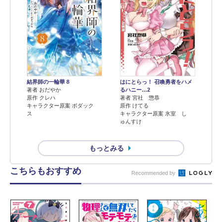
結界師の一輪華 8
はにとらっ！ 召喚勇者をハメ
著者 おだやか
るハニー…2
原作 クレハ
著者 宮社 惣恭
キャラクター原案 ボダック
原作 けてる
ス
キャラクター原案 氷室 し
ゅんすけ
もっとみる
こちらもおすすめ
Recommended by