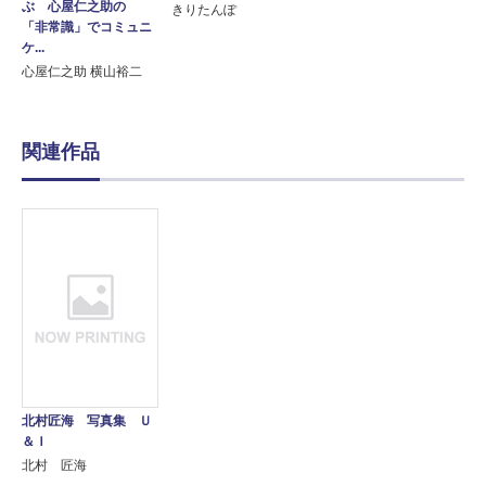
ぶ 心屋仁之助の
きりたんぽ
「非常識」でコミュニ
ケ...
心屋仁之助 横山裕二
関連作品
北村匠海 写真集 Ｕ
＆Ｉ
北村 匠海