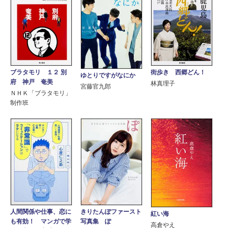
ブラタモリ １２ 別
街歩き 西郷どん！
ゆとりですがなにか
府 神戸 奄美
林真理子
宮藤官九郎
ＮＨＫ「ブラタモリ」
制作班
人間関係や仕事、恋に
きりたんぽファースト
紅い海
も有効！ マンガで学
写真集 ぽ
高倉やえ