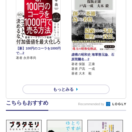
【新】100円のコーラを1000円
で…2
虚構の昭和史 海軍善玉論、石
著者 永井孝尚
原莞爾名…2
著者 保阪 正康
著者 戸高 一成
著者 大木 毅
もっとみる
こちらもおすすめ
Recommended by