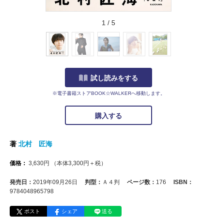
1
/
5
試し読みをする
※電子書籍ストアBOOK☆WALKERへ移動します。
購入する
著
北村 匠海
価格：
3,630
円
（本体
3,300
円＋税）
発売日：
2019年09月26日
判型：
Ａ４判
ページ数：
176
ISBN：
9784048965798
ポスト
シェア
送る