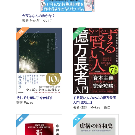
今夜はなんの魚かな？
著者 たかぎ なおこ
2位
3位
それでも光に手を伸ばす
ずる賢い人のための億万長者
著者 Payao
入門 成功…2
著者 佐野 Mykey 義仁
4位
5位