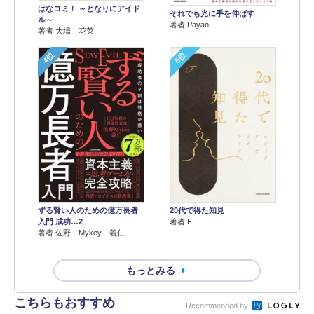
はなコミ！ ～となりにアイド
それでも光に手を伸ばす
ル～
著者 Payao
著者 大場 花菜
4位
5位
ずる賢い人のための億万長者
20代で得た知見
入門 成功…2
著者 F
著者 佐野 Mykey 義仁
もっとみる
こちらもおすすめ
Recommended by