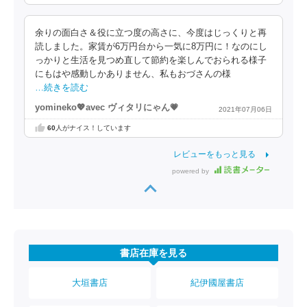
余りの面白さ＆役に立つ度の高さに、今度はじっくりと再
読しました。家賃が6万円台から一気に8万円に！なのにし
っかりと生活を見つめ直して節約を楽しんでおられる様子
にもはや感動しかありません、私もおづさんの様
…続きを読む
yomineko💖avec ヴィタリにゃん💗
2021年07月06日
60
人がナイス！しています
レビューをもっと見る
powered by
書店在庫を見る
大垣書店
紀伊國屋書店