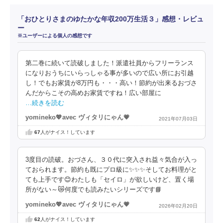
「おひとりさまのゆたかな年収200万生活３」感想・レビュ
ー
※ユーザーによる個人の感想です
第二巻に続いて読破しました！派遣社員からフリーランス
になりおうちにいらっしゃる事が多いので広い所にお引越
し！でもお家賃が8万円も・・・高い！節約が出来るおづさ
んだからこその高めお家賃ですね！広い部屋に
…続きを読む
yomineko💖avec ヴィタリにゃん💗
2021年07月03日
67
人がナイス！しています
3度目の読破。おづさん、３０代に突入され益々気合が入っ
ておられます。節約も既にプロ級に✨✨✨そしてお料理がと
ても上手です😊わたしも「セイロ」が欲しいけど、置く場
所がない～😿何度でも読みたいシリーズです📘
yomineko💖avec ヴィタリにゃん💗
2026年02月20日
62
人がナイス！しています