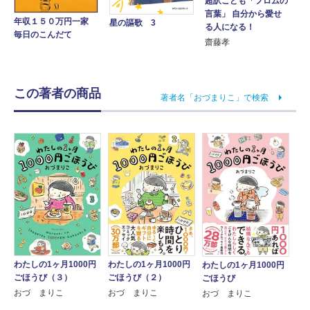
超訳こども「フロムの
言葉」 自分から愛せ
年収１５０万円一家
星の謳歌 3
る人になる！
毎日のこんだて
齋藤孝
この著者の商品
著者名「おづまりこ」で検索
わたしの1ヶ月1000円
わたしの1ヶ月1000円
わたしの1ヶ月1000円
ごほうび（３）
ごほうび（２）
ごほうび
おづ まりこ
おづ まりこ
おづ まりこ