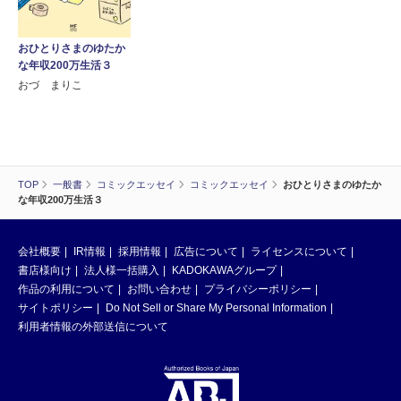
おひとりさまのゆたか
な年収200万生活３
おづ まりこ
TOP
一般書
コミックエッセイ
コミックエッセイ
おひとりさまのゆたか
な年収200万生活３
会社概要
IR情報
採用情報
広告について
ライセンスについて
書店様向け
法人様一括購入
KADOKAWAグループ
作品の利用について
お問い合わせ
プライバシーポリシー
サイトポリシー
Do Not Sell or Share My Personal Information
利用者情報の外部送信について