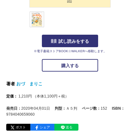
試し読みをする
※電子書籍ストアBOOK☆WALKERへ移動します。
購入する
著者
おづ まりこ
定価：
1,210
円
（本体
1,100
円＋税）
発売日：
2020年04月01日
判型：
Ａ５判
ページ数：
152
ISBN：
9784040659060
ポスト
シェア
送る