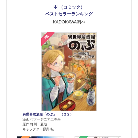
本 （コミック）
ベストセラーランキング
KADOKAWA調べ
1位
異世界居酒屋「のぶ」 （２２）
漫画 ヴァージニア二等兵
原作 蝉川 夏哉
キャラクター原案 転