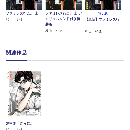
ファミレス行こ。 上
ファミレス行こ。 上 ア
電子版
クリルスタンド付き特
【単話】ファミレス行
和山 やま
装版
こ。
和山 やま
和山 やま
関連作品
夢中さ、きみに。
和山 やま