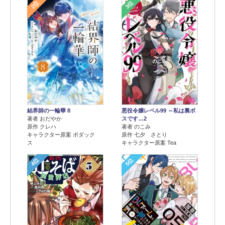
2位
3位
結界師の一輪華 8
悪役令嬢レベル99 ～私は裏ボ
著者 おだやか
スです…2
原作 クレハ
著者 のこみ
キャラクター原案 ボダック
原作 七夕 さとり
ス
キャラクター原案 Tea
4位
5位