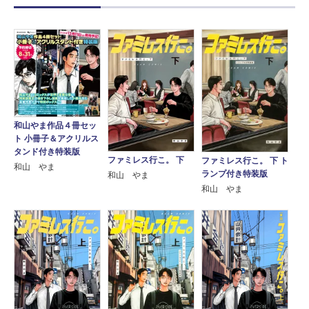
和山やま作品４冊セッ
ト 小冊子＆アクリルス
タンド付き特装版
ファミレス行こ。 下
ファミレス行こ。 下 ト
和山 やま
ランプ付き特装版
和山 やま
和山 やま