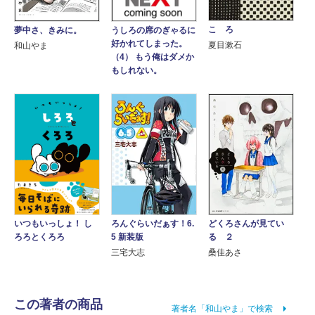
こゝろ
夢中さ、きみに。
うしろの席のぎゃるに
好かれてしまった。
夏目漱石
和山やま
（4） もう俺はダメか
もしれない。
ろんぐらいだぁす！6.
どくろさんが見てい
いつもいっしょ！ し
5 新装版
る ２
ろろとくろろ
三宅大志
桑佳あさ
この著者の商品
著者名「和山やま」で検索