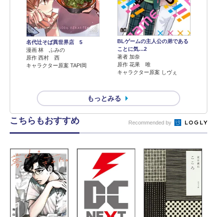
BLゲームの主人公の弟である
名代辻そば異世界店 5
ことに気…2
漫画 林 ふみの
著者 加奈
原作 西村 西
原作 花果 唯
キャラクター原案 TAPI岡
キャラクター原案 しヴぇ
もっとみる
こちらもおすすめ
Recommended by