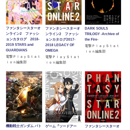
ファンタシースターオ
DARK SOULS
ファンタシースターオ
ンライン2 ファッシ
TRILOGY -Archive of
ンライン2 ファッシ
ョンカタログ 2018-
the Fire-
ョンカタログ2017-
2019 STARS and
2018 LEGACY OF
電撃ＰｌａｙＳｔａｔ
GUARDIANS
OMEGA
ｉｏｎ編集部
電撃ＰｌａｙＳｔａｔ
電撃ＰｌａｙＳｔａｔ
ｉｏｎ編集部
ｉｏｎ編集部
機動戦士ガンダム バト
ゲーム『ソードアー
ファンタシースターオ