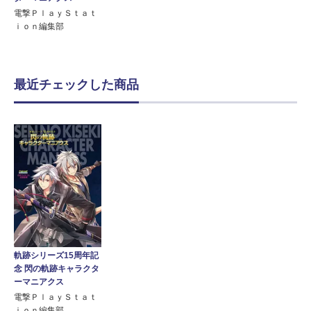
電撃ＰｌａｙＳｔａｔ
ｉｏｎ編集部
最近チェックした商品
軌跡シリーズ15周年記
念 閃の軌跡キャラクタ
ーマニアクス
電撃ＰｌａｙＳｔａｔ
ｉｏｎ編集部