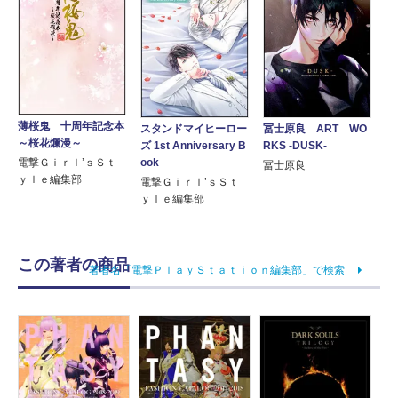
薄桜鬼 十周年記念本
スタンドマイヒーロー
冨士原良 ART WO
～桜花爛漫～
ズ 1st Anniversary B
RKS -DUSK-
電撃Ｇｉｒｌ’ｓＳｔ
ook
冨士原良
ｙｌｅ編集部
電撃Ｇｉｒｌ’ｓＳｔ
ｙｌｅ編集部
この著者の商品
著者名「電撃ＰｌａｙＳｔａｔｉｏｎ編集部」で検索