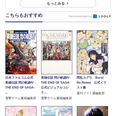
もっとみる
こちらもおすすめ
Recommended by
英雄伝説 閃の軌跡IV -
日本ファルコム公式
閃乱カグラ Burst
THE END OF SAGA-
英雄伝説 閃の軌跡IV -
Re:Newal 公式イラ
公式ビジュアルコレ
THE END OF SAGA-
スト集
ク...
...
週刊ファミ通編集部
電撃ゲーム書籍編集部
電撃ゲーム書籍編集部