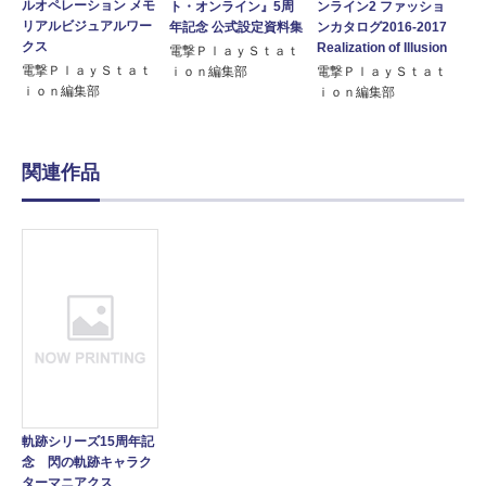
ルオペレーション メモ
ト・オンライン』5周
ンライン2 ファッショ
リアルビジュアルワー
年記念 公式設定資料集
ンカタログ2016-2017
クス
Realization of Illusion
電撃ＰｌａｙＳｔａｔ
電撃ＰｌａｙＳｔａｔ
ｉｏｎ編集部
電撃ＰｌａｙＳｔａｔ
ｉｏｎ編集部
ｉｏｎ編集部
関連作品
軌跡シリーズ15周年記
念 閃の軌跡キャラク
ターマニアクス