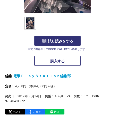
試し読みをする
※電子書籍ストアBOOK☆WALKERへ移動します。
購入する
編集
電撃ＰｌａｙＳｔａｔｉｏｎ編集部
定価：
4,950
円
（本体
4,500
円＋税）
発売日：
2019年06月24日
判型：
Ａ４判
ページ数：
352
ISBN：
9784049127218
ポスト
シェア
送る