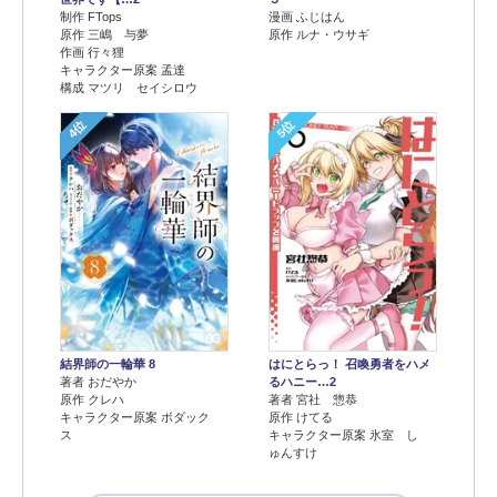
制作 FTops
漫画 ふじはん
原作 三嶋 与夢
原作 ルナ・ウサギ
作画 行々狸
キャラクター原案 孟達
構成 マツリ セイシロウ
4位
5位
結界師の一輪華 8
はにとらっ！ 召喚勇者をハメ
著者 おだやか
るハニー…2
原作 クレハ
著者 宮社 惣恭
キャラクター原案 ボダック
原作 けてる
ス
キャラクター原案 氷室 し
ゅんすけ