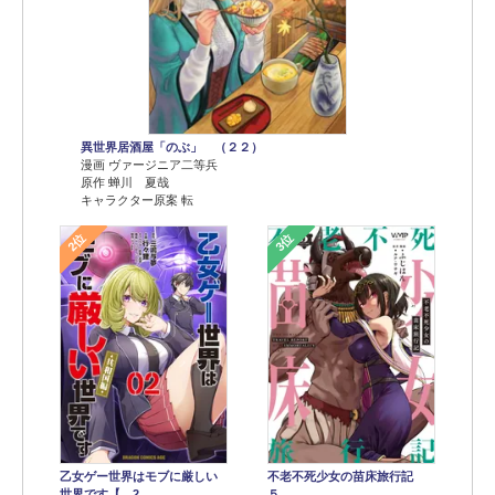
異世界居酒屋「のぶ」 （２２）
漫画 ヴァージニア二等兵
原作 蝉川 夏哉
キャラクター原案 転
2位
3位
乙女ゲー世界はモブに厳しい
不老不死少女の苗床旅行記
世界です【…2
５