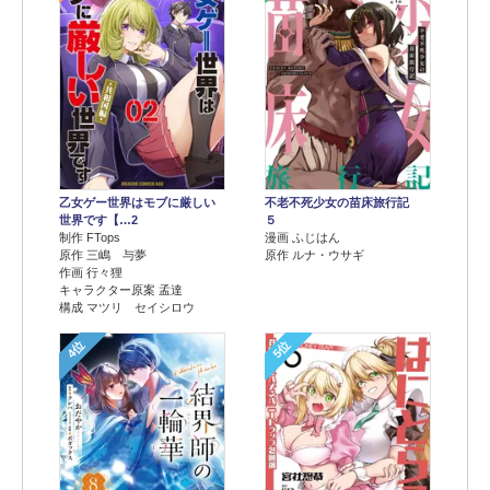
乙女ゲー世界はモブに厳しい
不老不死少女の苗床旅行記
世界です【…2
５
制作 FTops
漫画 ふじはん
原作 三嶋 与夢
原作 ルナ・ウサギ
作画 行々狸
キャラクター原案 孟達
構成 マツリ セイシロウ
4位
5位