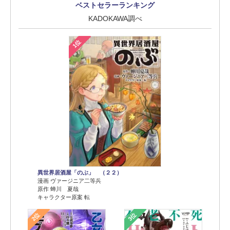
ベストセラーランキング
KADOKAWA調べ
1位
異世界居酒屋「のぶ」 （２２）
漫画 ヴァージニア二等兵
原作 蝉川 夏哉
キャラクター原案 転
2位
3位