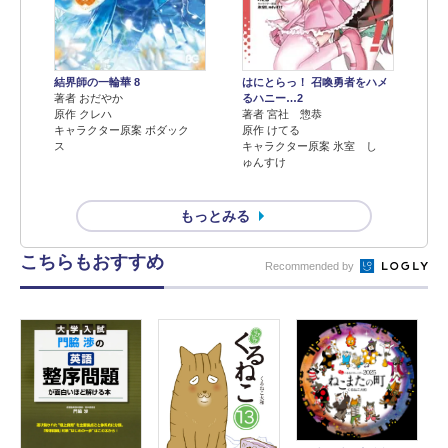
結界師の一輪華 8
はにとらっ！ 召喚勇者をハメ
著者 おだやか
るハニー…2
原作 クレハ
著者 宮社 惣恭
キャラクター原案 ボダック
原作 けてる
ス
キャラクター原案 氷室 し
ゅんすけ
もっとみる
こちらもおすすめ
Recommended by