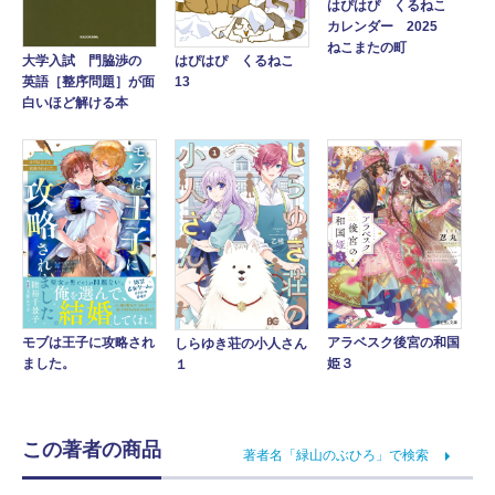
はぴはぴ くるねこ
カレンダー 2025
ねこまたの町
大学入試 門脇渉の
はぴはぴ くるねこ
英語［整序問題］が面
13
白いほど解ける本
アラベスク後宮の和国
モブは王子に攻略され
しらゆき荘の小人さん
姫３
ました。
１
この著者の商品
著者名「緑山のぶひろ」で検索