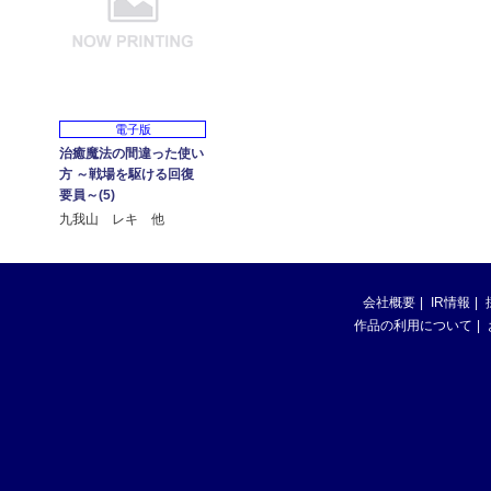
電子版
治癒魔法の間違った使い
方 ～戦場を駆ける回復
要員～(5)
九我山 レキ 他
会社概要
IR情報
作品の利用について