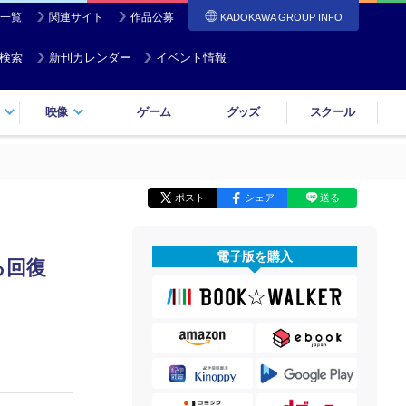
一覧
関連サイト
作品公募
KADOKAWA GROUP INFO
検索
新刊カレンダー
イベント情報
映像
ゲーム
グッズ
スクール
ポスト
シェア
送る
電子版を購入
る回復