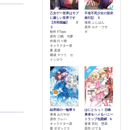
乙女ゲー世界はモブ
不老不死少女の苗床
に厳しい世界です
旅行記 ５
【共和国編】 ０
漫画 ふじはん
２
原作 ルナ・ウサ
制作 FTops
ギ
原作 三嶋 与夢
作画 行々狸
キャラクター原
案 孟達
構成 マツリ セ
イシロウ
4位
5位
結界師の一輪華 8
はにとらっ！ 召喚
著者 おだやか
勇者をハメるハニー
原作 クレハ
トラップ包囲網 6
キャラクター原
著者 宮社 惣恭
案 ボダックス
原作 けてる