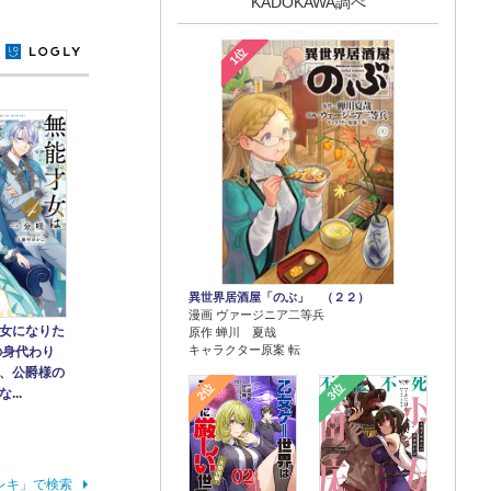
KADOKAWA調べ
1位
y
異世界居酒屋「のぶ」 （２２）
漫画 ヴァージニア二等兵
女になりた
原作 蝉川 夏哉
キャラクター原案 転
の身代わり
、公爵様の
2位
3位
...
レキ」で検索