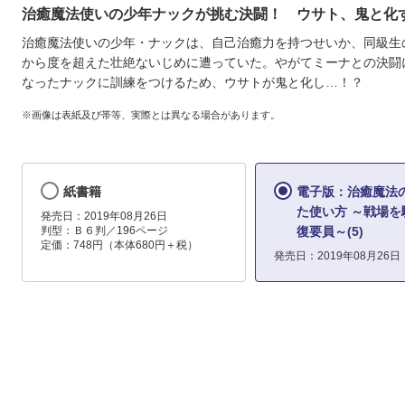
治癒魔法使いの少年ナックが挑む決闘！ ウサト、鬼と化
治癒魔法使いの少年・ナックは、自己治癒力を持つせいか、同級生
から度を超えた壮絶ないじめに遭っていた。やがてミーナとの決闘
なったナックに訓練をつけるため、ウサトが鬼と化し…！？
※画像は表紙及び帯等、実際とは異なる場合があります。
紙書籍
電子版：治癒魔法
た使い方 ～戦場を
発売日：2019年08月26日
判型：Ｂ６判／196ページ
復要員～(5)
定価：748円（本体680円＋税）
発売日：2019年08月26日