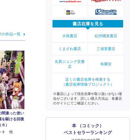
書店在庫を見る
ズの作品一覧
大垣書店
紀伊國屋書店
くまざわ書店
三省堂書店
丸善ジュンク堂書
有隣堂
店
近くの書店在庫を検索する
（書店在庫情報プロジェクト）
※書店によって現在在庫や取り扱いがない場
合がございます。詳しい購入方法は、各書店
のサイトにてご確認ください。
の間違った使い
場を駆ける回復
（６）
本 （コミック）
レキ 他
ベストセラーランキング