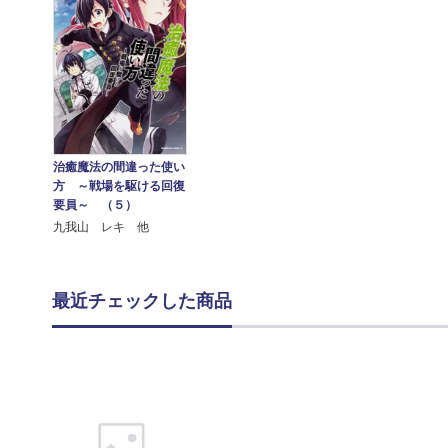
治癒魔法の間違った使い
方 ～戦場を駆ける回復
要員～ （５）
九我山 レキ 他
最近チェックした商品