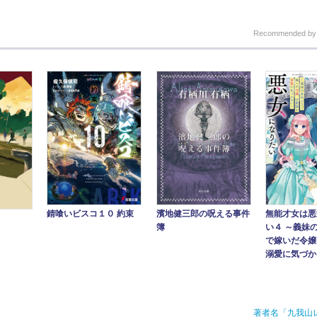
Recommended b
錆喰いビスコ１０ 約束
濱地健三郎の呪える事件
無能才女は悪
簿
い４ ～義妹
で嫁いだ令嬢
溺愛に気づかな
著者名「九我山