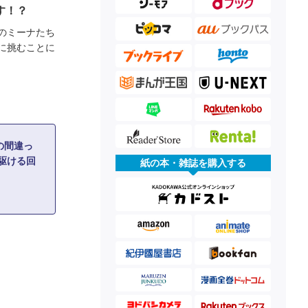
す！？
のミーナたち
に挑むことに
の間違っ
駆ける回
紙の本・雑誌を購入する