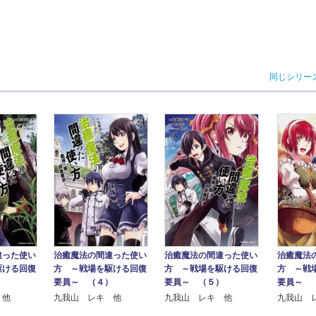
同じシリー
違った使い
治癒魔法の間違った使い
治癒魔法の間違った使い
治癒魔法
駆ける回復
方 ～戦場を駆ける回復
方 ～戦場を駆ける回復
方 ～戦
要員～ （４）
要員～ （５）
要員～ 
 他
九我山 レキ 他
九我山 レキ 他
九我山 