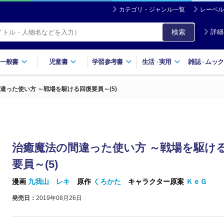
カテゴリ・ジャンル一覧
レーベル
検索
詳細
一般書
児童書
学習参考書
生活
実用
雑誌
ムック
・
・
違った使い方 ～戦場を駆ける回復要員～(5)
治癒魔法の間違った使い方 ～戦場を駆け
要員～(5)
漫画
九我山 レキ
原作
くろかた
キャラクター原案
ＫｅＧ
発売日：
2019年08月26日