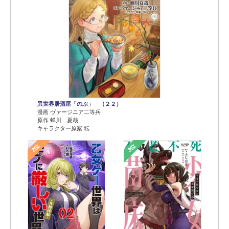
異世界居酒屋「のぶ」 （２２）
漫画 ヴァージニア二等兵
原作 蝉川 夏哉
キャラクター原案 転
2位
3位