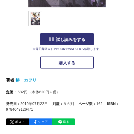
試し読みをする
※電子書籍ストアBOOK☆WALKERへ移動します。
購入する
著者
椿 カヲリ
定価：
682
円
（本体
620
円＋税）
発売日：
2019年07月22日
判型：
Ｂ６判
ページ数：
162
ISBN：
9784049126471
ポスト
シェア
送る