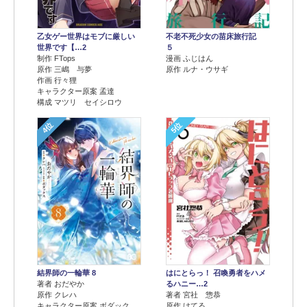
乙女ゲー世界はモブに厳しい
不老不死少女の苗床旅行記
世界です【…2
５
制作 FTops
漫画 ふじはん
原作 三嶋 与夢
原作 ルナ・ウサギ
作画 行々狸
キャラクター原案 孟達
構成 マツリ セイシロウ
4位
5位
結界師の一輪華 8
はにとらっ！ 召喚勇者をハメ
著者 おだやか
るハニー…2
原作 クレハ
著者 宮社 惣恭
キャラクター原案 ボダック
原作 けてる