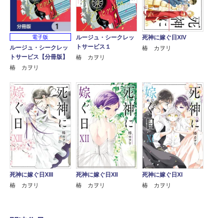
ルージュ・シークレッ
死神に嫁ぐ日XIV
電子版
トサービス１
ルージュ・シークレッ
椿 カヲリ
トサービス【分冊版】
椿 カヲリ
椿 カヲリ
死神に嫁ぐ日XIII
死神に嫁ぐ日XII
死神に嫁ぐ日XI
椿 カヲリ
椿 カヲリ
椿 カヲリ