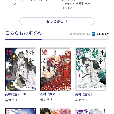
ス
キャラクター原案 氷室 し
ゅんすけ
もっとみる
こちらもおすすめ
Recommended by
死神に嫁ぐ日II
死神に嫁ぐ日III
死神に嫁ぐ日I
椿カヲリ
椿カヲリ
椿カヲリ