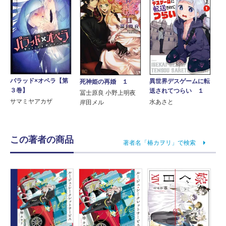
バラッド×オペラ【第
異世界デスゲームに転
死神姫の再婚 １
３巻】
送されてつらい １
冨士原良 小野上明夜
サマミヤアカザ
水あさと
岸田メル
この著者の商品
著者名「椿カヲリ」で検索