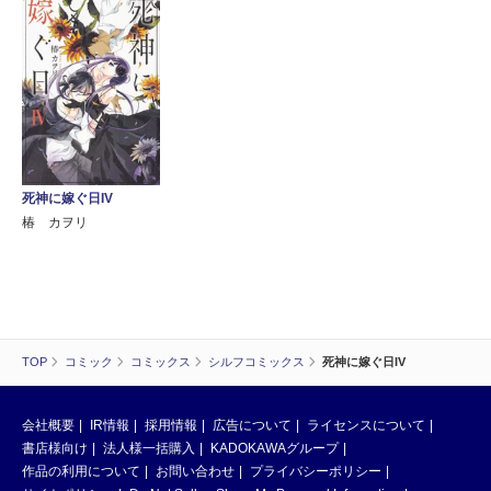
死神に嫁ぐ日IV
椿 カヲリ
TOP
コミック
コミックス
シルフコミックス
死神に嫁ぐ日IV
会社概要
IR情報
採用情報
広告について
ライセンスについて
書店様向け
法人様一括購入
KADOKAWAグループ
作品の利用について
お問い合わせ
プライバシーポリシー