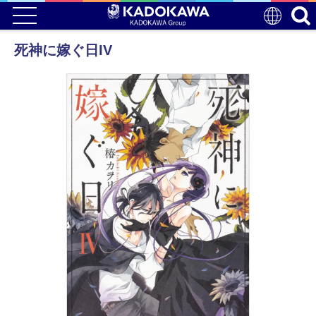
死神に嫁ぐ日IV