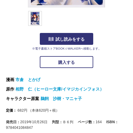
試し読みをする
※電子書籍ストアBOOK☆WALKERへ移動します。
購入する
漫画
市倉 とかげ
原作
相野 仁（ヒーロー文庫/イマジカインフォス）
キャラクター原案
鵜飼 沙樹・マニャ子
定価：
682
円
（本体
620
円＋税）
発売日：
2019年10月26日
判型：
Ｂ６判
ページ数：
164
ISBN：
9784041084847