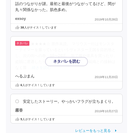
話のつながりが謎。最初と最後がつながってるけど、間が
丸々関係なかった。肌色多め。
exsoy
2019年10月28日
38
人がナイス！しています
★★★★☆ 原作未読。 マリウス一行はモンスタ
ーテイマーを雇っているというヴェスター王国を目的地と
し、次の街への巻。18〜24話。 街で服や道具を買ったり、
盗賊に遭遇したり、混浴したり……魔人の組織との接触は
なく普
…続きを読む
へるぷまん
2019年11月20日
6
人がナイス！しています
〇 安定したストーリー。やっかいフラグが立ちまくり。
霧香
2019年10月27日
5
人がナイス！しています
レビューをもっと見る