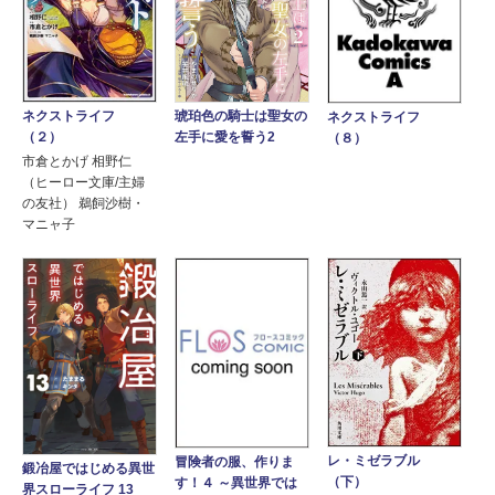
ネクストライフ
琥珀色の騎士は聖女の
ネクストライフ
（２）
左手に愛を誓う2
（８）
市倉とかげ 相野仁
（ヒーロー文庫/主婦
の友社） 鵜飼沙樹・
マニャ子
レ・ミゼラブル
冒険者の服、作りま
鍛冶屋ではじめる異世
（下）
す！４ ～異世界では
界スローライフ 13