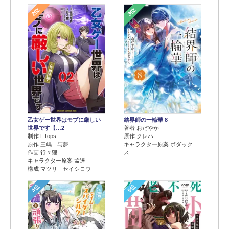
2位
3位
乙女ゲー世界はモブに厳しい
結界師の一輪華 8
世界です【…2
著者 おだやか
制作 FTops
原作 クレハ
原作 三嶋 与夢
キャラクター原案 ボダック
作画 行々狸
ス
キャラクター原案 孟達
構成 マツリ セイシロウ
4位
5位