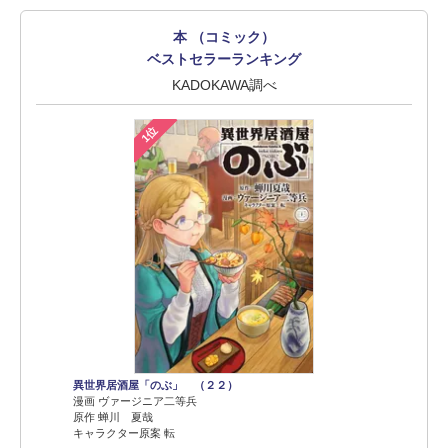
本 （コミック）
ベストセラーランキング
KADOKAWA調べ
1位
異世界居酒屋「のぶ」 （２２）
漫画 ヴァージニア二等兵
原作 蝉川 夏哉
キャラクター原案 転