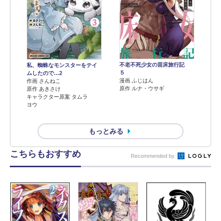
不老不死少女の苗床旅行記
私、蜘蛛なモンスターをテイ
５
ムしたので…2
漫画 ふじはん
作画 さんねこ
原作 ルナ・ウサギ
原作 あきさけ
キャラクター原案 タムラ
ヨウ
もっとみる
こちらもおすすめ
Recommended by