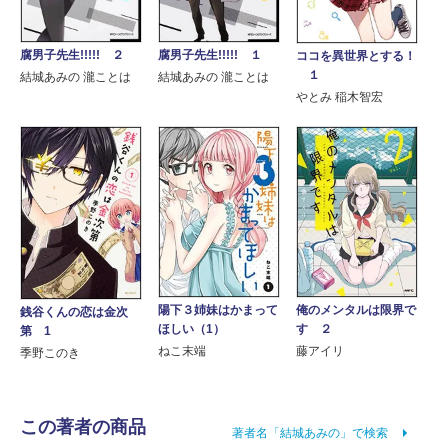
腐男子先生!!!!! ２
腐男子先生!!!!! １
ココを異世界とする！
１
結城あみの 瀧ことは
結城あみの 瀧ことは
やとみ 稲木智宏
陽下３姉妹はかまって
俺のメンタルは限界で
銭谷くんの恋は金次
ほしい（1）
す ２
第 1
ねこ末端
藤アイリ
季野このき
この著者の商品
著者名「結城あみの」で検索