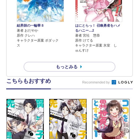
結界師の一輪華 8
はにとらっ！ 召喚勇者をハメ
著者 おだやか
るハニー…2
原作 クレハ
著者 宮社 惣恭
キャラクター原案 ボダック
原作 けてる
ス
キャラクター原案 氷室 し
ゅんすけ
もっとみる
こちらもおすすめ
Recommended by