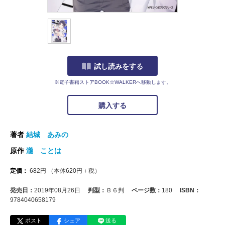
試し読みをする
※電子書籍ストアBOOK☆WALKERへ移動します。
購入する
著者
結城 あみの
原作
瀧 ことは
定価：
682
円
（本体
620
円＋税）
発売日：
2019年08月26日
判型：
Ｂ６判
ページ数：
180
ISBN：
9784040658179
ポスト
シェア
送る