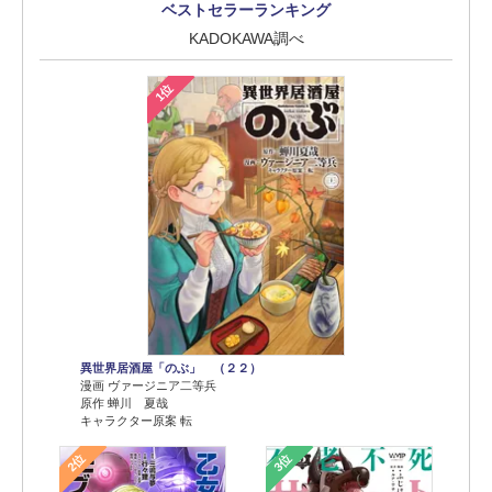
ベストセラーランキング
KADOKAWA調べ
1位
異世界居酒屋「のぶ」 （２２）
漫画 ヴァージニア二等兵
原作 蝉川 夏哉
キャラクター原案 転
2位
3位