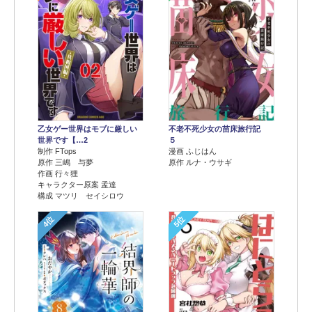
乙女ゲー世界はモブに厳しい
不老不死少女の苗床旅行記
世界です【…2
５
制作 FTops
漫画 ふじはん
原作 三嶋 与夢
原作 ルナ・ウサギ
作画 行々狸
キャラクター原案 孟達
構成 マツリ セイシロウ
4位
5位