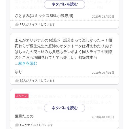
雷と思っても明日は萌えかも知れない。そうだよね。オメ
ガバあんまりと言いながら、結構読んでるし…。(笑)
さとまみ(コミックス&BL小説専用)
2020年03月30日
23
人がナイス！しています
まんがオリジナルのお話が一話分あって楽しかった～！相
変わらず桐生先生の怒涛のオタクトークは冴えわたりあげ
はちゃんの突っ込みも共感もテンポよく同人ライフの実際
のところも垣間見れてとても楽しい。都築君本当
…続きを読む
ゆり
2019年09月01日
10
人がナイス！しています
この巻も面白かった！ 朱葉さんとふだせんのオ
タトークが最高だった！ ストーカー事件は実際にあった
ら怖いかも。解決したふだせんが格好良かった。
葉月たまの
2019年10月08日
5
人がナイス！しています