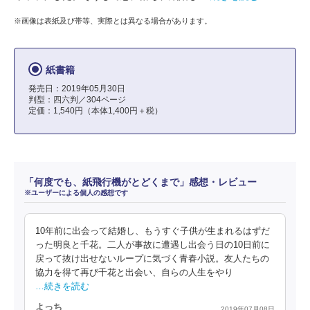
※画像は表紙及び帯等、実際とは異なる場合があります。
紙書籍
発売日：2019年05月30日
判型：四六判／304ページ
定価：1,540円（本体1,400円＋税）
「何度でも、紙飛行機がとどくまで」感想・レビュー
※ユーザーによる個人の感想です
10年前に出会って結婚し、もうすぐ子供が生まれるはずだ
った明良と千花。二人が事故に遭遇し出会う日の10日前に
戻って抜け出せないループに気づく青春小説。友人たちの
協力を得て再び千花と出会い、自らの人生をやり
…続きを読む
よっち
2019年07月08日