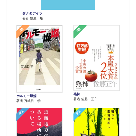
ダクダデイラ
著者 餅屋 蛾
2位
3位
熟柿
ホルモー燦燦
著者 佐藤 正午
著者 万城目 学
4位
5位