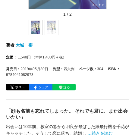
1
/
2
著者
大城 密
定価：
1,540
円
（本体
1,400
円＋税）
発売日：
2019年05月30日
判型：
四六判
ページ数：
304
ISBN：
9784041082973
ポスト
シェア
送る
「顔も名前も忘れてしまった。 それでも君に、また出会
いたい」
出会いは10年前。教室の窓から明良が飛ばした紙飛行機を千花が
キャッチした。そうして恋に落ち、結婚し
…続きを読む