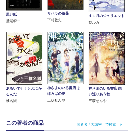
サハラの薔薇
黒い紙
１１月のジュリエット
下村敦史
堂場瞬一
乾ルカ
神さまのいる書店 ま
あるいて行くとぶつか
神さまのいる書店 想
ほろばの夏
るんだ
い巡りあう秋
三萩せんや
椎名誠
三萩せんや
この著者の商品
著者名「大城密」で検索