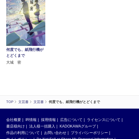
何度でも、紙飛行機が
とどくまで
大城 密
TOP
文芸書
文芸書
何度でも、紙飛行機がとどくまで
会社概要
IR情報
採用情報
広告について
ライセンスについて
書店様向け
法人様一括購入
KADOKAWAグループ
作品の利用について
お問い合わせ
プライバシーポリシー