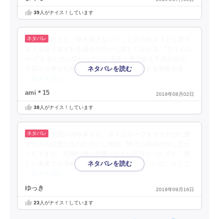
39
人がナイス！しています
たとえ「私を捜さないで」と言われようとも愛す
る人を繰り返される過去の中から探してみせる。“タイムル
ープ”するたびに変わっていく現実と妻である千花の存在。
千花との幸せな生活を取り戻すために苦闘する明良の姿
…続きを読む
ami＊15
2019年08月02日
38
人がナイス！しています
初読みの作家さん。タイムループをするたびに愛
する人の記憶が失われていく物語。静子の存在が少し恐か
ったですが、紙飛行機が無事にとどいて良かったです。新
しい未来でも宇崎くんと仲良しになれたらいいな。そして
…続きを読む
ゆっき
2019年09月16日
23
人がナイス！しています