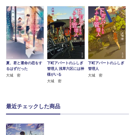
夏、君と運命の恋をす
下町アパートのふしぎ
下町アパートのふしぎ
るはずだった
管理人 浅草六区には神
管理人
様がいる
大城 密
大城 密
大城 密
最近チェックした商品