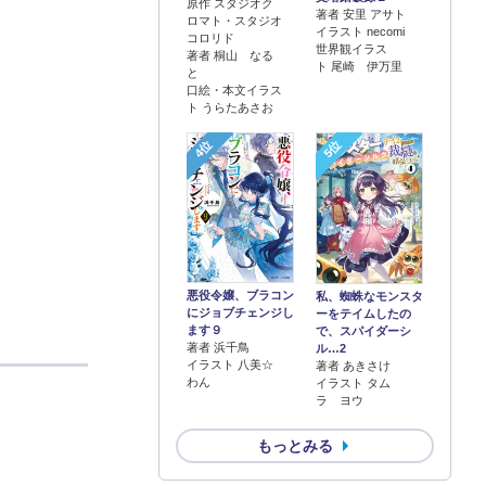
原作 スタジオク
著者 安里 アサト
ロマト・スタジオ
イラスト necomi
コロリド
世界観イラス
著者 桐山 なる
ト 尾崎 伊万里
と
口絵・本文イラス
ト うらたあさお
4位
5位
悪役令嬢、ブラコン
私、蜘蛛なモンスタ
にジョブチェンジし
ーをテイムしたの
ます９
で、スパイダーシ
著者 浜千鳥
ル…2
イラスト 八美☆
著者 あきさけ
わん
イラスト タム
ラ ヨウ
もっとみる