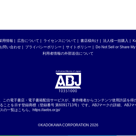
採用情報
広告について
ライセンスについて
書店様向け
法人様一括購入
K
お問い合わせ
プライバシーポリシー
サイトポリシー
Do Not Sell or Share My
利用者情報の外部送信について
は、この電子書店・電子書籍配信サービスが、著作権者からコンテンツ使用許諾を得
ることを示す登録商標（登録番号 第6091713号）です。ABJマークの詳細、ABJ
スの一覧はこちら。
https://aebs.or.jp/
©KADOKAWA CORPORATION 2026