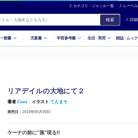
カテゴリ・ジャンル一覧
レーベル
検索
詳細
一般書
児童書
学習参考書
生活
実用
雑誌
ムック
・
・
リアデイルの大地にて２
著者
Ceez
イラスト
てんまそ
発売日：
2019年05月30日
ケーナの前に"孫"現る!!