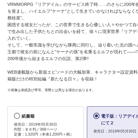
VRMMORPG『リアデイル』のサービス終了時……のさらに200年
を覚まし、ハイエルフ"ケーナ"として生きていかなければならなく
務桂菜"。
困惑する彼女だったが、この世界で生きる心優しい人々やかつて自
で生み出した子供たちとの出会いを経て、徐々に現実世界『リアデ
入れていく。
そして、一般常識を学びながら隊商に同行し、辿り着いた北の国ヘ
王都で彼女の前になんと"ケーナの孫"を名乗るエルフが現れて――!
200年後から始まるエルフの伝説、第2弾!!
WEB連載版から新規エピソードの大幅加筆、キャラクター設定資
籍版だけの特別短編『新たなる日々』を収録！
※画像は表紙及び帯等、実際とは異なる場合があります。
紙書籍
電子版：リアデイ
にて２
発売日：2019年05月30日
判型：Ｂ６判／368ページ
発売日：2019年05月30日
定価：1,320円（本体1,200円＋税）