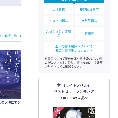
大垣書店
紀伊國屋書店
くまざわ書店
三省堂書店
丸善ジュンク堂書
有隣堂
店
ズの作品一覧
近くの書店在庫を検索する
（書店在庫情報プロジェクト）
※書店によって現在在庫や取り扱いがない場
合がございます。詳しい購入方法は、各書店
のサイトにてご確認ください。
本 （ライトノベル）
ベストセラーランキング
KADOKAWA調べ
ルの大地にて６
1位