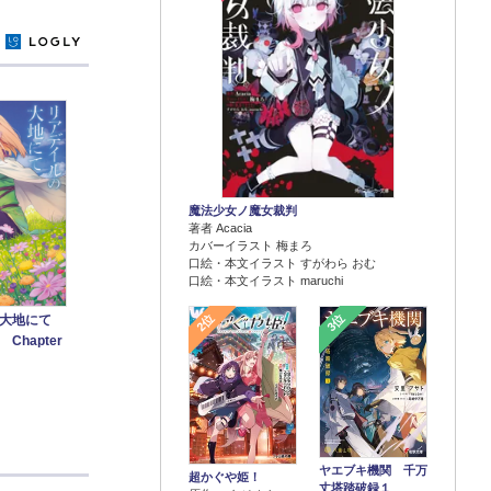
y
魔法少女ノ魔女裁判
著者 Acacia
カバーイラスト 梅まろ
口絵・本文イラスト すがわら おむ
口絵・本文イラスト maruchi
2位
3位
大地にて
Chapter
ヤエブキ機関 千万
超かぐや姫！
丈塔踏破録１