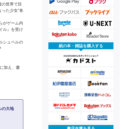
後の世界で目
なった少女"各
らがゲーム内
イル』を受け
ルシュペルの
紙の本・雑誌を購入する
?
料に加え、書
ルの大地
書店在庫を見る