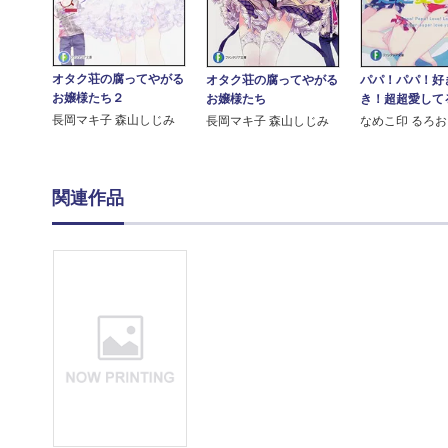
オタク荘の腐ってやがる
オタク荘の腐ってやがる
パパ！パパ！好
お嬢様たち２
お嬢様たち
き！超超愛して
長岡マキ子 森山しじみ
長岡マキ子 森山しじみ
なめこ印 るろお
関連作品