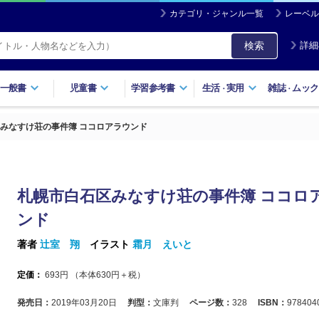
カテゴリ・ジャンル一覧
レーベル
検索
詳細
一般書
児童書
学習参考書
生活
実用
雑誌
ムック
・
・
みなすけ荘の事件簿 ココロアラウンド
札幌市白石区みなすけ荘の事件簿 ココロ
ンド
著者
辻室 翔
イラスト
霜月 えいと
定価：
693
円 （本体
630
円＋税）
発売日：
2019年03月20日
判型：
文庫判
ページ数：
328
ISBN：
978404