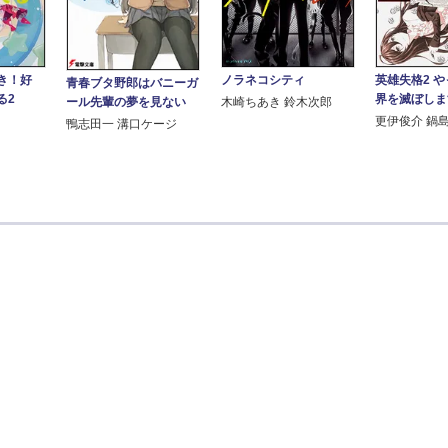
ノラネコシティ
英雄失格2 
き！好
青春ブタ野郎はバニーガ
界を滅ぼしま
る2
木崎ちあき 鈴木次郎
ール先輩の夢を見ない
更伊俊介 鍋
鴨志田一 溝口ケージ