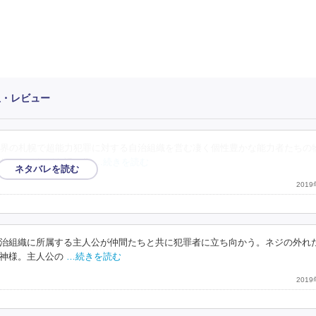
想・レビュー
界の札幌で超能力犯罪に対する自治組織を営む凄く個性豊かな能力者たちの
なんだけれども話の作
…続きを読む
201
治組織に所属する主人公が仲間たちと共に犯罪者に立ち向かう。ネジの外れ
神様。主人公の
…続きを読む
201