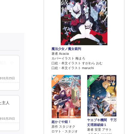
魔法少女ノ魔女裁判
著者 Acacia
カバーイラスト 梅まろ
物語。小
口絵・本文イラスト すがわら おむ
口絵・本文イラスト maruchi
2位
3位
9年03月25日
た主人
9年03月25日
ヤエブキ機関 千万
超かぐや姫！
丈塔踏破録１
原作 スタジオク
著者 安里 アサト
ロマト・スタジオ