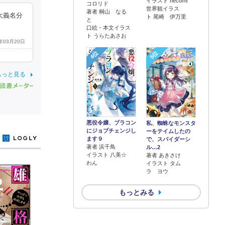
イラスト necomi
コロリド
世界観イラス
著者 桐山 なる
大義名分
ト 尾崎 伊万里
と
口絵・本文イラス
ト うらたあさお
9年03月20日
4位
5位
もっと見る
悪役令嬢、ブラコン
私、蜘蛛なモンスタ
にジョブチェンジし
ーをテイムしたの
y
ます９
で、スパイダーシ
著者 浜千鳥
ル…2
イラスト 八美☆
著者 あきさけ
わん
イラスト タム
ラ ヨウ
もっとみる