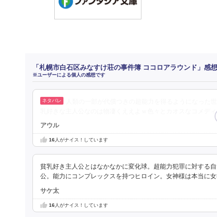
「札幌市白石区みなすけ荘の事件簿 ココロアラウンド」感
※ユーザーによる個人の感想です
人類の一部が代償つきの超能力を得るようになった世
乳好きな主人公なのは物凄くええよｗ色々とカオスなコメディ
アウル
16
人がナイス！しています
貧乳好き主人公とはなかなかに変化球。超能力犯罪に対する自
公。能力にコンプレックスを持つヒロイン。女神様は本当に女
サケ太
16
人がナイス！しています