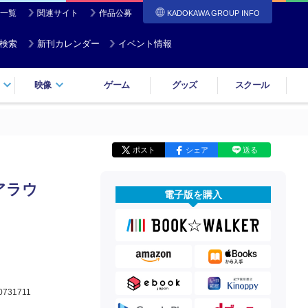
一覧
関連サイト
作品公募
KADOKAWA GROUP INFO
検索
新刊カレンダー
イベント情報
映像
ゲーム
グッズ
スクール
ポスト
シェア
送る
アラウ
電子版を購入
0731711