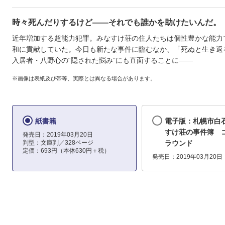
時々死んだりするけど――それでも誰かを助けたいんだ。
近年増加する超能力犯罪。みなすけ荘の住人たちは個性豊かな能力
和に貢献していた。今日も新たな事件に臨むなか、「死ぬと生き返
入居者・八野心の“隠された悩み”にも直面することに――
※画像は表紙及び帯等、実際とは異なる場合があります。
紙書籍
電子版：札幌市白
すけ荘の事件簿 
発売日：2019年03月20日
判型：文庫判／328ページ
ラウンド
定価：693円（本体630円＋税）
発売日：2019年03月20日