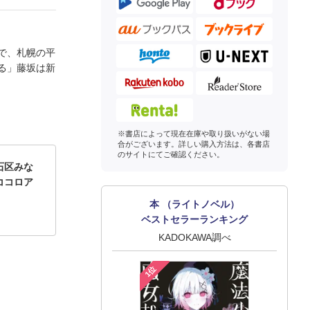
で、札幌の平
る」藤坂は新
※書店によって現在在庫や取り扱いがない場
合がございます。詳しい購入方法は、各書店
のサイトにてご確認ください。
石区みな
ココロア
本 （ライトノベル）
ベストセラーランキング
KADOKAWA調べ
1位