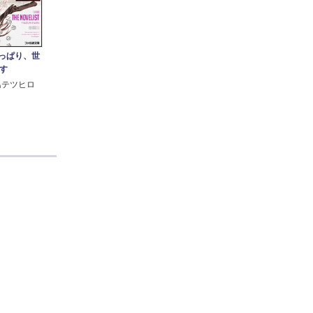
やっぱり、世
す
島テツヒロ