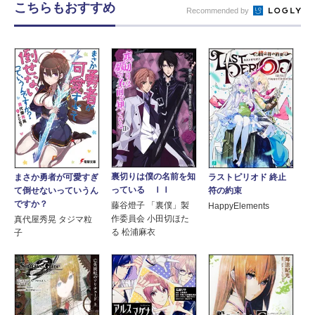
こちらもおすすめ
Recommended by
裏切りは僕の名前を知
まさか勇者が可愛すぎ
ラストピリオド 終止
っている ＩＩ
て倒せないっていうん
符の約束
ですか？
藤谷燈子 「裏僕」製
HappyElements
作委員会 小田切ほた
真代屋秀晃 タジマ粒
る 松浦麻衣
子