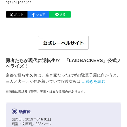
9784041082492
ポスト
シェア
送る
勇者たちが現代に逆転生!? 「LAIDBACKERS」公式ノ
ベライズ！
京都で暮らす久美は、空き家だったはずの駄菓子屋に向かうと、
三人と犬一匹が住み着いていて!?彼女らは
…続きを読む
※画像は表紙及び帯等、実際とは異なる場合があります。
紙書籍
発売日：2019年04月01日
判型：文庫判／228ページ