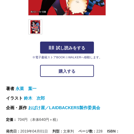
試し読みをする
※電子書籍ストアBOOK☆WALKERへ移動します。
購入する
著者
永菜 葉一
イラスト
鈴木 次郎
企画・原作
おばけ屋／LAIDBACKERS製作委員会
定価：
704
円
（本体
640
円＋税）
発売日：
2019年04月01日
判型：
文庫判
ページ数：
228
ISBN：