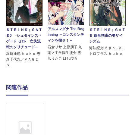
アルスマグナ The Beg
ＳＴＥＩＮＳ；ＧＡＴ
ＳＴＥＩＮＳ；ＧＡＴ
inning ～コンスタンテ
Ｅ0 -シュタインズ・
Ｅ 線形拘束のモザイ
ィンを捜せ！～
ゲート ゼロ- 亡失流
シズム
転のソリチュード...
石倉リサ 上原朋子 九
海法紀光 ５ｐｂ．×ニ
瓏ノ主学園生徒会 雪
浜崎達也 ｈｕｋｅ 志
トロプラス ｈｕｋｅ
広うたこ はしびろ
倉千代丸／ＭＡＧＥ
Ｓ．
関連作品