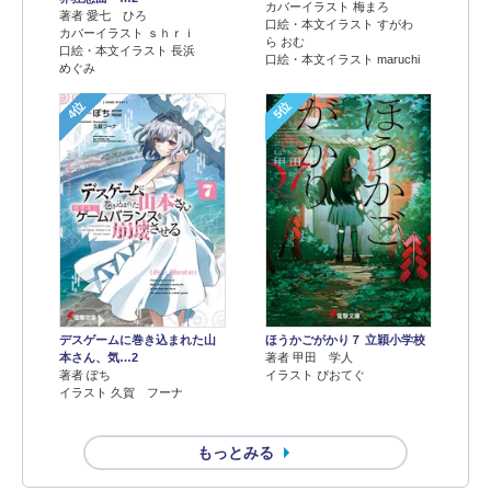
カバーイラスト 梅まろ
著者 愛七 ひろ
口絵・本文イラスト すがわ
カバーイラスト ｓｈｒｉ
ら おむ
口絵・本文イラスト 長浜
口絵・本文イラスト maruchi
めぐみ
4位
5位
デスゲームに巻き込まれた山
ほうかごがかり７ 立穎小学校
本さん、気…2
著者 甲田 学人
著者 ぽち
イラスト ぴおてぐ
イラスト 久賀 フーナ
もっとみる