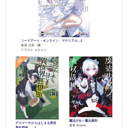
ソードアート・オンライン マテリアル…2
著者 川原 礫
イラスト ａｂｅｃ
2位
3位
魔法少女ノ魔女裁判
デスマーチからはじまる異世
著者 Acacia
界狂想曲 …2