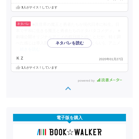
3
人がナイス！しています
■異世界の魔王と勇者たちが現代日本に転生。日
本で平和に生きる魔王と勇者たちのドタバタコメディ。 ■
劇場公開オリジナルアニメの前日談とのことだが、軽く調
べた感じは導入部分(TVアニメなら３話分くらい)。アニメ
…続きを読む
ＫＺ
2020年01月27日
1
人がナイス！しています
powered by
電子版を購入