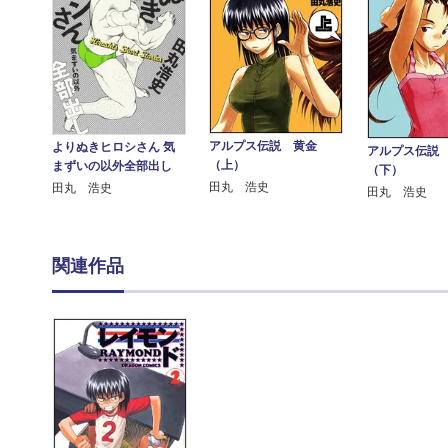
アルプス伝説 黄金
よりぬきヒロシさん 気
アルプス伝説
（上）
まずいの以外全部出し
（下）
田丸 浩史
田丸 浩史
田丸 浩史
関連作品