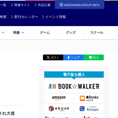
一覧
関連サイト
作品公募
KADOKAWA GROUP INFO
検索
新刊カレンダー
イベント情報
映像
ゲーム
グッズ
スクール
ポスト
シェア
送る
電子版を購入
され大迷