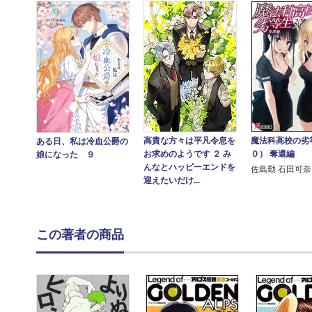
魔法科高校の劣
高貴な方々は平凡令息を
ある日、私は冷血公爵の
０） 奪還編
お求めのようです ２ み
娘になった ９
んなとハッピーエンドを
佐島勤 石田可奈
迎えたいだけ...
この著者の商品