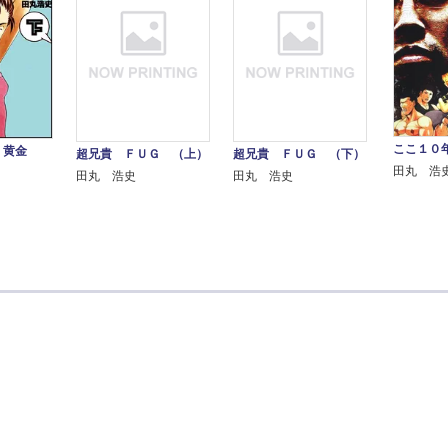
ここ１０
 黄金
超兄貴 ＦＵＧ （上）
超兄貴 ＦＵＧ （下）
田丸 浩
田丸 浩史
田丸 浩史