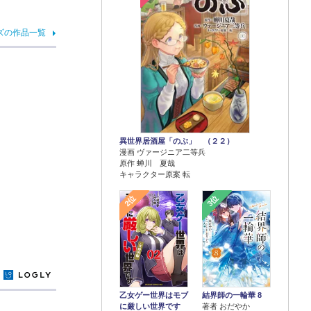
ズの作品一覧
異世界居酒屋「のぶ」 （２２）
漫画 ヴァージニア二等兵
原作 蝉川 夏哉
キャラクター原案 転
2位
3位
y
乙女ゲー世界はモブ
結界師の一輪華 8
に厳しい世界です
著者 おだやか