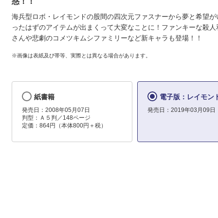
惑！！
海兵型ロボ・レイモンドの股間の四次元ファスナーから夢と希望が
ったはずのアイテムが出まくって大変なことに！ファンキーな殺人
さんや悲劇のコメツキムシファミリーなど新キャラも登場！！
※画像は表紙及び帯等、実際とは異なる場合があります。
紙書籍
電子版：レイモンド
発売日：2008年05月07日
発売日：2019年03月09日
判型：Ａ５判／148ページ
定価：864円（本体800円＋税）