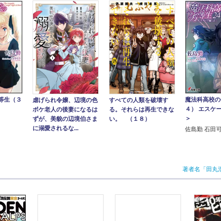
等生（３
魔法科高校の
すべての人類を破壊す
虐げられ令嬢、辺境の色
４） エスケ
る。それらは再生できな
ボケ老人の後妻になるは
＞
い。 （１８）
ずが、美貌の辺境伯さま
に溺愛されるな...
佐島勤 石田
著者名「田丸