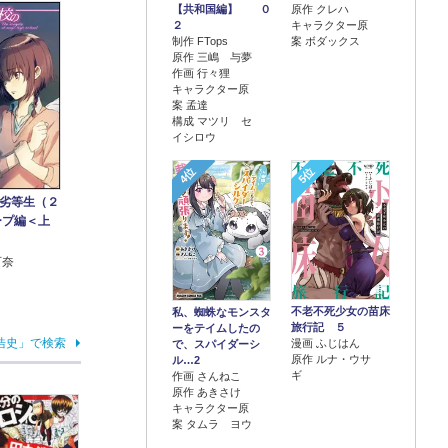
【共和国編】 ０
原作 クレハ
２
キャラクター原
制作 FTops
案 ボダックス
原作 三嶋 与夢
作画 行々狸
キャラクター原
案 孟達
構成 マツリ セ
イシロウ
4位
5位
劣等生（２
ープ編＜上
可奈
不老不死少女の苗床
私、蜘蛛なモンスタ
旅行記 ５
ーをテイムしたの
浩史」で検索
漫画 ふじはん
で、スパイダーシ
原作 ルナ・ウサ
ル…2
ギ
作画 さんねこ
原作 あきさけ
キャラクター原
案 タムラ ヨウ