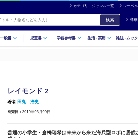
カテゴリ・ジャンル一覧
レーベル
検索
詳細
一般書
児童書
学習参考書
生活
実用
雑誌
ムック
・
・
レイモンド 2
著者
田丸 浩史
発売日：
2019年03月09日
普通の小学生・倉橋瑞希は未来から来た海兵型ロボに居候