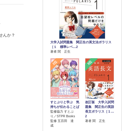
。
せんか？
大学入試問題集 関正生の英文法ポラリス
［１ 標準レベ…2
著者 関 正生
2位
3位
すとぷりと学ぶ 気
改訂版 大学入試問
持ちが伝わることば
題集 関正生の英語
監修協力 すとぷ
長文ポラリス［１…
り／STPR Books
2
監修 五百田 達
著者 関 正生
成