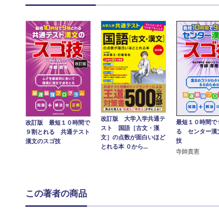
改訂版 大学入学共通テ
最短１０時間で
改訂版 最短１０時間で
スト 国語［古文・漢
る センター漢
９割とれる 共通テスト
文］の点数が面白いほど
技
漢文のスゴ技
とれる本 ０から...
寺師貴憲
この著者の商品