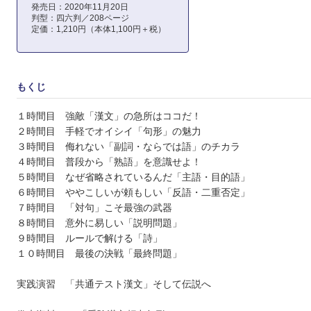
発売日：2020年11月20日
判型：四六判／208ページ
定価：1,210円（本体1,100円＋税）
もくじ
１時間目 強敵「漢文」の急所はココだ！
２時間目 手軽でオイシイ「句形」の魅力
３時間目 侮れない「副詞・ならでは語」のチカラ
４時間目 普段から「熟語」を意識せよ！
５時間目 なぜ省略されているんだ「主語・目的語」
６時間目 ややこしいが頼もしい「反語・二重否定」
７時間目 「対句」こそ最強の武器
８時間目 意外に易しい「説明問題」
９時間目 ルールで解ける「詩」
１０時間目 最後の決戦「最終問題」
実践演習 「共通テスト漢文」そして伝説へ