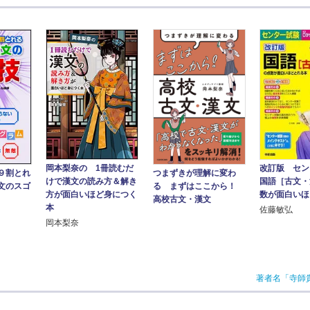
改訂版 セ
岡本梨奈の 1冊読むだ
９割とれ
つまずきが理解に変わ
国語［古文・
けで漢文の読み方＆解き
文のスゴ
る まずはここから！
数が面白いほ
方が面白いほど身につく
高校古文・漢文
本
佐藤敏弘
岡本梨奈
著者名「寺師