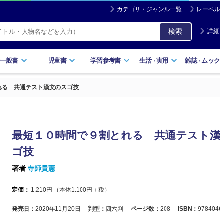
カテゴリ・ジャンル一覧
レーベル
検索
詳細
一般書
児童書
学習参考書
生活
実用
雑誌
ムック
・
・
れる 共通テスト漢文のスゴ技
最短１０時間で９割とれる 共通テスト
ゴ技
著者
寺師貴憲
定価：
1,210
円 （本体
1,100
円＋税）
発売日：
2020年11月20日
判型：
四六判
ページ数：
208
ISBN：
978404