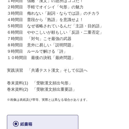
１時間目 強敵「漢文」の急所はココだ！
２時間目 手軽でオイシイ「句形」の魅力
３時間目 侮れない「副詞・ならでは語」のチカラ
４時間目 普段から「熟語」を意識せよ！
５時間目 なぜ省略されているんだ「主語・目的語」
６時間目 ややこしいが頼もしい「反語・二重否定」
７時間目 「対句」こそ最強の武器
８時間目 意外に易しい「説明問題」
９時間目 ルールで解ける「詩」
１０時間目 最後の決戦「最終問題」
実践演習 「共通テスト漢文」そして伝説へ
巻末資料(1) 「受験漢文頻出句形」
巻末資料(2) 「受験漢文頻出重要語」
※画像は表紙及び帯等、実際とは異なる場合があります。
紙書籍