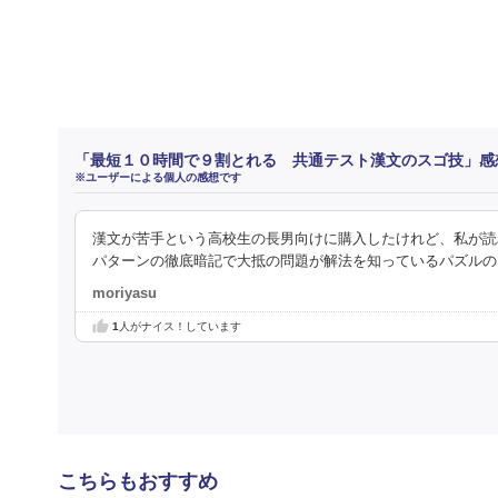
「最短１０時間で９割とれる 共通テスト漢文のスゴ技」感
※ユーザーによる個人の感想です
漢文が苦手という高校生の長男向けに購入したけれど、私が読
パターンの徹底暗記で大抵の問題が解法を知っているパズルの
moriyasu
1
人がナイス！しています
こちらもおすすめ