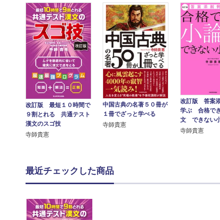
改訂版 答案
中国古典の名著５０冊が
改訂版 最短１０時間で
学ぶ 合格で
１冊でざっと学べる
９割とれる 共通テスト
文 できない
漢文のスゴ技
寺師貴憲
寺師貴憲
寺師貴憲
最近チェックした商品