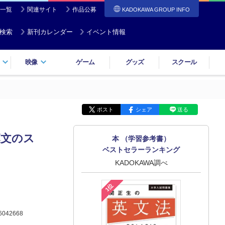
一覧
関連サイト
作品公募
KADOKAWA GROUP INFO
検索
新刊カレンダー
イベント情報
映像
ゲーム
グッズ
スクール
ポスト
シェア
送る
漢文のス
本 （学習参考書）
ベストセラーランキング
KADOKAWA調べ
1位
6042668