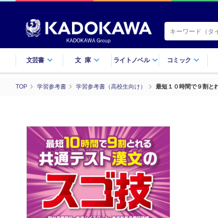
文芸書
文庫
ライトノベル
コミック
TOP
学習参考書
学習参考書（高校生向け）
最短１０時間で９割と