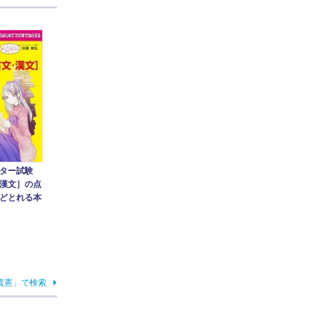
ンター試験
漢文］の点
どとれる本
貴憲」で検索