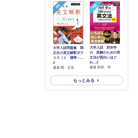
4位
5位
大学入試 肘井学
大学入試問題集 関
の 読解のための英
正生の英文解釈ポラ
文法が面白いほど
リス［１ 標準～…
わ…2
2
著者 肘井 学
著者 関 正生
もっとみる