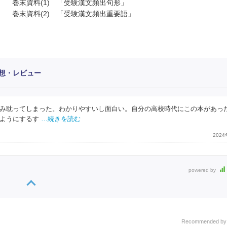
巻末資料(1) 「受験漢文頻出句形」
巻末資料(2) 「受験漢文頻出重要語」
想・レビュー
み耽ってしまった。わかりやすいし面白い。自分の高校時代にこの本があっ
ようにするす
…続きを読む
202
powered by
Recommended b