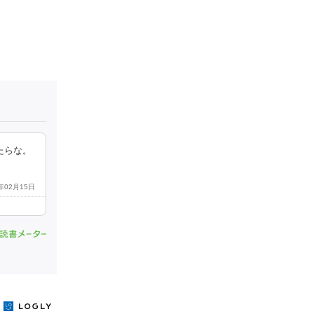
たらな。
4年02月15日
y