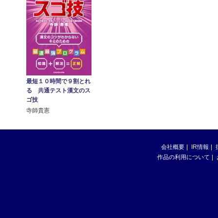
最短１０時間で９割とれ
る 共通テスト漢文のス
ゴ技
寺師貴憲
会社概要
IR情報
作品の利用について