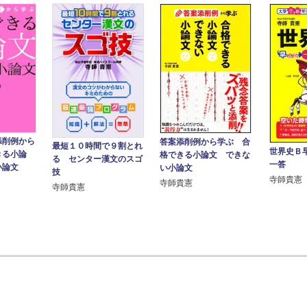
添削例から
答案添削例から学ぶ 合
最短１０時間で９割とれ
世界史Ｂ
きる小論
格できる小論文 できな
る センター漢文のスゴ
一答
小論文
い小論文
技
寺師貴憲
寺師貴憲
寺師貴憲