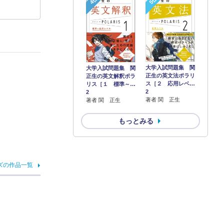
4位
5位
大学入試問題集 関
大学入試問題集 関
正生の英文法ポラリ
正生の英文解釈ポラ
ス［２ 応用レベ…
リス［１ 標準～…
2
2
著者 関 正生
著者 関 正生
もっとみる
ズの作品一覧