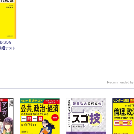
9割とれる
共通テスト
Recommended b