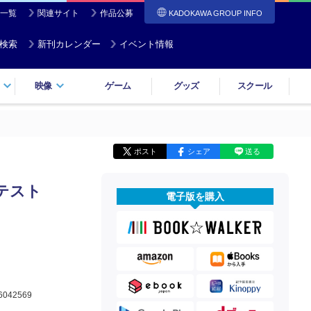
一覧
関連サイト
作品公募
KADOKAWA GROUP INFO
検索
新刊カレンダー
イベント情報
映像
ゲーム
グッズ
スクール
ポスト
シェア
送る
テスト
電子版を購入
6042569