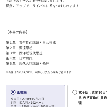
問題演習でその定着を確認しましょう。
得点力アップで、ライバルに差をつけられます！
-----------------------------------
【本書の内容】
第１章 青年期の課題と自己形成
第２章 源流思想
第３章 西洋近現代思想
第４章 日本思想
第５章 現代の諸課題と倫理
※画像は表紙及び帯等、実際とは異なる場合があります。
紙書籍
電子版：直前30日
る 吉見直倫の 共
発売日：2020年10月23日
判型：四六判／192ページ
理
定価：1,320円（本体1,200円＋税）