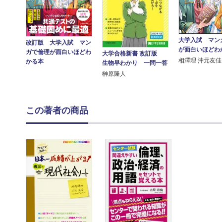
大学入試 マン
改訂版 大学入試 マン
が面白いほどわ
ガで倫理が面白いほどわ
大学合格新書 改訂版
相澤理 沖元友佳
かる本
生物早わかり 一問一答
榊原隆人
この著者の商品