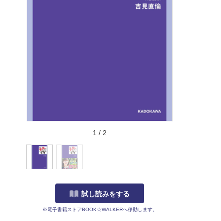
1
/
2
試し読みをする
※電子書籍ストアBOOK☆WALKERへ移動します。