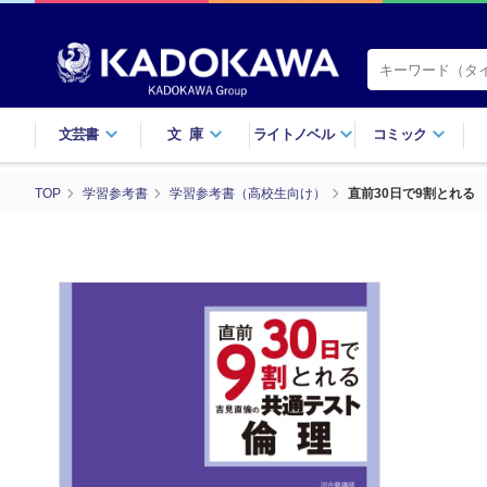
文芸書
文庫
ライトノベル
コミック
TOP
学習参考書
学習参考書（高校生向け）
直前30日で9割とれる