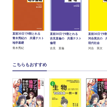
直前30日で9割とれる
直前30日で9割とれる
直前30日で
青木秀紀の 共通テスト
吉見直倫の 共通テスト
河合英次の 
地学基礎
倫理
現代社会
青木秀紀
吉見 直倫
河合 英次
こちらもおすすめ