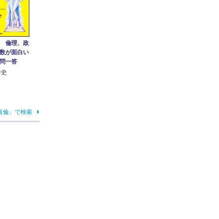
 倫理、政
数が面白い
問一答
泰史
直倫」で検索