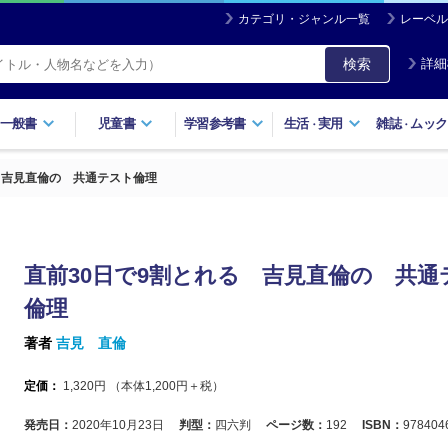
カテゴリ・ジャンル一覧
レーベル
検索
詳細
一般書
児童書
学習参考書
生活
実用
雑誌
ムック
・
・
 吉見直倫の 共通テスト倫理
直前30日で9割とれる 吉見直倫の 共通
倫理
著者
吉見 直倫
定価：
1,320
円 （本体
1,200
円＋税）
発売日：
2020年10月23日
判型：
四六判
ページ数：
192
ISBN：
978404