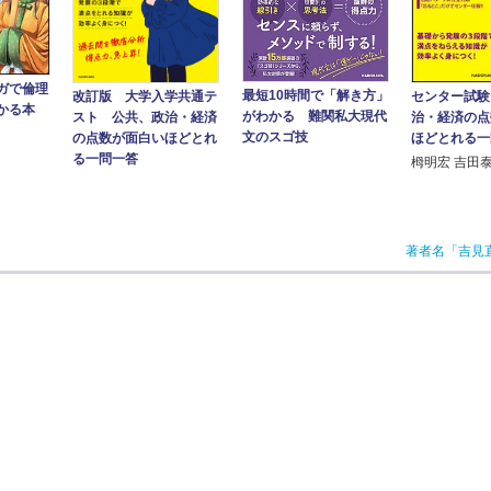
ガで倫理
最短10時間で「解き方」
改訂版 大学入学共通テ
センター試験
かる本
がわかる 難関私大現代
スト 公共、政治・経済
治・経済の点
文のスゴ技
の点数が面白いほどとれ
ほどとれる一
る一問一答
栂明宏 吉田
著者名「吉見