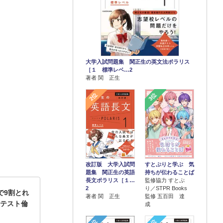
大学入試問題集 関正生の英文法ポラリス
［１ 標準レベ…2
著者 関 正生
2位
3位
改訂版 大学入試問
すとぷりと学ぶ 気
題集 関正生の英語
持ちが伝わることば
長文ポラリス［１…
監修協力 すとぷ
2
り／STPR Books
で9割とれ
著者 関 正生
監修 五百田 達
通テスト倫
成