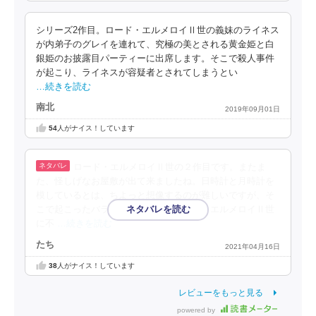
シリーズ2作目。ロード・エルメロイⅡ世の義妹のライネス
が内弟子のグレイを連れて、究極の美とされる黄金姫と白
銀姫のお披露目パーティーに出席します。そこで殺人事件
が起こり、ライネスが容疑者とされてしまうとい
…続きを読む
南北
2019年09月01日
54
人がナイス！しています
ロード・エルメロイⅡ世の２作目です。またま
た、怪しげなお屋敷が出て来ましたね。日時計と月時計を
模しているとは、ちよっと想像するのが難しいですが、そ
こで起こったバラバラ殺人事件。すごく、エルメロイⅡ世
に不
…続きを読む
たち
2021年04月16日
38
人がナイス！しています
レビューをもっと見る
powered by