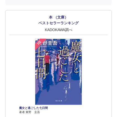
本 （文庫）
ベストセラーランキング
KADOKAWA調べ
1位
魔女と過ごした七日間
著者 東野 圭吾