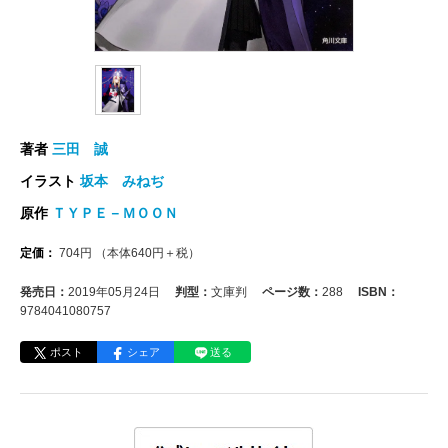
著者
三田 誠
イラスト
坂本 みねぢ
原作
ＴＹＰＥ－ＭＯＯＮ
定価：
704
円
（本体
640
円＋税）
発売日：
2019年05月24日
判型：
文庫判
ページ数：
288
ISBN：
9784041080757
ポスト
シェア
送る