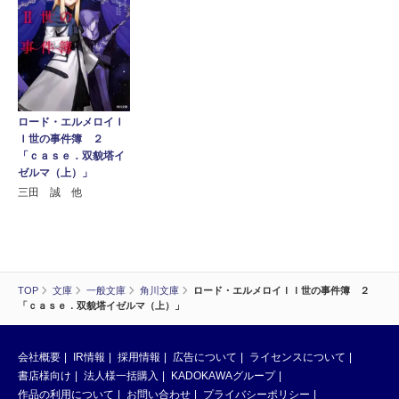
ロード・エルメロイＩ
Ｉ世の事件簿 ２
「ｃａｓｅ．双貌塔イ
ゼルマ（上）」
三田 誠 他
TOP
文庫
一般文庫
角川文庫
ロード・エルメロイＩＩ世の事件簿 ２
「ｃａｓｅ．双貌塔イゼルマ（上）」
会社概要
IR情報
採用情報
広告について
ライセンスについて
書店様向け
法人様一括購入
KADOKAWAグループ
作品の利用について
お問い合わせ
プライバシーポリシー