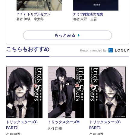
７７７ トリプルセブン
ナミヤ雑貨店の奇蹟
著者 伊坂 幸太郎
著者 東野 圭吾
もっとみる
こちらもおすすめ
Recommended by
トリックスターズC
トリックスターズM
トリックスターズC
PART2
PART1
久住四季
久住四季
久住四季