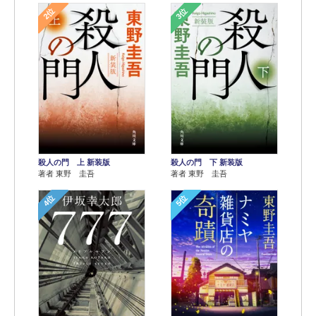
2位
3位
殺人の門 上 新装版
殺人の門 下 新装版
著者 東野 圭吾
著者 東野 圭吾
4位
5位