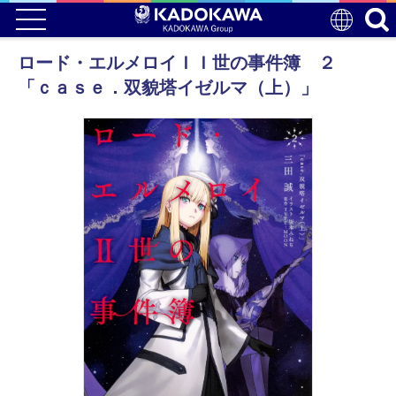
ロード・エルメロイＩＩ世の事件簿 ２
「ｃａｓｅ．双貌塔イゼルマ（上）」