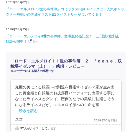
2021年08月02日
『ロードエルメロイII世の事件簿』コミックス8巻DXパックは、人気キャラ
クター勢揃いの美麗イラストB2タペストリーがついてくる！
2019年04月25日
「ロード・エルメロイII世の事件簿」文庫版発売記念！ 三田誠×虚淵玄
対談公開中！
「ロード・エルメロイＩＩ世の事件簿 ２ 「ｃａｓｅ．双
貌塔イゼルマ（上）」」感想・レビュー
※ユーザーによる個人の感想です
究極の美による根源への到達を目指すイゼルマ家が生み出
した黄金姫と白銀姫のお披露目パーティーに出席する事に
なったライネスとグレイ。圧倒的なその美貌に耽溺しそう
になるライネスだが、エルメロイ派への亡命を望
…続きを読む
スズ
2019年06月13日
57
人がナイス！しています