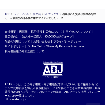
TOP
ライトノベル
新文芸
MFブックス
召喚された賢者は異世界を往
く ～最強なのは不要在庫のアイテムでした～ 2
会社概要
IR情報
採用情報
広告について
ライセンスについて
書店様向け
法人様一括購入
KADOKAWAグループ
作品の利用について
お問い合わせ
プライバシーポリシー
サイトポリシー
Do Not Sell or Share My Personal Information
利用者情報の外部送信について
ABJマークは、この電子書店・電子書籍配信サービスが、著作権者からコン
テンツ使用許諾を得た正規版配信サービスであることを示す登録商標（登録
番号 第6091713号）です。ABJマークの詳細、ABJマークを掲示しているサ
ービスの一覧はこちら。
https://aebs.or.jp/