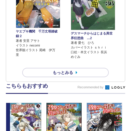
ヤエブキ機関 千万丈塔踏破
デスマーチからはじまる異世
録２
界狂想曲 …2
著者 安里 アサト
著者 愛七 ひろ
イラスト necomi
カバーイラスト ｓｈｒｉ
世界観イラスト 尾崎 伊万
口絵・本文イラスト 長浜
里
めぐみ
もっとみる
こちらもおすすめ
Recommended by