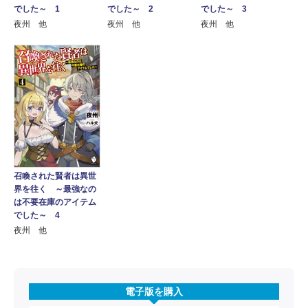
でした～ 1
でした～ 2
でした～ 3
夜州 他
夜州 他
夜州 他
召喚された賢者は異世
界を往く ～最強なの
は不要在庫のアイテム
でした～ 4
夜州 他
電子版を購入