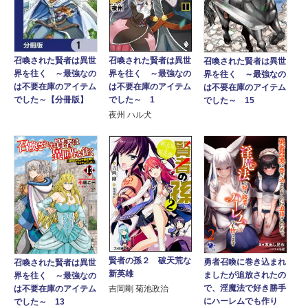
召喚された賢者は異世
召喚された賢者は異世
召喚された賢者は異世
界を往く ～最強なの
界を往く ～最強なの
界を往く ～最強なの
は不要在庫のアイテム
は不要在庫のアイテム
は不要在庫のアイテム
でした～【分冊版】
でした～ 1
でした～ 15
夜州 ハル犬
賢者の孫２ 破天荒な
勇者召喚に巻き込まれ
召喚された賢者は異世
新英雄
ましたが追放されたの
界を往く ～最強なの
で、淫魔法で好き勝手
は不要在庫のアイテム
吉岡剛 菊池政治
にハーレムでも作り
でした～ 13