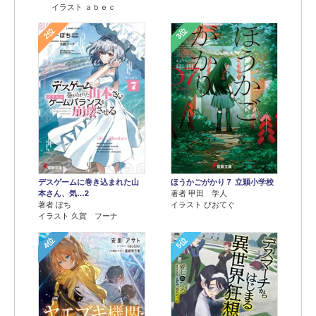
イラスト ａｂｅｃ
2位
3位
デスゲームに巻き込まれた山
ほうかごがかり７ 立穎小学校
本さん、気…2
著者 甲田 学人
著者 ぽち
イラスト ぴおてぐ
イラスト 久賀 フーナ
4位
5位