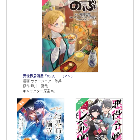
異世界居酒屋「のぶ」 （２２）
漫画 ヴァージニア二等兵
原作 蝉川 夏哉
キャラクター原案 転
2位
3位