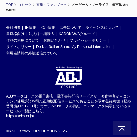
TOP
コミック
画集・ファンブック
ノーゲーム・ノーライフ 榎宮祐 Art
Works
会社概要
IR情報
採用情報
広告について
ライセンスについて
書店様向け
法人様一括購入
KADOKAWAグループ
作品の利用について
お問い合わせ
プライバシーポリシー
サイトポリシー
Do Not Sell or Share My Personal Information
利用者情報の外部送信について
ABJマークは、この電子書店・電子書籍配信サービスが、著作権者からコン
テンツ使用許諾を得た正規版配信サービスであることを示す登録商標（登録
番号 第6091713号）です。ABJマークの詳細、ABJマークを掲示しているサ
ービスの一覧はこちら。
https://aebs.or.jp/
©KADOKAWA CORPORATION 2026