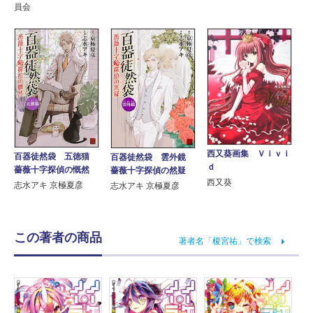
員会
西又葵画集 Ｖｉｖｉ
百器徒然袋 五徳猫
百器徒然袋 雲外鏡
ｄ
薔薇十字探偵の慨然
薔薇十字探偵の然疑
西又葵
志水アキ 京極夏彦
志水アキ 京極夏彦
この著者の商品
著者名「榎宮祐」で検索