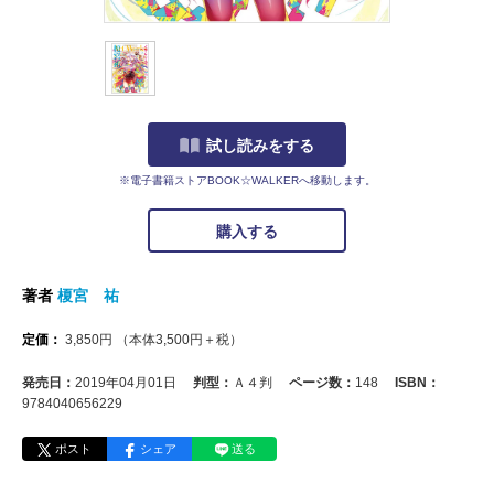
試し読みをする
※電子書籍ストアBOOK☆WALKERへ移動します。
購入する
著者
榎宮 祐
定価：
3,850
円
（本体
3,500
円＋税）
発売日：
2019年04月01日
判型：
Ａ４判
ページ数：
148
ISBN：
9784040656229
ポスト
シェア
送る