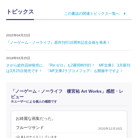
トピックス
この書誌の関連トピックス一覧へ
2022年04月22日
『ノーゲーム・ノーライフ』原作刊行10周年記念企画を発表！
2019年03月25日
さがら総作品W発売に、『Re:ゼロ』も2冊同時刊行！ MF文庫J、3月新刊
は3月25日発売です！ 〈MF文庫Jラブコメフェア〉も開催中ですよ！
「ノーゲーム・ノーライフ 榎宮祐 Art Works」感想・レ
ビュー
※ユーザーによる個人の感想です
お綺麗な画集だった。
フルーツサンド
2020年12月18日
0
人がナイス！しています