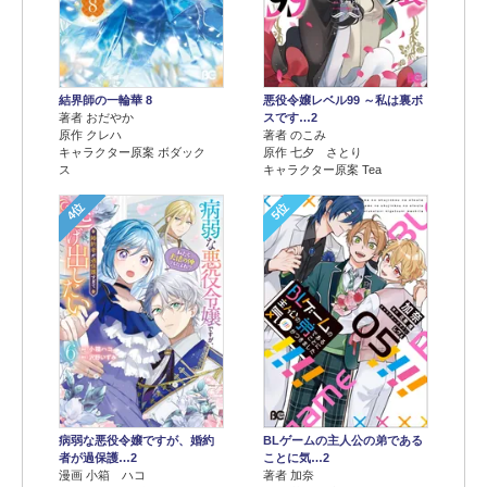
結界師の一輪華 8
悪役令嬢レベル99 ～私は裏ボ
著者 おだやか
スです…2
原作 クレハ
著者 のこみ
キャラクター原案 ボダック
原作 七夕 さとり
ス
キャラクター原案 Tea
4位
5位
病弱な悪役令嬢ですが、婚約
BLゲームの主人公の弟である
者が過保護…2
ことに気…2
漫画 小箱 ハコ
著者 加奈