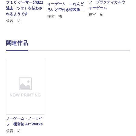
フ プラクティカルウ
フ１０ ゲーマー兄妹は
ォーゲーム ―ねんど
ォーゲーム
過去（ツケ）を払わさ
ろいど空付き特装版―
れるようです
榎宮 祐
榎宮 祐
榎宮 祐
関連作品
ノーゲーム・ノーライ
フ 榎宮祐 Art Works
榎宮 祐