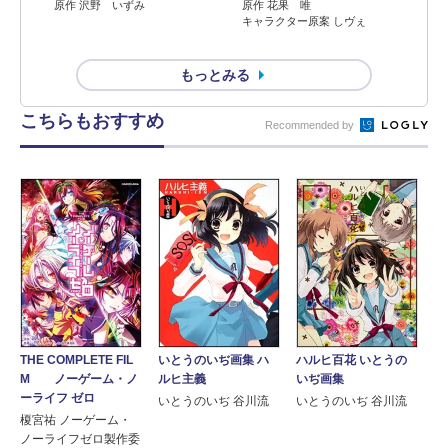
原作 沢野 いずみ
原作 花果 唯
キャラクター原案 しヴぇ
もっとみる
こちらもおすすめ
Recommended by
THE COMPLETE FIL
いとうのいぢ画集 ハ
ハルヒ百花 いとうの
M ノーゲーム・ノ
ルヒ主義
いぢ画集
ーライフ ゼロ
いとうのいぢ 谷川流
いとうのいぢ 谷川流
榎宮祐 ノーゲーム・
ノーライフゼロ製作委