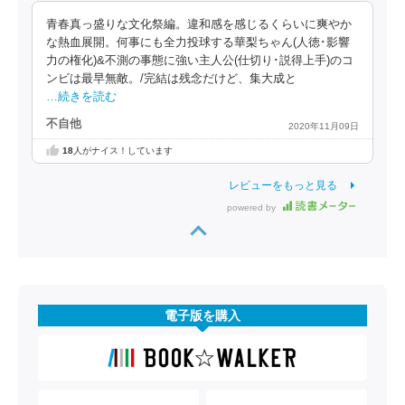
青春真っ盛りな文化祭編。違和感を感じるくらいに爽やか
な熱血展開。何事にも全力投球する華梨ちゃん(人徳･影響
力の権化)&不測の事態に強い主人公(仕切り･説得上手)のコ
ンビは最早無敵。/完結は残念だけど、集大成と
…続きを読む
不自他
2020年11月09日
18
人がナイス！しています
レビューをもっと見る
powered by
電子版を購入