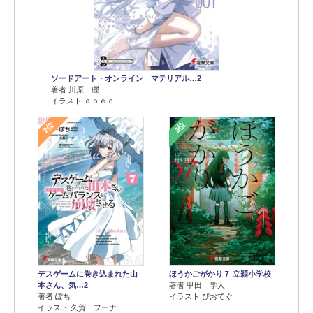
ソードアート・オンライン マテリアル…2
著者 川原 礫
イラスト ａｂｅｃ
2位
3位
デスゲームに巻き込まれた山
ほうかごがかり７ 立穎小学校
本さん、気…2
著者 甲田 学人
著者 ぽち
イラスト ぴおてぐ
イラスト 久賀 フーナ