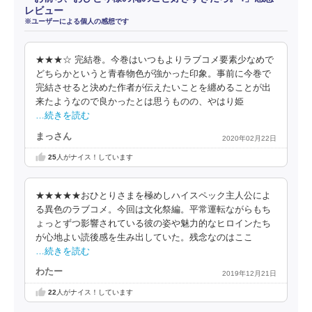
レビュー
※ユーザーによる個人の感想です
★★★☆ 完結巻。今巻はいつもよりラブコメ要素少なめで
どちらかというと青春物色が強かった印象。事前に今巻で
完結させると決めた作者が伝えたいことを纏めることが出
来たようなので良かったとは思うものの、やはり姫
…続きを読む
まっさん
2020年02月22日
25
人がナイス！しています
★★★★★おひとりさまを極めしハイスペック主人公によ
る異色のラブコメ。今回は文化祭編。平常運転ながらもち
ょっとずつ影響されている彼の姿や魅力的なヒロインたち
が心地よい読後感を生み出していた。残念なのはここ
…続きを読む
わたー
2019年12月21日
22
人がナイス！しています