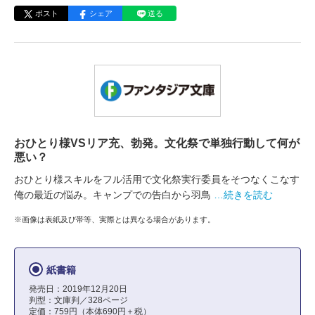
ポスト
シェア
送る
おひとり様VSリア充、勃発。文化祭で単独行動して何が
悪い？
おひとり様スキルをフル活用で文化祭実行委員をそつなくこなす
俺の最近の悩み。キャンプでの告白から羽鳥
…続きを読む
※画像は表紙及び帯等、実際とは異なる場合があります。
紙書籍
発売日：2019年12月20日
判型：文庫判／328ページ
定価：759円（本体690円＋税）