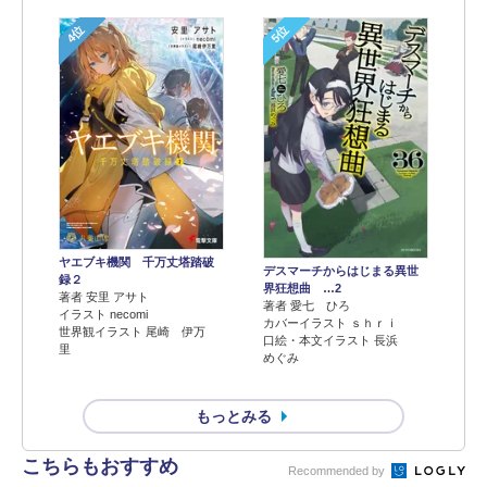
4位
5位
ヤエブキ機関 千万丈塔踏破
デスマーチからはじまる異世
録２
界狂想曲 …2
著者 安里 アサト
著者 愛七 ひろ
イラスト necomi
カバーイラスト ｓｈｒｉ
世界観イラスト 尾崎 伊万
口絵・本文イラスト 長浜
里
めぐみ
もっとみる
こちらもおすすめ
Recommended by