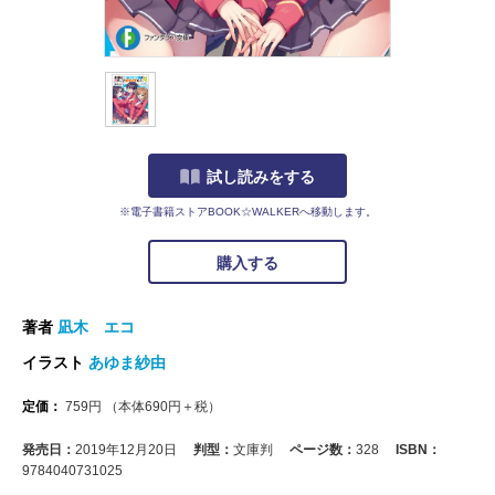
試し読みをする
※電子書籍ストアBOOK☆WALKERへ移動します。
購入する
著者
凪木 エコ
イラスト
あゆま紗由
定価：
759
円
（本体
690
円＋税）
発売日：
2019年12月20日
判型：
文庫判
ページ数：
328
ISBN：
9784040731025