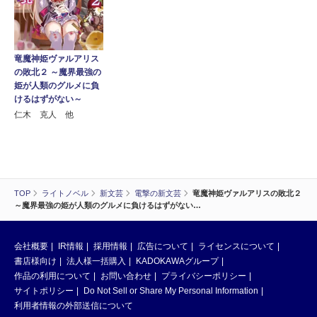
竜魔神姫ヴァルアリス
の敗北２ ～魔界最強の
姫が人類のグルメに負
けるはずがない～
仁木 克人 他
TOP
ライトノベル
新文芸
電撃の新文芸
竜魔神姫ヴァルアリスの敗北２
～魔界最強の姫が人類のグルメに負けるはずがない…
会社概要
IR情報
採用情報
広告について
ライセンスについて
書店様向け
法人様一括購入
KADOKAWAグループ
作品の利用について
お問い合わせ
プライバシーポリシー
サイトポリシー
Do Not Sell or Share My Personal Information
利用者情報の外部送信について