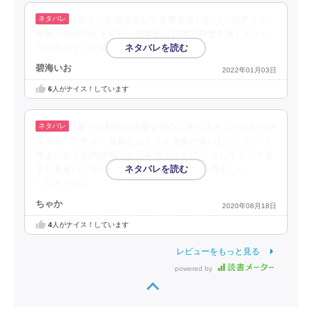
1巻よりか遠出をして食事を楽しむヴァルアリス。
登場人物が増えますが、基本的に日本で外食を楽しむとい
う内容がずっと続きそう。
碧海いお
2022年01月03日
6
人がナイス！しています
1巻では都内の店舗を中心に食べ歩きしていたヴァ
ルアリスですが、首都ならそりゃ美食が多いだろ、という
考えのもと別の地域にも足を運ぶことに。 そしてそこでも
また美食パンチに敗北をするんですが。 今回もしら
…続きを読む
ちゃか
2020年08月18日
4
人がナイス！しています
レビューをもっと見る
powered by