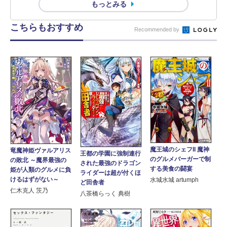
もっとみる
こちらもおすすめ
Recommended by
魔王城のシェフII 魔神
竜魔神姫ヴァルアリス
王都の学園に強制連行
のグルメバーガーで制
の敗北 ～魔界最強の
された最強のドラゴン
する美食の闘宴
姫が人類のグルメに負
ライダーは超が付くほ
けるはずがない～
水城水城 artumph
ど田舎者
仁木克人 茨乃
八茶橋らっく 典樹