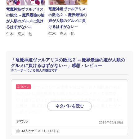
竜魔神姫ヴァルアリス
竜魔神姫ヴァルアリス
の敗北２ ～魔界最強の
の敗北 ～魔界最強の姫
姫が人類のグルメに負
が人類のグルメに負け
けるはずがない～
るはずがない～
仁木 克人 他
仁木 克人 他
「竜魔神姫ヴァルアリスの敗北２ ～魔界最強の姫が人類の
グルメに負けるはずがない～」感想・レビュー
※ユーザーによる個人の感想です
ヴァルアリスが世界を滅ぼそうと人間世界に来る
もグルメに完全敗北をし続けるグルメコメディの第二巻。
やっぱりこのルビの振り方がセンスあるわｗ今回は東京か
ら離れ、地方の方が勝機があるのではないかと考えたヴァ
…続きを読む
アウル
2019年05月18日
12
人がナイス！しています