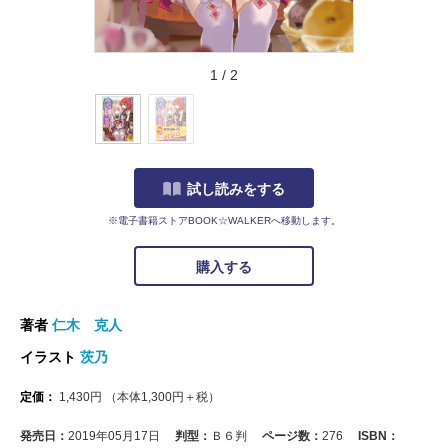
1
/
2
試し読みをする
※電子書籍ストアBOOK☆WALKERへ移動します。
購入する
著者
仁木 克人
イラスト
茨乃
定価：
1,430
円
（本体
1,300
円＋税）
発売日：
2019年05月17日
判型：
Ｂ６判
ページ数：
276
ISBN：