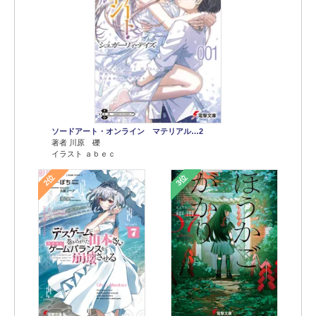
ソードアート・オンライン マテリアル…2
著者 川原 礫
イラスト ａｂｅｃ
2位
3位