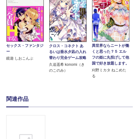
セックス・ファンタジ
異世界ならニートが働
クロス・コネクト あ
ー
くと思った？５ エル
るいは垂水夕凪の入れ
フの姫に丸投げして他
替わり完全ゲーム攻略
鏡遊 しおこんぶ
国で好き放題します。
久追遥希 konomi（き
刈野ミカタ ねこめた
のこのみ）
る
関連作品