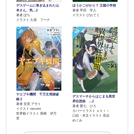
デスゲームに巻き込まれた山
ほうかごがかり７ 立穎小学校
本さん、気…2
著者 甲田 学人
著者 ぽち
イラスト ぴおてぐ
イラスト 久賀 フーナ
4位
5位
ヤエブキ機関 千万丈塔踏破
デスマーチからはじまる異世
録２
界狂想曲 …2
著者 安里 アサト
著者 愛七 ひろ
イラスト necomi
カバーイラスト ｓｈｒｉ
世界観イラスト 尾崎 伊万
口絵・本文イラスト 長浜
里
めぐみ