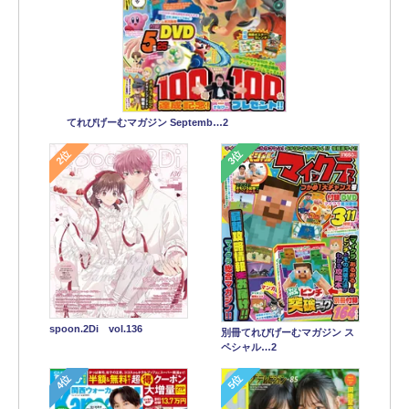
てれびげーむマガジン Septemb…2
2位
3位
spoon.2Di vol.136
別冊てれびげーむマガジン ス
ペシャル…2
4位
5位