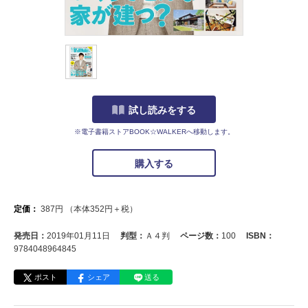
試し読みをする
※電子書籍ストアBOOK☆WALKERへ移動します。
購入する
定価：
387
円
（本体
352
円＋税）
発売日：
2019年01月11日
判型：
Ａ４判
ページ数：
100
ISBN：
9784048964845
ポスト
シェア
送る