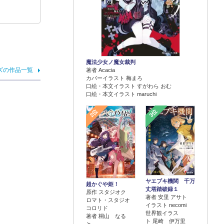
魔法少女ノ魔女裁判
ズの作品一覧
著者 Acacia
カバーイラスト 梅まろ
口絵・本文イラスト すがわら おむ
口絵・本文イラスト maruchi
2位
3位
ヤエブキ機関 千万
超かぐや姫！
丈塔踏破録１
原作 スタジオク
著者 安里 アサト
ロマト・スタジオ
イラスト necomi
コロリド
世界観イラス
著者 桐山 なる
ト 尾崎 伊万里
と