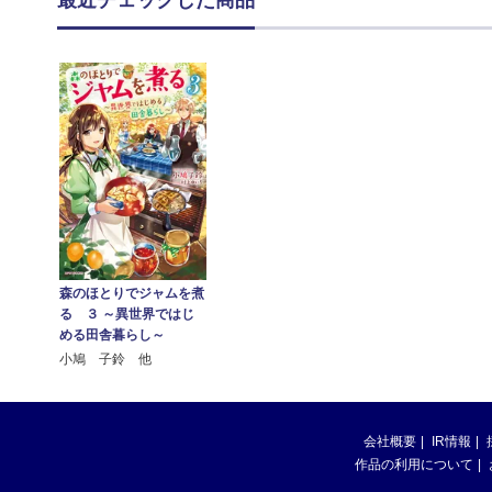
森のほとりでジャムを煮
る ３ ～異世界ではじ
める田舎暮らし～
小鳩 子鈴 他
会社概要
IR情報
作品の利用について