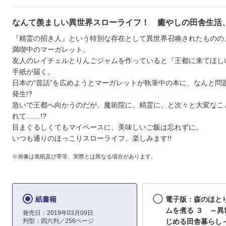
なんて羨ましい異世界スローライフ！ 癒やしの田舎生活、第
『精霊の招き人』という特別な存在として異世界召喚されたものの
満喫中のマーガレット。
友人のレイチェルとりんごジャムを作っていると『王都に来てほし
手紙が届く。
日本の“昔話”を広めようとマーガレットが執筆中の本に、なんと問題
発生!?
急いで王都へ向かうのだが、魔術院に、精霊に、と次々と大変なこ
れて……!?
目まぐるしくてもマイペースに、美味しいご飯は忘れずに。
いつも通りのほっこりスローライフ、楽しみます!!
※画像は表紙及び帯等、実際とは異なる場合があります。
紙書籍
電子版：森のほと
ムを煮る ３ ～異
発売日：2019年03月09日
判型：四六判／256ページ
じめる田舎暮らし