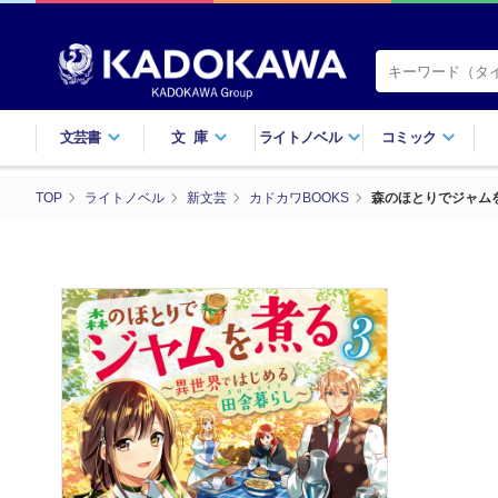
文芸書
文庫
ライトノベル
コミック
TOP
ライトノベル
新文芸
カドカワBOOKS
森のほとりでジャム