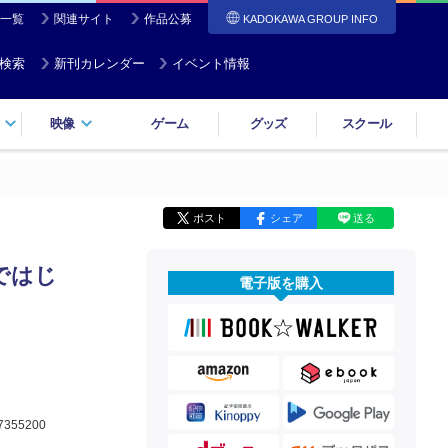
一覧
関連サイト
作品公募
KADOKAWA GROUP INFO
検索
新刊カレンダー
イベント情報
映像
ゲーム
グッズ
スクール
ポスト
シェア
送る
ではじ
電子版を購入
7355200