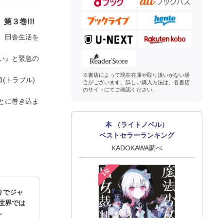
３巻!!!
、田舎生活を
い』と緊急の
※書店によって現在在庫や取り扱いがない場
(トラブル)
合がございます。詳しい購入方法は、各書店
のサイトにてご確認ください。
とに巻き込ま
本 （ライトノベル）
ベストセラーランキング
KADOKAWA調べ
1位
りでジャ
世界では
～