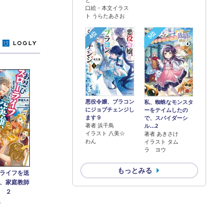
口絵・本文イラス
ト うらたあさお
4位
5位
y
悪役令嬢、ブラコン
私、蜘蛛なモンスタ
にジョブチェンジし
ーをテイムしたの
ます９
で、スパイダーシ
著者 浜千鳥
ル…2
イラスト 八美☆
著者 あきさけ
わん
イラスト タム
ラ ヨウ
もっとみる
ライフを送
、家庭教師
 ２
谷