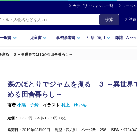
カテゴリ・ジャンル一覧
レーベル
検索
詳細
一般書
児童書
学習参考書
生活
実用
雑誌
ムック
・
・
を煮る ３ ～異世界ではじめる田舎暮らし～
森のほとりでジャムを煮る ３ ～異世界
める田舎暮らし～
著者
小鳩 子鈴
イラスト
村上 ゆいち
定価：
1,320
円 （本体
1,200
円＋税）
発売日：
2019年03月09日
判型：
四六判
ページ数：
256
ISBN：
978404