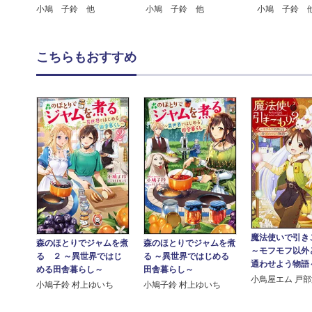
小鳩 子鈴 
小鳩 子鈴 他
小鳩 子鈴 他
こちらもおすすめ
魔法使いで引き
森のほとりでジャムを煮
森のほとりでジャムを煮
～モフモフ以外
る ２ ～異世界ではじ
る ～異世界ではじめる
通わせよう物語
める田舎暮らし～
田舎暮らし～
小鳥屋エム 戸
小鳩子鈴 村上ゆいち
小鳩子鈴 村上ゆいち