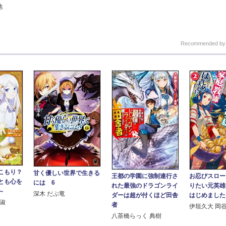
他
Recommended b
こもり？
甘く優しい世界で生きる
王都の学園に強制連行さ
お忍びスロー
とも心を
には 6
れた最強のドラゴンライ
りたい元英雄
～
深木 だぶ竜
ダーは超が付くほど田舎
はじめました
部淑
者
伊垣久大 岡
八茶橋らっく 典樹