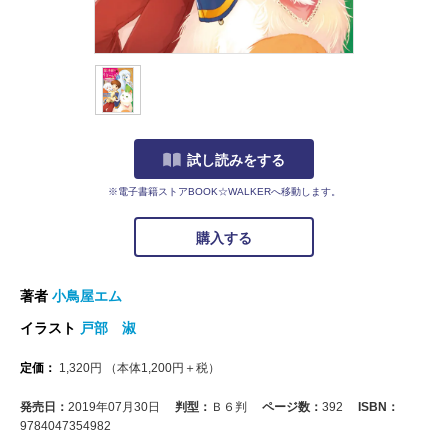
試し読みをする
※電子書籍ストアBOOK☆WALKERへ移動します。
購入する
著者
小鳥屋エム
イラスト
戸部 淑
定価：
1,320
円
（本体
1,200
円＋税）
発売日：
2019年07月30日
判型：
Ｂ６判
ページ数：
392
ISBN：
9784047354982