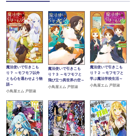
魔法使いで引きこも
魔法使いで引きこも
魔法使いで引きこも
り？ ～モフモフ以外
り？２ ～モフモフと
り？３ ～モフモフと
とも心を通わせよう物
学ぶ魔法学校生活～
飛び立つ異世界の空～
語～
小鳥屋エム 戸部淑
小鳥屋エム 戸部淑
小鳥屋エム 戸部淑