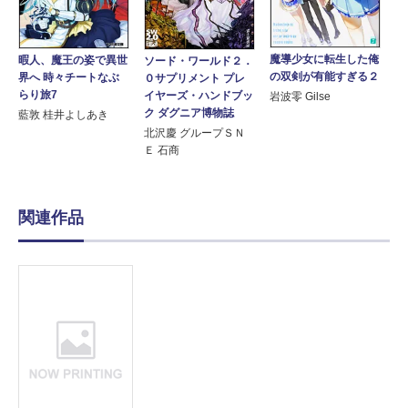
魔導少女に転生した俺
暇人、魔王の姿で異世
ソード・ワールド２．
の双剣が有能すぎる２
界へ 時々チートなぶ
０サプリメント プレ
らり旅7
イヤーズ・ハンドブッ
岩波零 Gilse
ク ダグニア博物誌
藍敦 桂井よしあき
北沢慶 グループＳＮ
Ｅ 石商
関連作品