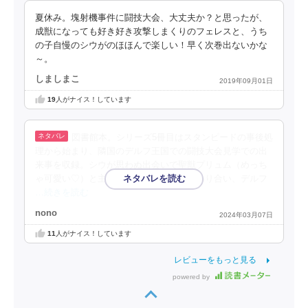
夏休み。塊射機事件に闘技大会、大丈夫か？と思ったが、
成獣になっても好き好き攻撃しまくりのフェレスと、うち
の子自慢のシウがのほほんで楽しい！早く次巻出ないかな
～。
しましまこ
2019年09月01日
19
人がナイス！しています
図書館本。シリーズ5冊目はスタンピードの事後処
理から始まり、隣国のデルフ王国での闘技大会見学での出
来事を収録。シウが思わぬ出会いで聖獣プリュム（めっち
ゃ可愛い♡）と主・スヴェルダ王子と関わり合い、デルフ
…続きを読む
nono
2024年03月07日
11
人がナイス！しています
レビューをもっと見る
powered by