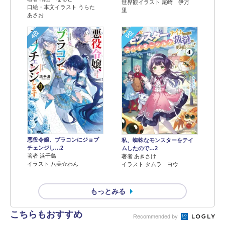
世界観イラスト 尾崎 伊万
口絵・本文イラスト うらた
里
あさお
4位
5位
悪役令嬢、ブラコンにジョブ
私、蜘蛛なモンスターをテイ
チェンジし…2
ムしたので…2
著者 浜千鳥
著者 あきさけ
イラスト 八美☆わん
イラスト タムラ ヨウ
もっとみる
こちらもおすすめ
Recommended by