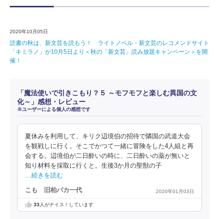
2020年10月05日
読書の秋は、新文芸を読もう！ ライトノベル・新文芸のレコメンドサイト
「キミラノ」が10月5日より＜秋の「新文芸」読み放題キャンペーン＞を開
催！
「魔法使いで引きこもり？５ ～モフモフと楽しむ異国の文
化～」感想・レビュー
※ユーザーによる個人の感想です
夏休みを利用して、キリク辺境伯の招待で隣国の武道大会
を観戦しに行く。そこでかつて一緒に冒険をした4人組と再
会する。辺境伯が二日酔いの時に、二日酔いの薬が無いと
知り材料を採取に行くと。生後3か月の聖獣の子
…続きを読む
こも 旧柏バカ一代
2020年01月03日
33
人がナイス！しています