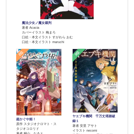
魔法少女ノ魔女裁判
著者 Acacia
カバーイラスト 梅まろ
口絵・本文イラスト すがわら おむ
口絵・本文イラスト maruchi
2位
3位
ヤエブキ機関 千万丈塔踏破
超かぐや姫！
録１
原作 スタジオクロマト・ス
著者 安里 アサト
タジオコロリド
イラスト necomi
著者 桐山 なると