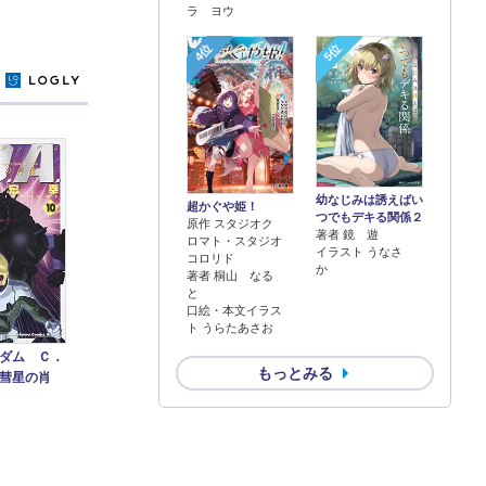
ラ ヨウ
4位
5位
y
幼なじみは誘えばい
超かぐや姫！
つでもデキる関係２
原作 スタジオク
著者 鏡 遊
ロマト・スタジオ
イラスト うなさ
コロリド
か
著者 桐山 なる
と
口絵・本文イラス
ト うらたあさお
ダム Ｃ．
もっとみる
彗星の肖