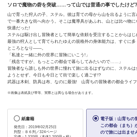
ソロで魔物の砦を突破……って山では普通の事でしたけど
山で育った狩人の子、ステル。彼は育ての母から山を出るように言
で一番大きな街へ向かう。そこは魔導具があふれ、山とは比べ物に
快適だった!
ステルは駆け出し冒険者として簡単な依頼を受注することからはじ
最強の狩人として育てられたゆえの規格外の身体能力は、すぐに多
ところとなり――。
「私達と一緒に外の世界に冒険にいこう!」
「残念ですが、もっとこの都会で暮らしてみたいので……」
冒険者なら誰しも外の世界に憧れて旅に出るはずなのに、ステルは全
ようとせず、今日も今日とて街で楽しく過ごす!?
武器は木剣、防具は布、なのに最強! 山育ちの冒険者の都会ライフ
※画像は表紙及び帯等、実際とは異なる場合があります。
紙書籍
電子版：山育ち
この都会（まち）
発売日：2019年02月25日
判型：Ｂ６判／324ページ
ので旅には出ませ
定価：1,320円（本体1,200円＋税）