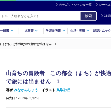
カテゴリ・ジャンル一覧
レーベル
検索
詳細
一般書
児童書
学習参考書
生活
実用
雑誌
ムック
・
・
会（まち）が快適なので旅には出ません 1
山育ちの冒険者 この都会（まち）が快
で旅には出ません 1
著者
みなかみしょう
イラスト
鳥取砂丘
発売日：
2019年02月25日