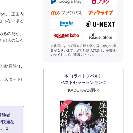
?
われ、王国内
ならないほど
めるのだが、
くの人の知る
※書店によって現在在庫や取り扱いがない場
合がございます。詳しい購入方法は、各書店
のサイトにてご確認ください。
然“冒険”し
本 （ライトノベル）
、スタート!
ベストセラーランキング
KADOKAWA調べ
1位
の冒険者
が快適な
ん 1