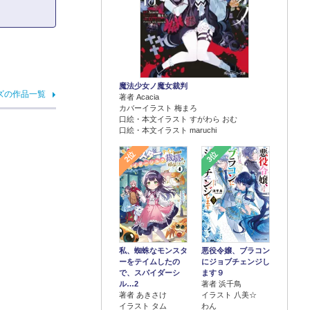
魔法少女ノ魔女裁判
ズの作品一覧
著者 Acacia
カバーイラスト 梅まろ
口絵・本文イラスト すがわら おむ
口絵・本文イラスト maruchi
2位
3位
悪役令嬢、ブラコン
私、蜘蛛なモンスタ
にジョブチェンジし
ーをテイムしたの
ます９
で、スパイダーシ
著者 浜千鳥
ル…2
イラスト 八美☆
著者 あきさけ
わん
イラスト タム