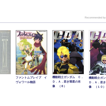
Recommended b
機動戦士ガンダム Ｃ．
ファントムブレイブ イ
機動戦士ガン
Ｄ．Ａ．若き彗星の肖
ヴォワール物語
Ｄ．Ａ．若き
像 （８）
像 （１０）