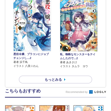
4位
5位
悪役令嬢、ブラコンにジョブ
私、蜘蛛なモンスターをテイ
チェンジし…2
ムしたので…2
著者 浜千鳥
著者 あきさけ
イラスト 八美☆わん
イラスト タムラ ヨウ
もっとみる
こちらもおすすめ
Recommended by