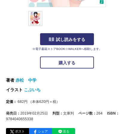
試し読みをする
※電子書籍ストアBOOK☆WALKERへ移動します。
購入する
著者
赤松 中学
イラスト
こぶいち
定価：
682
円
（本体
620
円＋税）
発売日：
2019年02月25日
判型：
文庫判
ページ数：
264
ISBN：
9784040655338
ポスト
シェア
送る