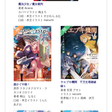
魔法少女ノ魔女裁判
著者 Acacia
カバーイラスト 梅まろ
口絵・本文イラスト すがわら おむ
口絵・本文イラスト maruchi
2位
3位
ヤエブキ機関 千万丈塔踏破
超かぐや姫！
録１
原作 スタジオクロマト・ス
著者 安里 アサト
タジオコロリド
イラスト necomi
著者 桐山 なると
世界観イラスト 尾崎 伊万
口絵・本文イラスト うらた
里
あさお