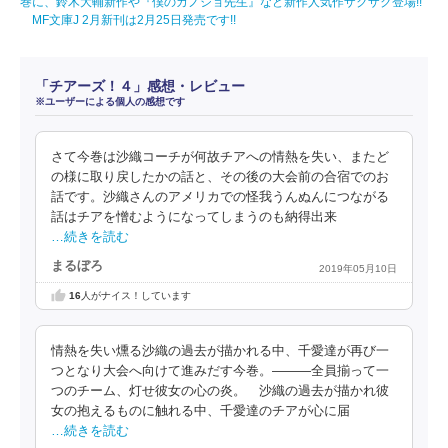
巻に、鈴木大輔新作や『僕のカノジョ先生』など新作人気作ザクザク登場!!
MF文庫J 2月新刊は2月25日発売です!!
「チアーズ！４」感想・レビュー
※ユーザーによる個人の感想です
さて今巻は沙織コーチが何故チアへの情熱を失い、またど
の様に取り戻したかの話と、その後の大会前の合宿でのお
話です。沙織さんのアメリカでの怪我うんぬんにつながる
話はチアを憎むようになってしまうのも納得出来
…続きを読む
まるぼろ
2019年05月10日
16
人がナイス！しています
情熱を失い燻る沙織の過去が描かれる中、千愛達が再び一
つとなり大会へ向けて進みだす今巻。―――全員揃って一
つのチーム、灯せ彼女の心の炎。 沙織の過去が描かれ彼
女の抱えるものに触れる中、千愛達のチアが心に届
…続きを読む