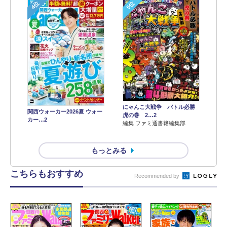
4位
5位
にゃんこ大戦争 バトル必勝
関西ウォーカー2026夏 ウォー
虎の巻 2…2
カー…2
編集 ファミ通書籍編集部
もっとみる
こちらもおすすめ
Recommended by