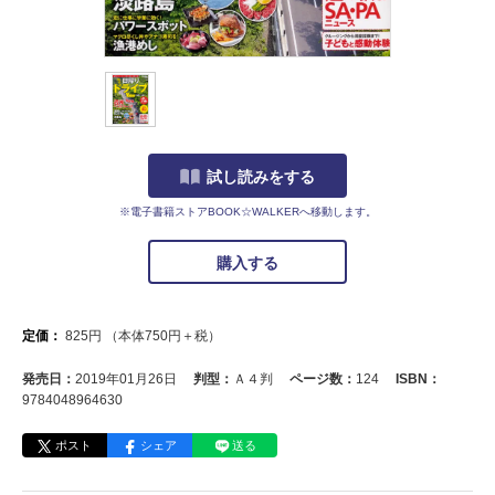
試し読みをする
※電子書籍ストアBOOK☆WALKERへ移動します。
購入する
定価：
825
円
（本体
750
円＋税）
発売日：
2019年01月26日
判型：
Ａ４判
ページ数：
124
ISBN：
9784048964630
ポスト
シェア
送る