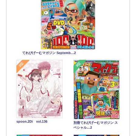
てれびげーむマガジン Septemb…2
2位
3位
spoon.2Di vol.136
別冊てれびげーむマガジン ス
ペシャル…2