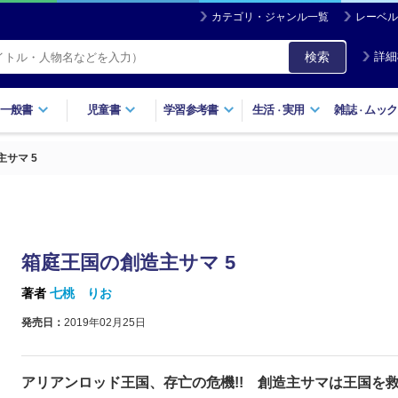
カテゴリ・ジャンル一覧
レーベル
検索
詳細
一般書
児童書
学習参考書
生活
実用
雑誌
ムック
・
・
サマ 5
箱庭王国の創造主サマ 5
著者
七桃 りお
発売日：
2019年02月25日
アリアンロッド王国、存亡の危機!! 創造主サマは王国を救え