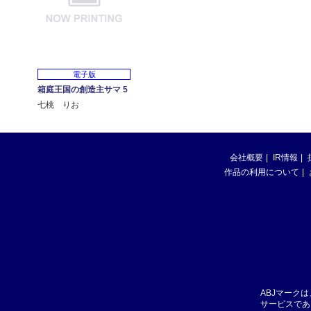
電子版
箱庭王国の創造主サマ 5
七桃 りお
会社概要
IR情報
作品の利用について
ABJマーク
サービスであ