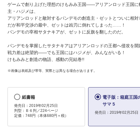
ゲームで創り上げた理想のけもみみ王国――アリアンロッド王国に
主・ハジメは、
アリアンロッドと敵対するパンデモの創造主・ゼットとついに相対
だが和平交渉の最中、ゼットは凶刃に倒れてしまった……！
パンデモの宰相サタナキアが、ゼットに反旗を翻したのだ。
パンデモを掌握したサタナキアはアリアンロッドの王都へ侵攻を開
戦力差は絶望的――でも王国にはハジメが、みんながいる！
けもみみと創造の物語、感動の完結巻!!
※画像は表紙及び帯等、実際とは異なる場合があります。
紙書籍
電子版：箱庭王国
サマ 5
発売日：2019年02月25日
判型：Ｂ６判／224ページ
発売日：2019年02月25日
定価：748円（本体680円＋税）