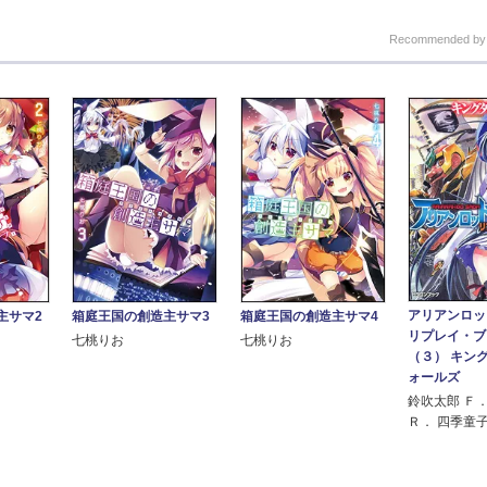
Recommended b
アリアンロッ
主サマ2
箱庭王国の創造主サマ3
箱庭王国の創造主サマ4
リプレイ・ブ
七桃りお
七桃りお
（３） キン
ォールズ
鈴吹太郎 Ｆ
Ｒ． 四季童