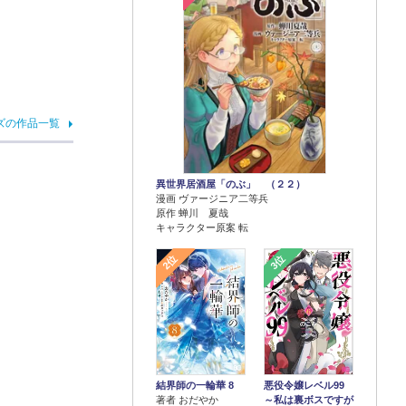
ズの作品一覧
異世界居酒屋「のぶ」 （２２）
漫画 ヴァージニア二等兵
原作 蝉川 夏哉
キャラクター原案 転
2位
3位
結界師の一輪華 8
悪役令嬢レベル99
著者 おだやか
～私は裏ボスですが