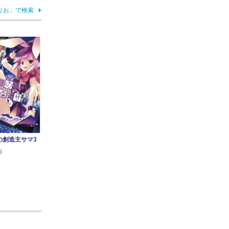
りお」で検索
の創造主サマ3
お