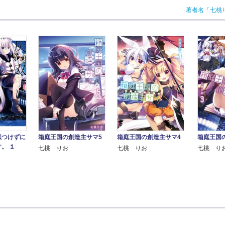
著者名「七桃
黒つけずに
箱庭王国の創造主サマ5
箱庭王国の創造主サマ4
箱庭王国
。 １
七桃 りお
七桃 りお
七桃 り