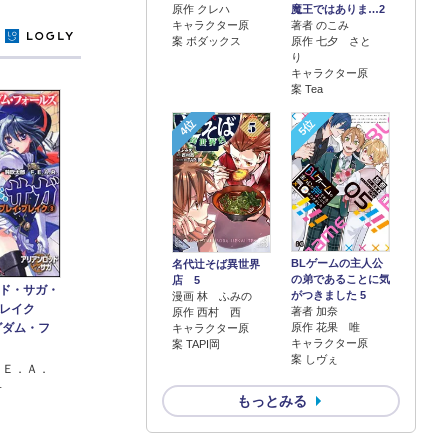
原作 クレハ
魔王ではありま…2
キャラクター原
著者 のこみ
y
案 ボダックス
原作 七夕 さと
り
キャラクター原
案 Tea
4位
5位
BLゲームの主人公
名代辻そば異世界
の弟であることに気
店 5
ド・サガ・
がつきました 5
漫画 林 ふみの
レイク
著者 加奈
原作 西村 西
原作 花果 唯
グダム・フ
キャラクター原
キャラクター原
案 TAPI岡
案 しヴぇ
．Ｅ．Ａ．
子
もっとみる