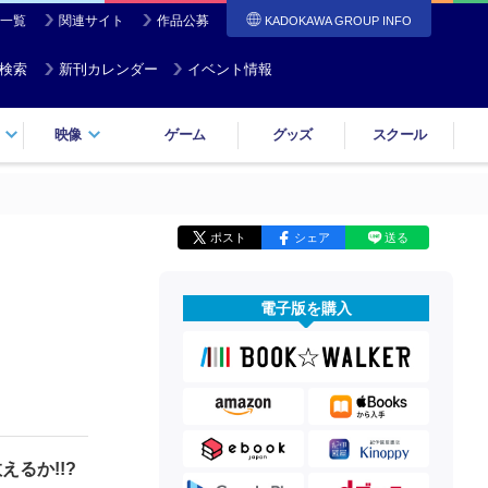
一覧
関連サイト
作品公募
KADOKAWA GROUP INFO
検索
新刊カレンダー
イベント情報
映像
ゲーム
グッズ
スクール
ポスト
シェア
送る
電子版を購入
るか!!?