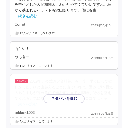
を中心とした人間相関図、わかりやすくていいですね。細
かく挟まれるイラストも沢山あります。他にも書
…続きを読む
Comit
2025年06月10日
17
人がナイス！しています
面白い！
つっきー
2019年12月18日
9
人がナイス！しています
2019年。公式設定資料集。もう少し早く出して欲
しかった。ひと山越えるごとに出ていれば。因みに9作目迄
のあらすじが読めるので進む前に見ると曖昧な記憶を整え
てくれる。気になっていたヴィッチ表記もココではビッ
…続きを読む
tokkun1002
2024年05月31日
6
人がナイス！しています