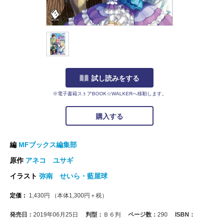
試し読みをする
※電子書籍ストアBOOK☆WALKERへ移動します。
購入する
編
MFブックス編集部
原作
アネコ ユサギ
イラスト
弥南 せいら・藍屋球
定価：
1,430
円
（本体
1,300
円＋税）
発売日：
2019年06月25日
判型：
Ｂ６判
ページ数：
290
ISBN：