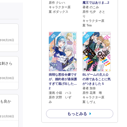
原作 クレハ
魔王ではありま…2
キャラクター原
著者 のこみ
案 ボダックス
原作 七夕 さと
り
キャラクター原
案 Tea
4位
5位
3年08月26日
は刺さら
病弱な悪役令嬢です
BLゲームの主人公
2年08月06日
が、婚約者が過保護
の弟であることに気
すぎて逃げ出した…
がつきました 5
2
著者 加奈
漫画 小箱 ハコ
原作 花果 唯
原作 沢野 いず
キャラクター原
ても良か
み
案 しヴぇ
もっとみる
0年10月08日