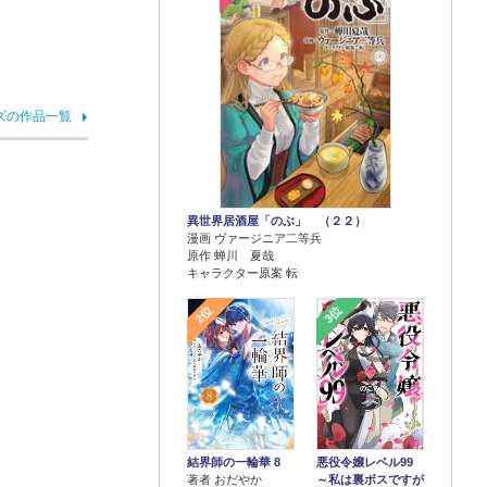
ズの作品一覧
異世界居酒屋「のぶ」 （２２）
漫画 ヴァージニア二等兵
原作 蝉川 夏哉
キャラクター原案 転
2位
3位
結界師の一輪華 8
悪役令嬢レベル99
著者 おだやか
～私は裏ボスですが