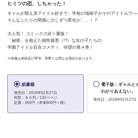
ヒミツの恋、しちゃった！
ギャルが萌え系アイドル好きで、学校の地味子がそのアイドルで―
そんなふたりの関係に少しずつ変化が……！？
大人気！ コミックス続々重版！
「秘密」を抱えた相性最悪（!?）な女の子たちの
学園アイドル百合コメディ、待望の第４巻！
※画像は表紙及び帯等、実際とは異なる場合があります。
紙書籍
電子版：ギャルと
わかりあえない。
発売日：2019年02月27日
判型：Ｂ６判／132ページ
発売日：2019年02月27日
定価：660円（本体600円＋税）