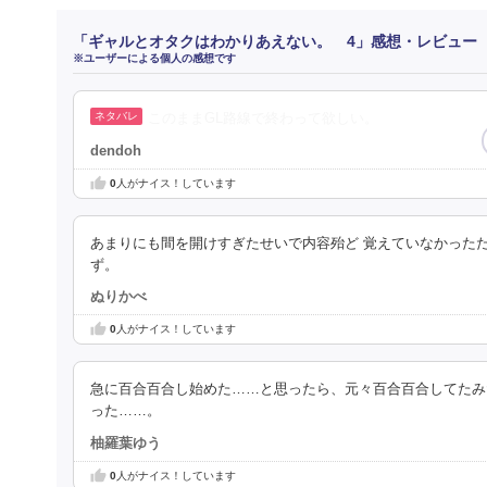
「ギャルとオタクはわかりあえない。 4」感想・レビュー
※ユーザーによる個人の感想です
このままGL路線で終わって欲しい。
dendoh
0
人がナイス！しています
あまりにも間を開けすぎたせいで内容殆ど 覚えていなかった
ず。
ぬりかべ
0
人がナイス！しています
急に百合百合し始めた……と思ったら、元々百合百合してたみ
った……。
柚羅葉ゆう
0
人がナイス！しています