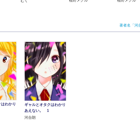
植野メグル
植野メグル
むく
著者名「河
クはわかり
ギャルとオタクはわかり
あえない。 1
河合朗