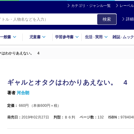
カテゴリ・ジャンル一覧
レーベル
検索
詳細
一般書
児童書
学習参考書
生活
実用
雑誌
ムック
・
・
クはわかりあえない。 4
ギャルとオタクはわかりあえない。 4
著者
河合朗
定価：
660
円 （本体
600
円＋税）
発売日：
2019年02月27日
判型：
Ｂ６判
ページ数：
132
ISBN：
978404