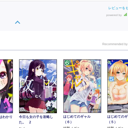
レビューを
powered by
Recommended b
はじめてのギャル
はじめての
はわかり
今日も女の子を攻略し
（６）
（５）
た。 2