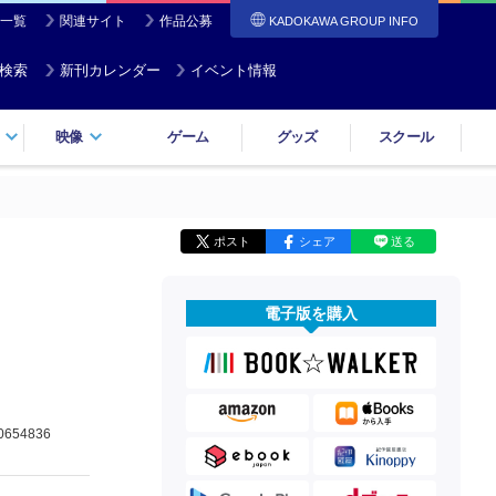
一覧
関連サイト
作品公募
KADOKAWA GROUP INFO
検索
新刊カレンダー
イベント情報
映像
ゲーム
グッズ
スクール
ポスト
シェア
送る
電子版を購入
0654836