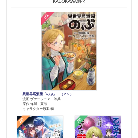
KADOKAWA調べ
1位
異世界居酒屋「のぶ」 （２２）
漫画 ヴァージニア二等兵
原作 蝉川 夏哉
キャラクター原案 転
2位
3位