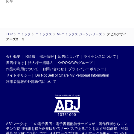
拓平
TOP
コミック
コミックス
MFコミックス ジーンシリーズ
デビルデザイ
アーズ!! ３
会社概要
IR情報
採用情報
広告について
ライセンスについて
書店様向け
法人様一括購入
KADOKAWAグループ
作品の利用について
お問い合わせ
プライバシーポリシー
サイトポリシー
Do Not Sell or Share My Personal Information
利用者情報の外部送信について
ABJマークは、この電子書店・電子書籍配信サービスが、著作権者からコン
テンツ使用許諾を得た正規版配信サービスであることを示す登録商標（登録
番号 第6091713号）です。ABJマークの詳細、ABJマークを掲示しているサ