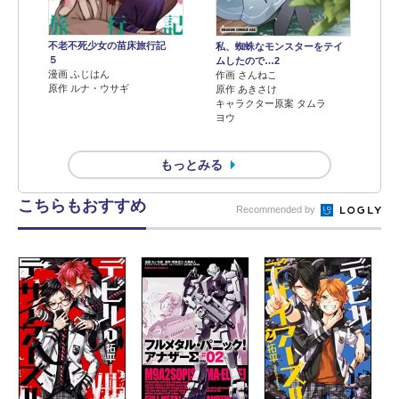
不老不死少女の苗床旅行記
私、蜘蛛なモンスターをテイ
５
ムしたので…2
漫画 ふじはん
作画 さんねこ
原作 ルナ・ウサギ
原作 あきさけ
キャラクター原案 タムラ
ヨウ
もっとみる
こちらもおすすめ
Recommended by