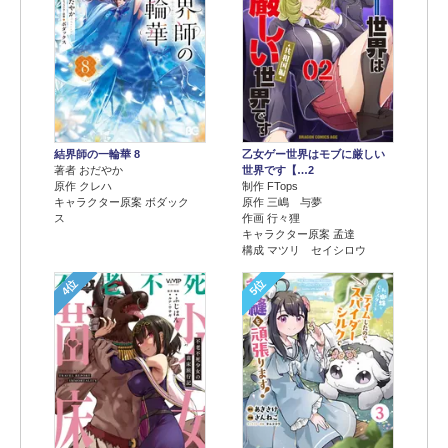
結界師の一輪華 8
乙女ゲー世界はモブに厳しい
著者 おだやか
世界です【…2
原作 クレハ
制作 FTops
キャラクター原案 ボダック
原作 三嶋 与夢
ス
作画 行々狸
キャラクター原案 孟達
構成 マツリ セイシロウ
4位
5位