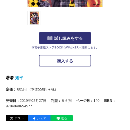
試し読みをする
※電子書籍ストアBOOK☆WALKERへ移動します。
購入する
著者
拓平
定価：
605
円
（本体
550
円＋税）
発売日：
2019年02月27日
判型：
Ｂ６判
ページ数：
140
ISBN：
9784040654577
ポスト
シェア
送る