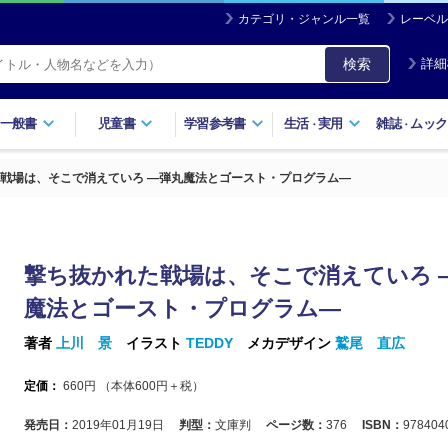
カテゴリ・ジャンル一覧
レーベル
検索
詳細
一般書
児童書
学習参考書
生活
実用
雑誌
ムック
・
・
戦場は、そこで消えていろ ―弾丸魔法とゴースト・プログラム―
撃ち抜かれた戦場は、そこで消えていろ 
魔法とゴースト・プログラム―
著者
上川 景
イラスト
TEDDY
メカデザイン
鷲尾 直広
定価：
660
円 （本体
600
円＋税）
発売日：
2019年01月19日
判型：
文庫判
ページ数：
376
ISBN：
978404