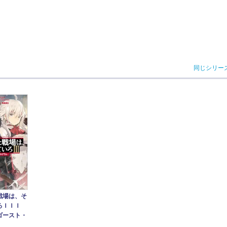
同じシリー
戦場は、そ
ろＩＩＩ
ゴースト・