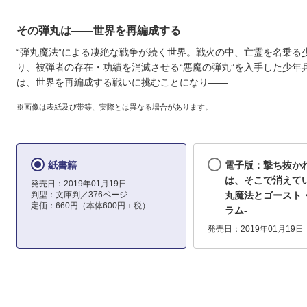
その弾丸は――世界を再編成する
“弾丸魔法”による凄絶な戦争が続く世界。戦火の中、亡霊を名乗る
り、被弾者の存在・功績を消滅させる“悪魔の弾丸”を入手した少年
は、世界を再編成する戦いに挑むことになり――
※画像は表紙及び帯等、実際とは異なる場合があります。
紙書籍
電子版：撃ち抜か
は、そこで消えてい
発売日：2019年01月19日
判型：文庫判／376ページ
丸魔法とゴースト
定価：660円（本体600円＋税）
ラム‐
発売日：2019年01月19日