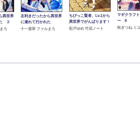
マギクラフト
ちびっこ賢者、Lv.1から
左利きだったから異世界
ら異世界
ー 8
異世界でがんばります！
に連れて行かれた
た ２
秋ぎつね ミ
彩戸ゆめ 竹花ノート
十一屋翠 ファルまろ
ルまろ