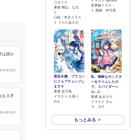
イラスト necomi
コロリド
世界観イラス
著者 桐山 なる
ト 尾崎 伊万里
と
口絵・本文イラス
ト うらたあさお
4位
5位
界は誰か
9年01月23日
悪役令嬢、ブラコン
私、蜘蛛なモンスタ
にジョブチェンジし
ーをテイムしたの
ます９
で、スパイダーシ
著者 浜千鳥
ル…2
丸を入手
イラスト 八美☆
著者 あきさけ
わん
イラスト タム
ラ ヨウ
9年01月20日
もっとみる
にいれ戦