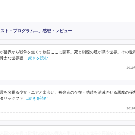
ースト・プログラム―」感想・レビュー
が世界から戦争を無くす物語ここに開幕。死と硝煙の煙が漂う世界。その世
骨太な世界観
…続きを読む
201
霊を名乗る少女・エアと出会い、被弾者の存在・功績を消滅させる悪魔の弾
タリックファ
…続きを読む
201
東国の少年兵は見慣れぬ銀色の弾丸を手にしたとき世界を再編成する力を手