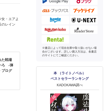
少女・エアよ
兵のレイン
※書店によって現在在庫や取り扱いがない場
合がございます。詳しい購入方法は、各書店
のサイトにてご確認ください。
れた戦場
ろ ‐弾
・プログ
本 （ライトノベル）
ベストセラーランキング
KADOKAWA調べ
1位