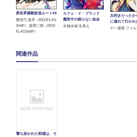
異世界横断鉄道ルート66
カフェ・ド・ブラッド
左利きだったか
魔夜中の眠らない血会
豊田巧 真早（REDFLAG
に連れて行かれ
SHIP） 富岡二郎（RED
水城水城 生煮え
十一屋翠 ファ
FLAGSHIP）
関連作品
撃ち抜かれた戦場は、そ