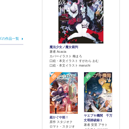
ズの作品一覧
魔法少女ノ魔女裁判
著者 Acacia
カバーイラスト 梅まろ
口絵・本文イラスト すがわら おむ
口絵・本文イラスト maruchi
2位
3位
ヤエブキ機関 千万
超かぐや姫！
丈塔踏破録１
原作 スタジオク
著者 安里 アサト
ロマト・スタジオ