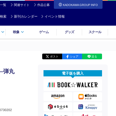
一覧
関連サイト
作品公募
KADOKAWA GROUP INFO
検索
新刊カレンダー
イベント情報
映像
ゲーム
グッズ
スクール
ポスト
シェア
送る
―弾丸
電子版を購入
0730202