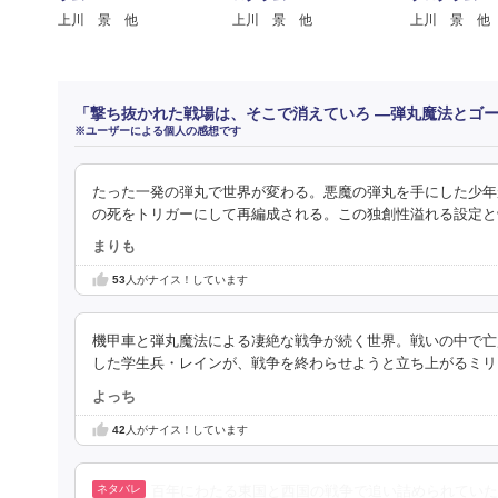
上川 景 他
上川 景 他
上川 景 他
「撃ち抜かれた戦場は、そこで消えていろ ―弾丸魔法とゴ
※ユーザーによる個人の感想です
たった一発の弾丸で世界が変わる。悪魔の弾丸を手にした少年
の死をトリガーにして再編成される。この独創性溢れる設定と
まりも
53
人がナイス！しています
機甲車と弾丸魔法による凄絶な戦争が続く世界。戦いの中で亡
した学生兵・レインが、戦争を終わらせようと立ち上がるミリ
よっち
42
人がナイス！しています
百年にわたる東国と西国の戦争で追い詰められていた