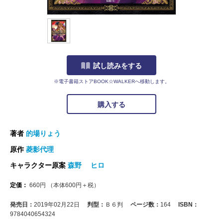
試し読みをする
※電子書籍ストアBOOK☆WALKERへ移動します。
購入する
著者
的場りょう
原作
菱影代理
キャラクター原案
森野 ヒロ
定価：
660
円
（本体
600
円＋税）
発売日：
2019年02月22日
判型：
Ｂ６判
ページ数：
164
ISBN：
9784040654324