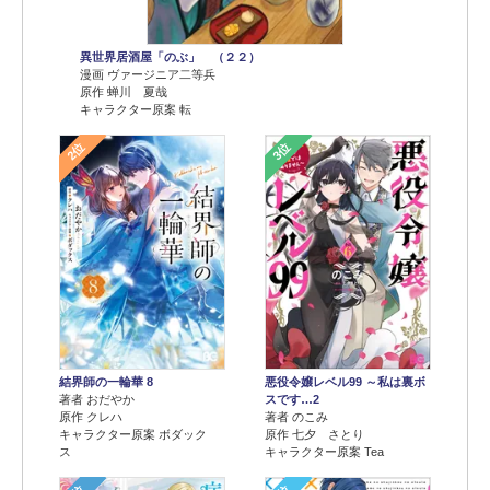
異世界居酒屋「のぶ」 （２２）
漫画 ヴァージニア二等兵
原作 蝉川 夏哉
キャラクター原案 転
2位
3位
結界師の一輪華 8
悪役令嬢レベル99 ～私は裏ボ
著者 おだやか
スです…2
原作 クレハ
著者 のこみ
キャラクター原案 ボダック
原作 七夕 さとり
ス
キャラクター原案 Tea