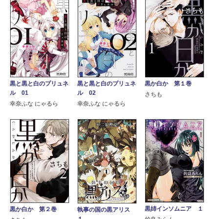
黒と黒と白のプリュネ
黒と黒と白のプリュネ
黒か白か 第１巻
ル 01
ル 02
さちも
幸奈ふな にゃるら
幸奈ふな にゃるら
黒姉インソムニア １
黒か白か 第２巻
執事の国の黒アリス