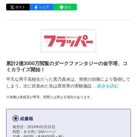
ポスト
シェア
送る
累計2億3000万閲覧のダークファンタジーの金字塔、コ
ミカライズ開始！
平凡な男子高校生だった黒乃真央は、突然の頭痛により昏倒して
しまう。次に目覚めた先は異世界の実験施設
…続きを読む
※画像は表紙及び帯等、実際とは異なる場合があります。
紙書籍
発売日：2019年02月22日
判型：Ｂ６判／164ページ
定価：660円（本体600円＋税）