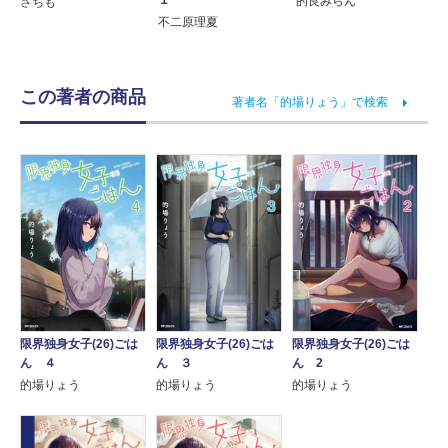
１
的良みらん
さちも
不二原理夏
この著者の商品
著者名「的場りょう」で検索
限界独身女子(26)ごは
限界独身女子(26)ごは
限界独身女子(26)ごは
ん ４
ん ３
ん 2
的場りょう
的場りょう
的場りょう