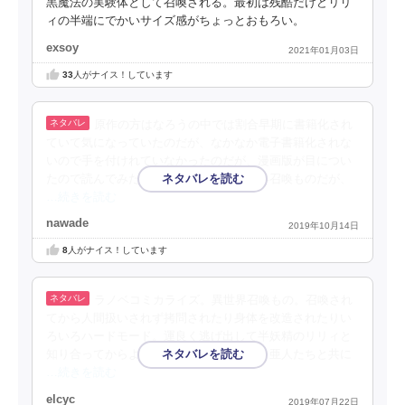
黒魔法の実験体として召喚される。最初は残酷だけどリリ
ィの半端にでかいサイズ感がちょっとおもろい。
exsoy
2021年01月03日
33
人がナイス！しています
原作の方はなろうの中では割合早期に書籍化され
ていて気になっていたのだが、なかなか電子書籍化されな
いので手を付けれていなかったのだが、漫画版が目につい
たので読んでみた。ハードモードの異世界召喚ものだが、
…続きを読む
nawade
2019年10月14日
8
人がナイス！しています
ラノベコミカライズ。異世界召喚もの。召喚され
てから人間扱いされず拷問されたり身体を改造されたりい
ろいろハードモード。運良く逃げ出して半妖精のリリィと
知り合ってからようやく人間らしい生活を亜人たちと共に
…続きを読む
elcyc
2019年07月22日