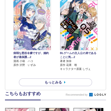
4位
5位
病弱な悪役令嬢ですが、婚約
BLゲームの主人公の弟である
者が過保護…2
ことに気…2
漫画 小箱 ハコ
著者 加奈
原作 沢野 いずみ
原作 花果 唯
キャラクター原案 しヴぇ
もっとみる
こちらもおすすめ
Recommended by