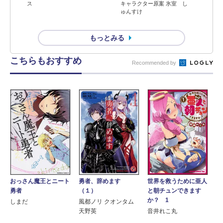
ス
キャラクター原案 氷室 し
ゅんすけ
もっとみる
こちらもおすすめ
Recommended by
おっさん魔王とニート
勇者、辞めます
世界を救うために亜人
勇者
（１）
と朝チュンできます
か？ 1
しまだ
風都ノリ クオンタム
天野英
音井れこ丸