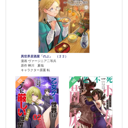
異世界居酒屋「のぶ」 （２２）
漫画 ヴァージニア二等兵
原作 蝉川 夏哉
キャラクター原案 転
2位
3位