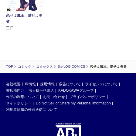
恋せよ魔王、愛せよ勇
者
三戸
TOP
コミック
コミックス
B's-LOG COMICS
恋せよ魔王、愛せよ勇者
会社概要
IR情報
採用情報
広告について
ライセンスについて
書店様向け
法人様一括購入
KADOKAWAグループ
作品の利用について
お問い合わせ
プライバシーポリシー
サイトポリシー
Do Not Sell or Share My Personal Information
利用者情報の外部送信について