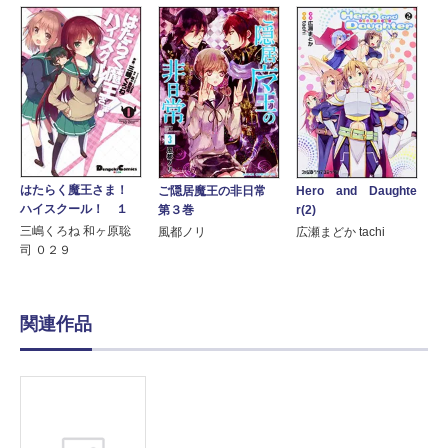
はたらく魔王さま！
ご隠居魔王の非日常
Hero and Daughte
ハイスクール！ １
第３巻
r(2)
三嶋くろね 和ヶ原聡
風都ノリ
広瀬まどか tachi
司 ０２９
関連作品