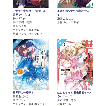
乙女ゲー世界はモブに厳しい
不老不死少女の苗床旅行記
世界です【…2
５
制作 FTops
漫画 ふじはん
原作 三嶋 与夢
原作 ルナ・ウサギ
作画 行々狸
キャラクター原案 孟達
構成 マツリ セイシロウ
4位
5位
結界師の一輪華 8
はにとらっ！ 召喚勇者をハメ
著者 おだやか
るハニー…2
原作 クレハ
著者 宮社 惣恭
キャラクター原案 ボダック
原作 けてる