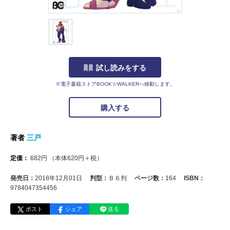
試し読みをする
※電子書籍ストアBOOK☆WALKERへ移動します。
購入する
著者
三戸
定価：
682
円
（本体
620
円＋税）
発売日：
2018年12月01日
判型：
Ｂ６判
ページ数：
164
ISBN：
9784047354456
ポスト
シェア
送る