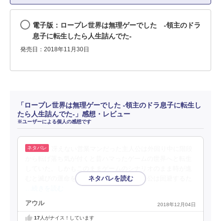
電子版：ロープレ世界は無理ゲーでした -領主のドラ
息子に転生したら人生詰んでた-
発売日：2018年11月30日
「ロープレ世界は無理ゲーでした -領主のドラ息子に転生し
たら人生詰んでた-」感想・レビュー
※ユーザーによる個人の感想です
冴えない営業マンだった主人公は外回り中に階段
から転げ落ち気が付くと昔ハマったゲームの世界へと転生
していた。しかもこのままゲームのシナリオのまま時が進
むと滅びの運命を辿る事に気が付いた主人公は回避するた
…続きを読む
アウル
2018年12月04日
17
人がナイス！しています