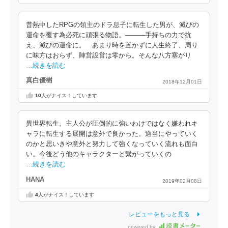
昔熱中したRPGの領主のドラ息子に転生した男が、滅びの
運命を覆す為必死に頑張る物語。―――手持ちの力で抗
え、滅びの運命に。 あまり時を置かずに人生終了、周り
に味方はおらず、陣営設営は零から。そんな八方塞がり
…続きを読む
真白優樹
2018年12月01日
10
人がナイス！しています
異世界転生。主人公が圧倒的に強いわけではなく嫌われキ
ャラに転生する展開は意外で良かった。適当にやっていく
のかと思いきや意外と努力して強くなっていく流れも面白
い。今後どう他のキャラクターと繋がっていくの
…続きを読む
HANA
2019年02月08日
4
人がナイス！しています
レビューをもっと見る
powered by