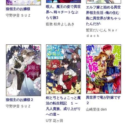
暇人、魔王の姿で異世
エルフ嫁と始める異世
狼領主のお嬢様
界へ 時々チートなぶ
界領主生活 -俺の住む
守野伊音 ＳＵＺ
らり旅3
島に異世界が来ちゃっ
たんだが-
藍敦 桂井よしあき
鷲宮だいじん Ｎａｒ
ｄａｃｋ
異世界で竜が許嫁です
剣と弓とちょこっと魔
狼領主のお嬢様２
２
法の転生戦記 １ ～
守野伊音 ＳＵＺ
凡人貴族、成り上がり
山崎里佳 den
への道～
U字 花ヶ田