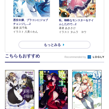
悪役令嬢、ブラコンにジョブ
私、蜘蛛なモンスターをテイ
チェンジし…2
ムしたので…2
著者 浜千鳥
著者 あきさけ
イラスト 八美☆わん
イラスト タムラ ヨウ
もっとみる
こちらもおすすめ
Recommended by