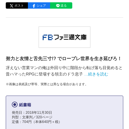
ポスト
シェア
送る
努力と友情と舌先三寸!? でロープレ世界を生き延びろ！
冴えない営業マンの俺は外回り中に階段から転げ落ち目覚めると
昔ハマったRPGに登場する領主のドラ息子
…続きを読む
※画像は表紙及び帯等、実際とは異なる場合があります。
紙書籍
発売日：2018年11月30日
判型：文庫判／320ページ
定価：704円（本体640円＋税）