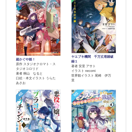
ヤエブキ機関 千万丈塔踏破
超かぐや姫！
録１
原作 スタジオクロマト・ス
著者 安里 アサト
タジオコロリド
イラスト necomi
著者 桐山 なると
世界観イラスト 尾崎 伊万
口絵・本文イラスト うらた
里
あさお
4位
5位