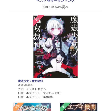
ベストセラーランキング
KADOKAWA調べ
1位
魔法少女ノ魔女裁判
著者 Acacia
カバーイラスト 梅まろ
口絵・本文イラスト すがわら おむ
口絵・本文イラスト maruchi
2位
3位