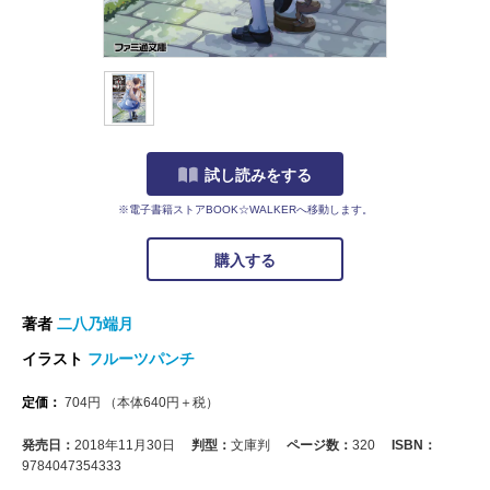
試し読みをする
※電子書籍ストアBOOK☆WALKERへ移動します。
購入する
著者
二八乃端月
イラスト
フルーツパンチ
定価：
704
円
（本体
640
円＋税）
発売日：
2018年11月30日
判型：
文庫判
ページ数：
320
ISBN：
9784047354333