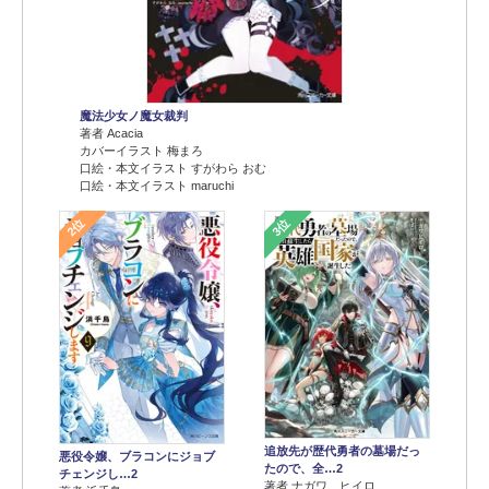
魔法少女ノ魔女裁判
著者 Acacia
カバーイラスト 梅まろ
口絵・本文イラスト すがわら おむ
口絵・本文イラスト maruchi
2位
3位
追放先が歴代勇者の墓場だっ
悪役令嬢、ブラコンにジョブ
たので、全…2
チェンジし…2
著者 ナガワ ヒイロ