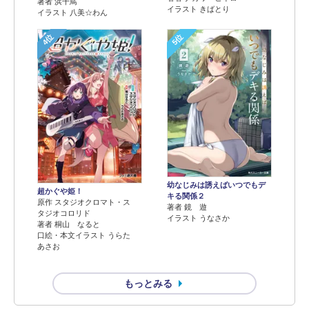
著者 浜千鳥
イラスト きばとり
イラスト 八美☆わん
4位
5位
幼なじみは誘えばいつでもデ
超かぐや姫！
キる関係２
原作 スタジオクロマト・ス
著者 鏡 遊
タジオコロリド
イラスト うなさか
著者 桐山 なると
口絵・本文イラスト うらた
あさお
もっとみる