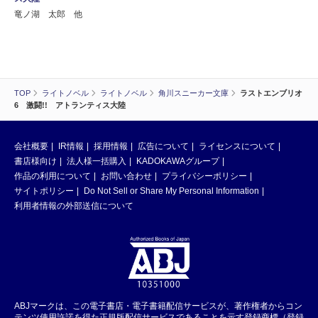
竜ノ湖 太郎 他
TOP
ライトノベル
ライトノベル
角川スニーカー文庫
ラストエンブリオ
6 激闘!! アトランティス大陸
会社概要
IR情報
採用情報
広告について
ライセンスについて
書店様向け
法人様一括購入
KADOKAWAグループ
作品の利用について
お問い合わせ
プライバシーポリシー
サイトポリシー
Do Not Sell or Share My Personal Information
利用者情報の外部送信について
ABJマークは、この電子書店・電子書籍配信サービスが、著作権者からコン
テンツ使用許諾を得た正規版配信サービスであることを示す登録商標（登録