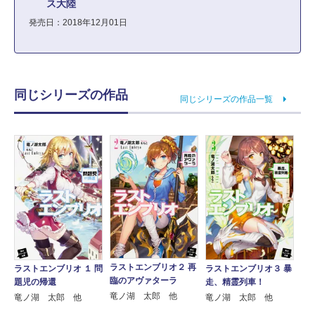
ス大陸
発売日：2018年12月01日
同じシリーズの作品
同じシリーズの作品一覧
ラストエンブリオ２ 再
ラストエンブリオ １ 問
ラストエンブリオ３ 暴
臨のアヴァターラ
題児の帰還
走、精霊列車！
竜ノ湖 太郎 他
竜ノ湖 太郎 他
竜ノ湖 太郎 他