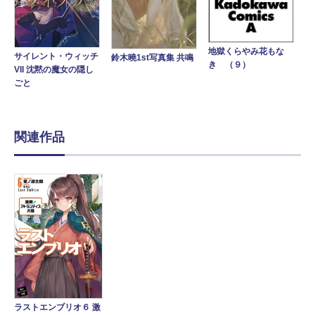
地獄くらやみ花もな
サイレント・ウィッチ
鈴木曉1st写真集 共鳴
き （９）
VII 沈黙の魔女の隠し
ごと
関連作品
ラストエンブリオ６ 激