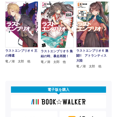
ラストエンブリオ４ 王
ラストエンブリオ６ 激
ラストエンブリオ５ 集
の帰還
闘!! アトランティス
結の時、暴走再開！
大陸
竜ノ湖 太郎 他
竜ノ湖 太郎 他
竜ノ湖 太郎 他
電子版を購入