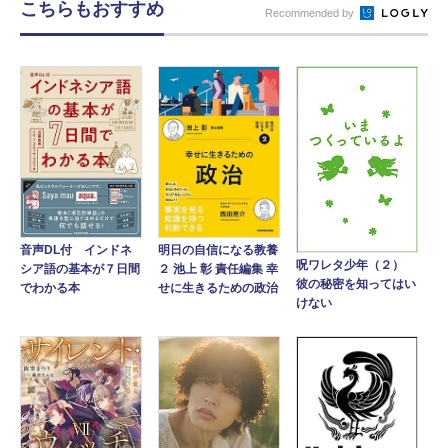
こちらもおすすめ
Recommended by
音声DL付 インドネ
明日の自信になる教養
呪ワレタ少年（２）
シア語の基本が７日間
２ 池上 彰 責任編集 幸
彼の秘密を知ってはい
でわかる本
せに生きるための政治
けない