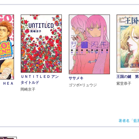
ＵＮＴＩＴＬＥＤ アン
王国の鍵 第
ササメキ
タイトルド
 ＨＥＡ
紫堂恭子
ゴツボ×リュウジ
岡崎京子
著者名「藍