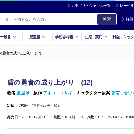
カテゴリ・ジャンル一覧
レーベル
検索
詳細
一般書
児童書
学習参考書
生活
実用
雑誌
ムック
・
・
の勇者の成り上がり (12)
盾の勇者の成り上がり (12)
著者
藍屋球
原作
アネコ ユサギ
キャラクター原案
弥南 せい
定価：
792
円 （本体
720
円＋税）
発売日：
2018年12月21日
判型：
Ｂ６判
ページ数：
164
ISBN：
978404