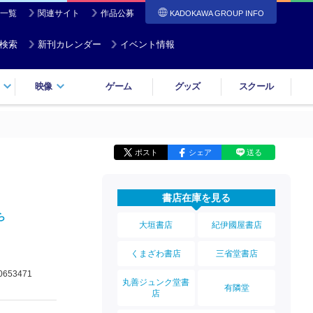
一覧
関連サイト
作品公募
KADOKAWA GROUP INFO
検索
新刊カレンダー
イベント情報
映像
ゲーム
グッズ
スクール
ポスト
シェア
送る
書店在庫を見る
ら
大垣書店
紀伊國屋書店
くまざわ書店
三省堂書店
0653471
丸善ジュンク堂書
有隣堂
店