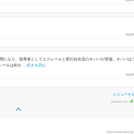
202
201
間になり。指導者としてエクレールと変幻自在流のオババが登場。オババは
レールは剣を
…続きを読む
201
レビューを
powered by
Recommended b