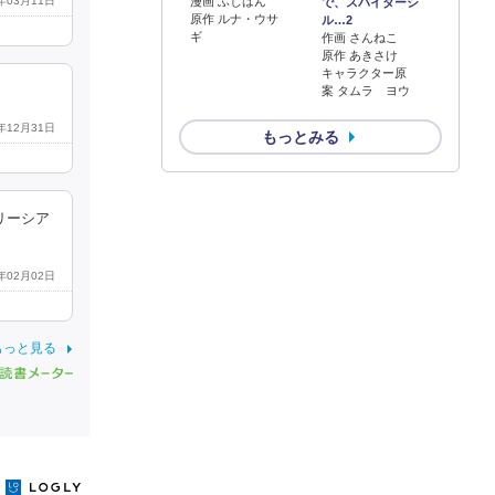
0年03月11日
漫画 ふじはん
で、スパイダーシ
原作 ルナ・ウサ
ル…2
ギ
作画 さんねこ
原作 あきさけ
キャラクター原
案 タムラ ヨウ
8年12月31日
もっとみる
リーシア
9年02月02日
もっと見る
y