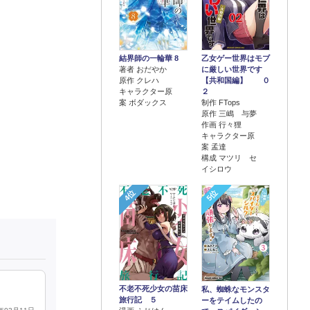
結界師の一輪華 8
乙女ゲー世界はモブ
著者 おだやか
に厳しい世界です
原作 クレハ
【共和国編】 ０
キャラクター原
２
案 ボダックス
制作 FTops
原作 三嶋 与夢
作画 行々狸
キャラクター原
案 孟達
構成 マツリ セ
イシロウ
4位
5位
不老不死少女の苗床
私、蜘蛛なモンスタ
旅行記 ５
ーをテイムしたの