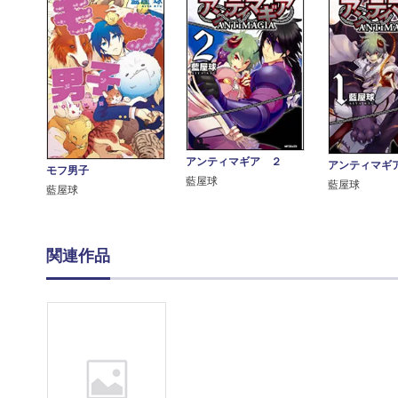
アンティマギア ２
アンティマギ
モフ男子
藍屋球
藍屋球
藍屋球
関連作品