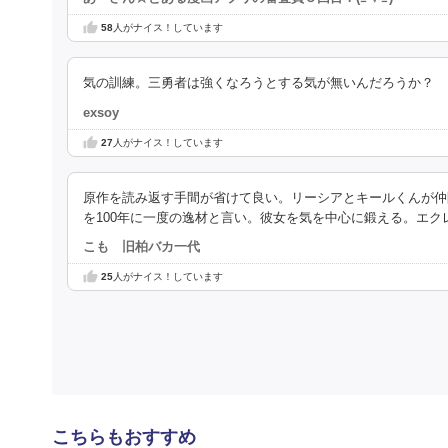
58
人がナイス！しています
気の訓練。三勇者は強くなろうとする気が無いんだろうか？
exsoy
27
人がナイス！しています
原作を読み返す手間が省けて良い。リーシアとキールくんが仲
を100年に一度の逸材と言い。彼女を気を中心に鍛える。エク
こも 旧柏バカ一代
25
人がナイス！しています
こちらもおすすめ