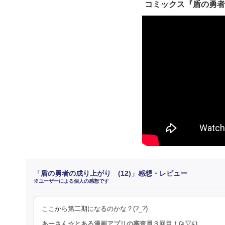
コミックス『盾の勇者
「盾の勇者の成り上がり (12)」感想・レビュー
※ユーザーによる個人の感想です
ここから第二期になるのかな？(?_?)
あーさん☆とある漫画アプリの審査員３回目！(⁠≧⁠▽⁠≦⁠)