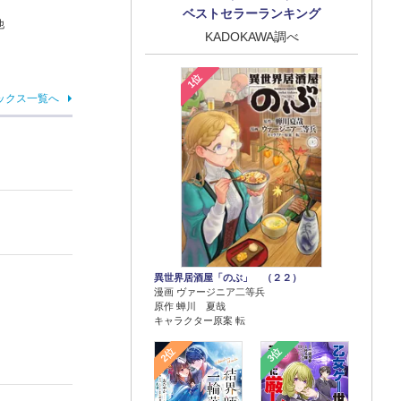
ベストセラーランキング
他
KADOKAWA調べ
1位
ックス一覧へ
異世界居酒屋「のぶ」 （２２）
漫画 ヴァージニア二等兵
原作 蝉川 夏哉
キャラクター原案 転
2位
3位