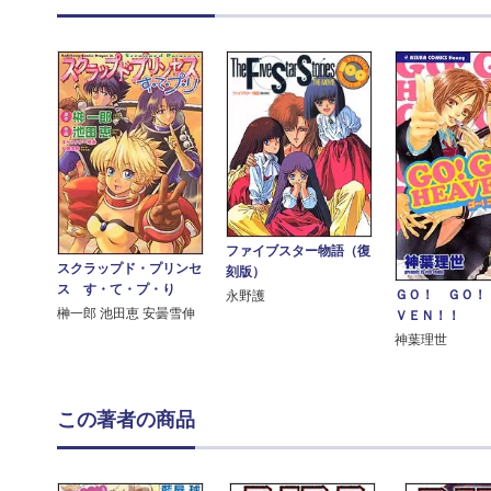
ファイブスター物語（復
スクラップド・プリンセ
刻版）
ス す・て・プ・り
ＧＯ！ ＧＯ！
永野護
榊一郎 池田恵 安曇雪伸
ＶＥＮ！！
神葉理世
この著者の商品